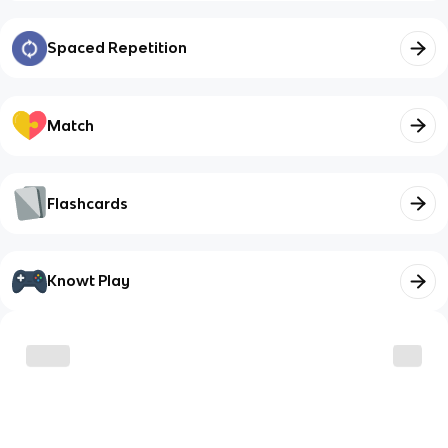
Spaced Repetition
Match
Flashcards
Knowt Play