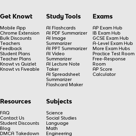
Get Knowt
Study Tools
Exams
Mobile App
AI Flashcards
AP Exam Hub
Chrome Extension
AI PDF Summarizer
IB Exam Hub
Bulk Discounts
AI Image
GCSE Exam Hub
Teachers
Summarizer
A-Level Exam Hub
Feedback
AI PPT Summarizer
More Exam Hubs
Student Plans
AI Video
Practice Test Room
Teacher Plans
Summarizer
Free-Response
Knowt vs Quizlet
AI Lecture Note
Room
Knowt vs Fiveable
Taker
AP Score
AI Spreadsheet
Calculator
Summarizer
Flashcard Maker
Resources
Subjects
FAQ
Science
Contact Us
Social Studies
Student Discounts
Language
Blog
Math
DMCA Takedown
Engineering