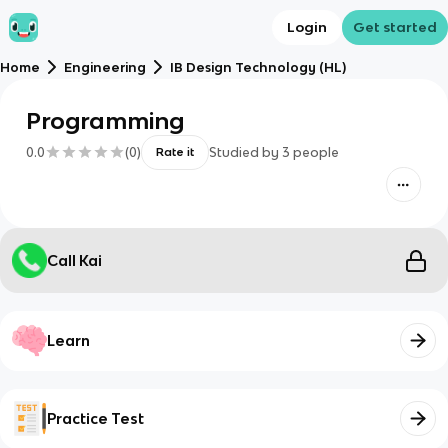
Login
Get started
Home
Engineering
IB Design Technology (HL)
Programming
0.0
(
0
)
Studied by
3
people
Rate it
Call Kai
Learn
Practice Test