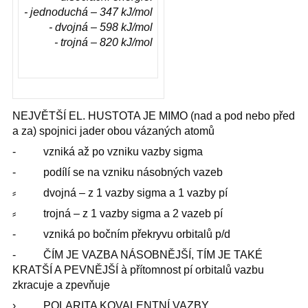
- jednoduchá – 347 kJ/mol
- dvojná – 598 kJ/mol
- trojná – 820 kJ/mol
NEJVĚTŠÍ EL. HUSTOTA JE MIMO (nad a pod nebo před
a za) spojnici jader obou vázaných atomů
- vzniká až po vzniku vazby sigma
- podílí se na vzniku násobných vazeb
⸗ dvojná – z 1 vazby sigma a 1 vazby pí
⸗ trojná – z 1 vazby sigma a 2 vazeb pí
- vzniká po bočním překryvu orbitalů p/d
- ČÍM JE VAZBA NÁSOBNĚJŠÍ, TÍM JE TAKÉ
KRATŠÍ A PEVNĚJŠÍ à přítomnost pí orbitalů vazbu
zkracuje a zpevňuje
› POLARITA KOVALENTNÍ VAZBY