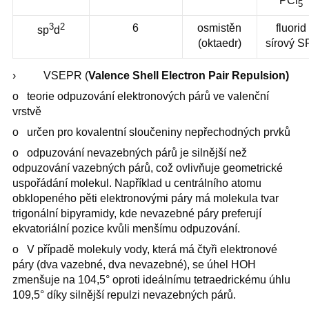
PCl
5
3
2
6
osmistěn
fluorid
sp
d
(oktaedr)
sírový S
› VSEPR (
Valence Shell Electron Pair Repulsion)
o teorie odpuzování elektronových párů ve valenční
vrstvě
o určen pro kovalentní sloučeniny nepřechodných prvků
o odpuzování nevazebných párů je silnější než
odpuzování vazebných párů, což ovlivňuje geometrické
uspořádání molekul. Například u centrálního atomu
obklopeného pěti elektronovými páry má molekula tvar
trigonální bipyramidy, kde nevazebné páry preferují
ekvatoriální pozice kvůli menšímu odpuzování.
o V případě molekuly vody, která má čtyři elektronové
páry (dva vazebné, dva nevazebné), se úhel HOH
zmenšuje na 104,5° oproti ideálnímu tetraedrickému úhlu
109,5° díky silnější repulzi nevazebných párů.