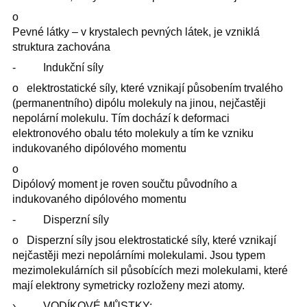
o
Pevné látky – v krystalech pevných látek, je vzniklá
struktura zachována
- Indukční síly
o elektrostatické síly, které vznikají působením trvalého
(permanentního) dipólu molekuly na jinou, nejčastěji
nepolární molekulu. Tím dochází k deformaci
elektronového obalu této molekuly a tím ke vzniku
indukovaného dipólového momentu
o
Dipólový moment je roven součtu původního a
indukovaného dipólového momentu
- Disperzní síly
o Disperzní síly jsou elektrostatické síly, které vznikají
nejčastěji mezi nepolárními molekulami. Jsou typem
mezimolekulárních sil působících mezi molekulami, které
mají elektrony symetricky rozloženy mezi atomy.
› VODÍKOVÉ MŮSTKY: