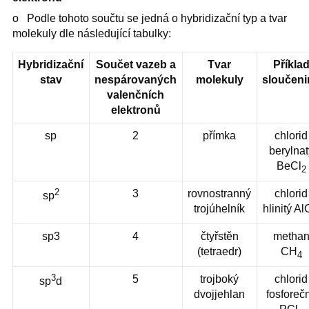
o Podle tohoto součtu se jedná o hybridizační typ a tvar
molekuly dle následující tabulky:
Hybridizační
Součet vazeb a
Tvar
Příkla
stav
nespárovaných
molekuly
sloučeni
valenčních
elektronů
sp
2
přímka
chlorid
berylnat
BeCl
2
2
3
rovnostranný
chlorid
sp
trojúhelník
hlinitý Al
sp3
4
čtyřstěn
metha
(tetraedr)
CH
4
3
5
trojboký
chlorid
sp
d
dvojjehlan
fosforeč