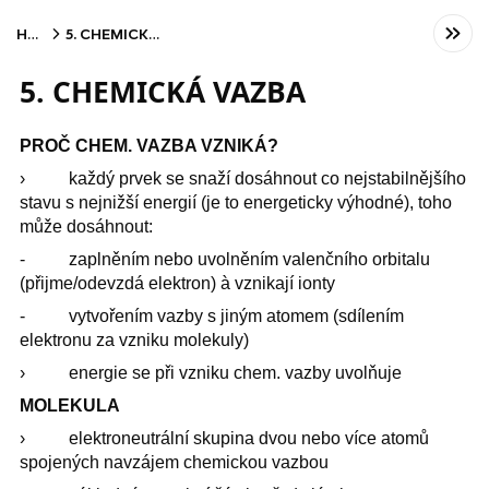
Home
5. CHEMICKÁ VAZBA
5. CHEMICKÁ VAZBA
PROČ CHEM. VAZBA VZNIKÁ?
› každý prvek se snaží dosáhnout co nejstabilnějšího
stavu s nejnižší energií (je to energeticky výhodné), toho
může dosáhnout:
- zaplněním nebo uvolněním valenčního orbitalu
(přijme/odevzdá elektron) à vznikají ionty
- vytvořením vazby s jiným atomem (sdílením
elektronu za vzniku molekuly)
› energie se při vzniku chem. vazby uvolňuje
MOLEKULA
› elektroneutrální skupina dvou nebo více atomů
spojených navzájem chemickou vazbou