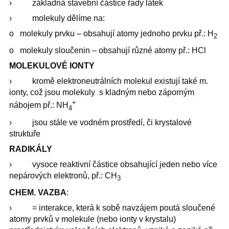
› základná stavební částice řady látek
› molekuly dělíme na:
o molekuly prvku – obsahují atomy jednoho prvku př.: H
2
o molekuly sloučenin – obsahují různé atomy př.: HCl
MOLEKULOVÉ IONTY
› kromě elektroneutrálních molekul existují také m.
ionty, což jsou molekuly s kladným nebo záporným
+
nábojem př.: NH
4
› jsou stále ve vodném prostředí, či krystalové
struktuře
RADIKÁLY
› vysoce reaktivní částice obsahující jeden nebo více
nepárových elektronů, př.: CH
3
CHEM. VAZBA
:
› = interakce, která k sobě navzájem poutá sloučené
atomy prvků v molekule (nebo ionty v krystalu)