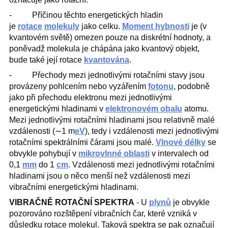
‐ Příčinou těchto energetických hladin
je
rotace
molekuly
jako celku.
Moment hybnosti
je (v
kvantovém světě) omezen pouze na diskrétní hodnoty, a
poněvadž molekula je chápána jako kvantový objekt,
bude také její rotace
kvantována
.
‐ Přechody mezi jednotlivými rotačními stavy jsou
provázeny pohlcením nebo vyzářením
fotonu
, podobně
jako při přechodu elektronu mezi jednotlivými
energetickými hladinami v
elektronovém obalu
atomu.
Mezi jednotlivými rotačními hladinami jsou relativně malé
vzdálenosti (∼1 m
eV
), tedy i vzdálenosti mezi jednotlivými
rotačními spektrálními čárami jsou malé.
Vlnové délky
se
obvykle pohybují v
mikrovlnné oblasti
v intervalech od
0,1
mm
do 1
cm
. Vzdálenosti mezi jednotlivými rotačními
hladinami jsou o něco menší než vzdálenosti mezi
vibračními energetickými hladinami.
VIBRAČNĚ ROTAČNÍ SPEKTRA
- U
plynů
je obvykle
pozorováno rozštěpení vibračních čar, které vzniká v
důsledku rotace molekul. Taková spektra se pak označují