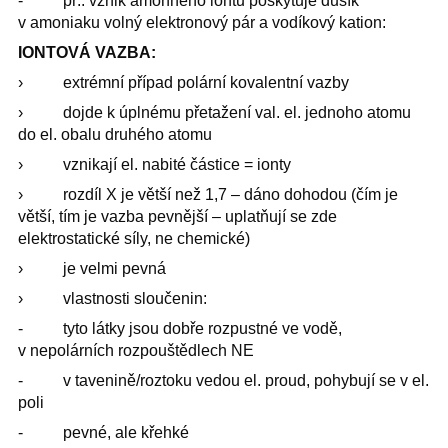
- př.: vznik amonného iontu poskytuje dusík
v amoniaku volný elektronový pár a vodíkový kation:
IONTOVÁ VAZBA:
› extrémní případ polární kovalentní vazby
› dojde k úplnému přetažení val. el. jednoho atomu
do el. obalu druhého atomu
› vznikají el. nabité částice = ionty
› rozdíl X je větší než 1,7 – dáno dohodou (čím je
větší, tím je vazba pevnější – uplatňují se zde
elektrostatické síly, ne chemické)
› je velmi pevná
› vlastnosti sloučenin:
- tyto látky jsou dobře rozpustné ve vodě,
v nepolárních rozpouštědlech NE
- v tavenině/roztoku vedou el. proud, pohybují se v el.
poli
- pevné, ale křehké