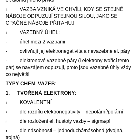
› VAZBA VZNIKÁ VE CHVÍLI, KDY SE STEJNÉ
NÁBOJE ODPUZUJÍ STEJNOU SILOU, JAKO SE
OPAČNÉ NÁBOJE PŘITAHUJÍ
› VAZEBNÝ ÚHEL:
- úhel mezi 2 vazbami
- ovlivňují jej elektronegativita a nevazebné el. páry
- elektronové vazebné páry (i elektrony tvořící tento
pár) se navzájem odpuzují, proto jsou vazebné úhly vždy
co největší
TYPY CHEM. VAZEB:
1. TVOŘENÁ ELEKTRONY:
› KOVALENTNÍ
⸗ dle rozdílu elektronegativity – nepolární/polární
⸗ dle rozložení el. hustoty vazby – sigma/pí
⸗ dle násobnosti – jednoduchá/násobná (dvojná,
trojná)