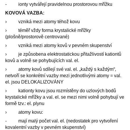
- ionty vytvářejí pravidelnou prostorovou mřížku
KOVOVÁ VAZBA:
› vzniká mezi atomy téhož kovu
› téměř vždy forma krystalické mřížky
(plošně/prostorově centrované)
› vzniká mezi atomy kovů v pevném skupenství
› je způsobena elektrostatickou přitažlivostí kationtů
kovů a volně se pohybujících val. el.
› atomy kovů sdílejí své val. el. „každý s každým“,
netvoří se konkrétní vazby mezi jednotlivými atomy = val.
el. jsou DELOKALIZOVÁNY
› kationty kovu jsou rozmístěny do uzlových bodů
krystalické mřížky a val. el. se mezi nimi volně pohybují ve
formě tzv.: el. plynu
› atomy kovu:
- mají malý počet val. el. (nedostatek pro vytvoření
kovalentní vazby v pevném skupenství)