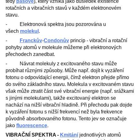
tedy
pásové
), který vzniká jako důsledek existence
rotačních a vibračních stavů v každém elektronovém
stavu.
‐ Elektronová spektra jsou pozorována u
všech
molekul
.
‐
Franckův
-
Condonův
princip - vibrační a rotační
pohyby atomů v molekule můžeme při elektronových
přechodech zanedbat.
‐ Návrat molekuly z excitovaného stavu může
probíhat různými způsoby. Může např. dojít k vyzáření
fotonu o odpovídající energii, čímž elektron přejde přímo
do svého základního stavu. Molekula v excitovaném stavu
však může ztratit část své vibrační energie (např. srážkami
s jinými molekulami), takže excitovaný elektron se
nachází na nižší vibrační hladině. Při přechodu pak dojde
k vyzáření fotonu s nižší frekvencí než byla frekvence
původně absorbovaného fotonu. Tento jev se označuje
jako
fluorescence
.
VIBRAČNÍ SPEKTRA -
Kmitání
jednotlivých atomů