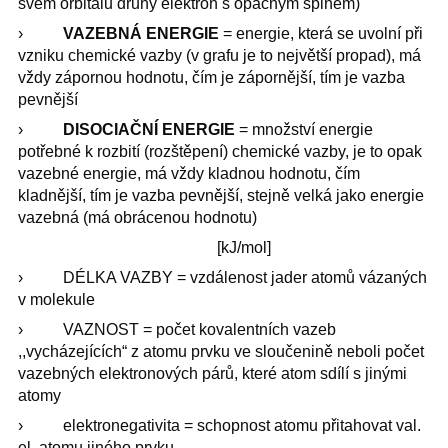
svém orbitalu druhý elektron s opačným spinem)
›
VAZEBNÁ ENERGIE
= energie, která se uvolní při
vzniku chemické vazby (v grafu je to největší propad), má
vždy zápornou hodnotu, čím je zápornější, tím je vazba
pevnější
›
DISOCIAČNÍ ENERGIE
= množství energie
potřebné k rozbití (rozštěpení) chemické vazby, je to opak
vazebné energie, má vždy kladnou hodnotu, čím
kladnější, tím je vazba pevnější, stejně velká jako energie
vazebná (má obrácenou hodnotu)
[kJ/mol]
› DÉLKA VAZBY = vzdálenost jader atomů vázaných
v molekule
› VAZNOST = počet kovalentních vazeb
,,vycházejících“ z atomu prvku ve sloučenině neboli počet
vazebných elektronových párů, které atom sdílí s jinými
atomy
› elektronegativita = schopnost atomu přitahovat val.
el. atomu jiného prvku