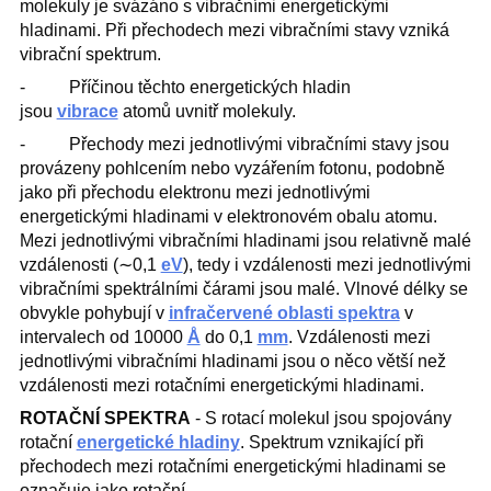
molekuly je svázáno s vibračními energetickými
hladinami. Při přechodech mezi vibračními stavy vzniká
vibrační spektrum.
‐ Příčinou těchto energetických hladin
jsou
vibrace
atomů uvnitř molekuly.
‐ Přechody mezi jednotlivými vibračními stavy jsou
provázeny pohlcením nebo vyzářením fotonu, podobně
jako při přechodu elektronu mezi jednotlivými
energetickými hladinami v elektronovém obalu atomu.
Mezi jednotlivými vibračními hladinami jsou relativně malé
vzdálenosti (∼0,1
eV
), tedy i vzdálenosti mezi jednotlivými
vibračními spektrálními čárami jsou malé. Vlnové délky se
obvykle pohybují v
infračervené oblasti spektra
v
intervalech od 10000
Å
do 0,1
mm
. Vzdálenosti mezi
jednotlivými vibračními hladinami jsou o něco větší než
vzdálenosti mezi rotačními energetickými hladinami.
ROTAČNÍ SPEKTRA
- S rotací molekul jsou spojovány
rotační
energetické hladiny
. Spektrum vznikající při
přechodech mezi rotačními energetickými hladinami se
označuje jako rotační.