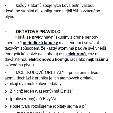
› každý z atomů spojených kovalentní vazbou
dosáhne stabilní el. konfigurace nejbližšího vzácného
plynu
›
OKTETOVÉ PRAVIDLO:
= říká, že
prvky
hlavní skupiny z druhé periody
chemické
periodické tabulky
mají tendenci se vázat
takovým způsobem, že každý
atom
má pak ve své vnější
energetické vrstvě (val. obalu) osm
elektronů
, což mu
dává stejnou
elektronovou konfiguraci
jako
nejbližšímu
vzácnému plynu
› MOLEKULOVÉ ORBITALY – přiblížením dvou
atomů dochází k průniku jejich atomových orbitalů,
vznikají dva molekulové orbitaly
o Z nichž jeden (vazebný) má E nižší
o (protivazebný) má E vyšší
o Podle tvaru rozlišujeme robitaly sigma a pí