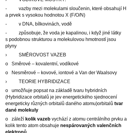
- vazby mezi molekulami sloučenin, které obsahují H
a prvek s vysokou hodnotou X (F/O/N)
- v DNA, bílkovinách, vodě
- způsobuje, že voda je kapalinou, i když jiné látky
s podobnou strukturou a molekulovou hmotností jsou
plyny
› SMĚROVOST VAZEB
o Směrové – kovalentní, vodíkové
o Nesměrové – kovové, iontové a Van der Waalsovy
› TEORIE HYBRIDIZACE
o umožňuje popsat na základě tvaru hybridních
(Hybridizace orbitalů je jev energetického sjednocení
energeticky různých orbitalů daného atomu)orbitalů
tvar
dané molekuly
o záleží
kolik vazeb
vychází z atomu centrálního prvku a
kolik tento atom obsahuje
nespárovaných valenčních
elektronů