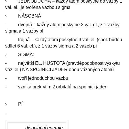
› JEDNODUCHÁ – každý atom poskytne do vazby 1
val. el., je tvořena vazbou sigma
› NÁSOBNÁ
- dvojná – každý atom poskytne 2 val. el., z 1 vazby
sigma a 1 vazby pí
- trojná – každý atom poskytne 3 val. el. (spol. budou
sdílet 6 val. el.), z 1 vazby sigma a 2 vazeb pí
› SIGMA:
- největší EL. HUSTOTA (pravděpodobnost výskytu
vaz. el.) NA SPOJNICI JADER obou vázaných atomů
- tvoří jednoduchou vazbu
- vzniká překrytím 2 orbitalů na spojnici jader
› PÍ:
-
disociační energie: