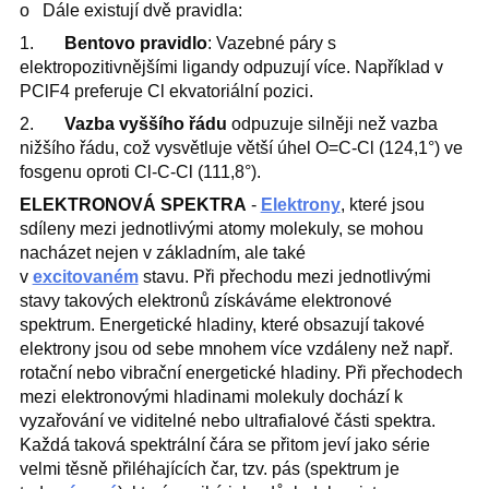
o Dále existují dvě pravidla:
1.
Bentovo pravidlo
: Vazebné páry s
elektropozitivnějšími ligandy odpuzují více. Například v
PClF4 preferuje Cl ekvatoriální pozici.
2.
Vazba vyššího řádu
odpuzuje silněji než vazba
nižšího řádu, což vysvětluje větší úhel O=C-Cl (124,1°) ve
fosgenu oproti Cl-C-Cl (111,8°).
ELEKTRONOVÁ SPEKTRA
-
Elektrony
, které jsou
sdíleny mezi jednotlivými atomy molekuly, se mohou
nacházet nejen v základním, ale také
v
excitovaném
stavu. Při přechodu mezi jednotlivými
stavy takových elektronů získáváme elektronové
spektrum. Energetické hladiny, které obsazují takové
elektrony jsou od sebe mnohem více vzdáleny než např.
rotační nebo vibrační energetické hladiny. Při přechodech
mezi elektronovými hladinami molekuly dochází k
vyzařování ve viditelné nebo ultrafialové části spektra.
Každá taková spektrální čára se přitom jeví jako série
velmi těsně přiléhajících čar, tzv. pás (spektrum je