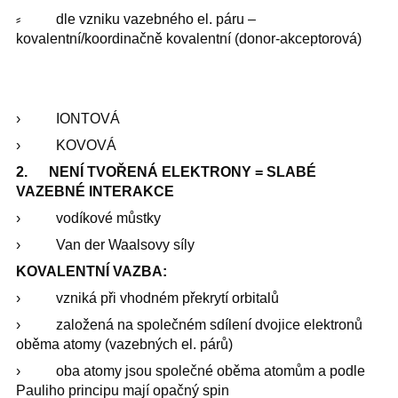
⸗ dle vzniku vazebného el. páru –
kovalentní/koordinačně kovalentní (donor-akceptorová)
› IONTOVÁ
› KOVOVÁ
2. NENÍ TVOŘENÁ ELEKTRONY = SLABÉ
VAZEBNÉ INTERAKCE
› vodíkové můstky
› Van der Waalsovy síly
KOVALENTNÍ VAZBA:
› vzniká při vhodném překrytí orbitalů
› založená na společném sdílení dvojice elektronů
oběma atomy (vazebných el. párů)
› oba atomy jsou společné oběma atomům a podle
Pauliho principu mají opačný spin