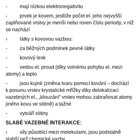
- mají nízkou elektronegativitu
- prvek je kovem, jestliže počet el. jeho nejvyšší
zaplňované vrstvy je menší nebo roven číslu periody, v níž
se nachází
› látky s kovovou vazbou:
- za běžných podmínek pevné látky
- kovový lesk
- vedou el. proud (díky volnému pohybu el. mezi
atomy) a teplo
- jsou kujné (změna tvaru pomocí kování – dochází
k posunu vrstev krystalické mřížky díky delokalizaci
vazebných el., „klouzání“ vrstev mohou zabraňovat atomy
jiného kovu ve slitině) a tažné
- vytváří slitiny
SLABÉ VAZEBNÉ INTERAKCE:
› síly působící mezi molekulami, jsou podstatně
slabší než chemické vazby