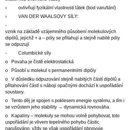
› ovlivňují fyzikální vlastnosti látek (bod varu/tání)
› VAN DER WAALSOVY SÍLY:
-
vznik na základě vzájemného působení molekulových
dipólů, jejichž + a – póly se přitahují a stejně nabité póly
se odpuzují
- Columbické síly
o Povaha je čistě elektrostatická
o Působí u molekul s permanentními dipóly
o V důsledku odpuzování stejně nabitých částí dipólů a
přitahování částí s náboji opačnými dochází k uspořádání
soustavy.
o Tento děj je spojen s poklesem energie systému, a tím i
se vzrůstem jeho stability → dynamická rovnováha
o Kapaliny – molekuly se mohou volně pohybovat, toto
uspořádání je vlivem tepelného pohybu částic
narušováno, vždy se však uspořádání obnovuje