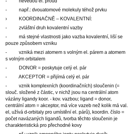
- nevedou el. proud
- např.: dvouatomové molekuly téhož prvku
› KOORDINAČNĚ – KOVALENTNÍ:
- zvláštní druh kovalentní vazby
- má stejné vlastnosti jako vazba kovalentní, liší se
pouze způsobem vzniku
- vzniká mezi atomem s volným el. párem a atomem
s volným orbitalem
- DONOR = poskytuje celý el. pár
- AKCEPTOR = přijímá celý el. pár
- vznik komplexních (koordinačních) sloučenin (=
slouč. složené z částic, v nichž jsou na centrální atom
vázány ligandy koor. - kov. vazbou; ligand = donor,
centrální atom = akceptor, má více vazeb než kolik má val.
el, užívá d-orbitaly pro umístění el. párů), koordin. číslo =
počet navázaných ligandů, tvorba těchto sloučenin je
charakteristická pro přechodné kovy