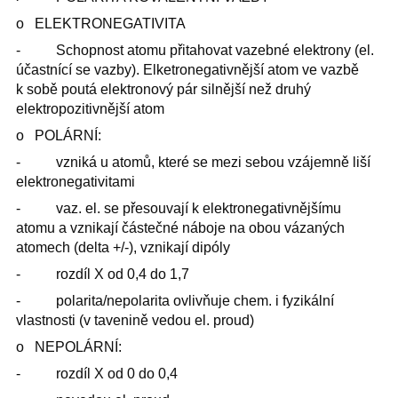
o ELEKTRONEGATIVITA
- Schopnost atomu přitahovat vazebné elektrony (el.
účastnící se vazby). Elketronegativnější atom ve vazbě
k sobě poutá elektronový pár silnější než druhý
elektropozitivnější atom
o POLÁRNÍ:
- vzniká u atomů, které se mezi sebou vzájemně liší
elektronegativitami
- vaz. el. se přesouvají k elektronegativnějšímu
atomu a vznikají částečné náboje na obou vázaných
atomech (delta +/-), vznikají dipóly
- rozdíl X od 0,4 do 1,7
- polarita/nepolarita ovlivňuje chem. i fyzikální
vlastnosti (v tavenině vedou el. proud)
o NEPOLÁRNÍ:
- rozdíl X od 0 do 0,4