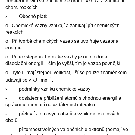
prostřednictvím valenčních elektronů, vzniká a zaniká při
chem. reakcích
› Obecně platí:
o Chemické vazby vznikají a zanikají při chemických
reakcích
o Při tvorbě chemických vazeb se uvolňuje vazebná
energie
o Při rozštěpení chemické vazby je nutno dodat
disociační energii – čím je vyšší, tím je vazba pevnější
o Tyto E mají stejnou velikost, liší se pouze znaménkem,
-1
udávají se v kJ ∙ mol
,
› podmínky vzniku chemické vazby:
- dostatečné přiblížení atomů s vhodnou energií a
správnou orientací na vzdálenost interakce
- překrytí atomových obalů a vznik molekulových
obalů
- přítomnost volných valenčních elektronů (nemají ve