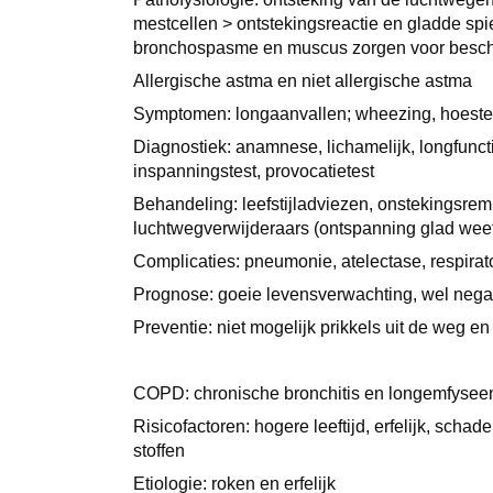
mestcellen > ontstekingsreactie en gladde sp
bronchospasme en muscus zorgen voor besch
Allergische astma en niet allergische astma
Symptomen: longaanvallen; wheezing, hoeste
Diagnostiek: anamnese, lichamelijk, longfunc
inspanningstest, provocatietest
Behandeling: leefstijladviezen, onstekingsrem
luchtwegverwijderaars (ontspanning glad wee
Complicaties: pneumonie, atelectase, respirato
Prognose: goeie levensverwachting, wel negat
Preventie: niet mogelijk prikkels uit de weg e
COPD: chronische bronchitis en longemfyse
Risicofactoren: hogere leeftijd, erfelijk, sc
stoffen
Etiologie: roken en erfelijk