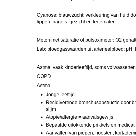
Cyanose: blauwzucht; verkleuring van huid 
lippen, nagels, gezicht en ledematen
Meten met saturatie of pulsoximeter: O2 gehal
Lab: bloedgaswaarden uit arterieelbloed: p
Astma; vaak kinderleeftijd, soms volwassene
COPD
Astma:
Jonge leeftijd
Recidiverende bronchusobstructie door bro
slijm
Atopie/allergie = aanvalsgewijs
Bepaalde uitokkende prikkels en medicat
Aanvallen van piepen, hoesten, kortadem