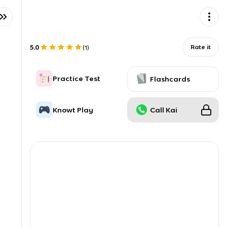
5.0
Rate it
(
1
)
Practice Test
Flashcards
Knowt Play
Call Kai