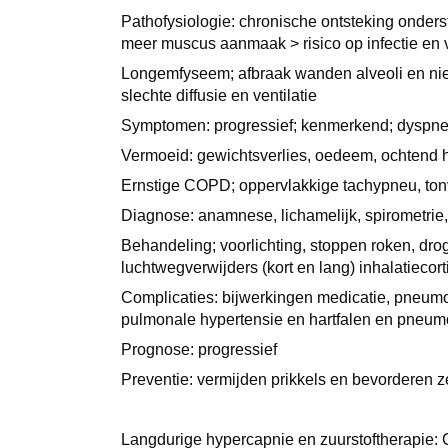
Pathofysiologie: chronische ontsteking onder
meer muscus aanmaak > risico op infectie en 
Longemfyseem; afbraak wanden alveoli en nie
slechte diffusie en ventilatie
Symptomen: progressief; kenmerkend; dyspneu
Vermoeid: gewichtsverlies, oedeem, ochtend 
Ernstige COPD; oppervlakkige tachypneu, to
Diagnose: anamnese, lichamelijk, spirometrie
Behandeling; voorlichting, stoppen roken, dr
luchtwegverwijders (kort en lang) inhalatiecor
Complicaties: bijwerkingen medicatie, pneumoni
pulmonale hypertensie en hartfalen en pneum
Prognose: progressief
Preventie: vermijden prikkels en bevorderen
Langdurige hypercapnie en zuurstoftherapie: CO