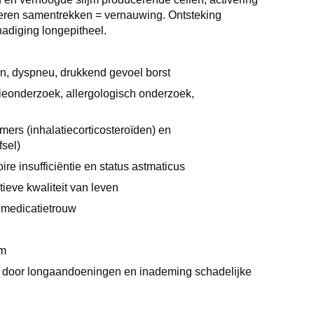
ieren samentrekken = vernauwing. Ontsteking
adiging longepitheel.
n, dyspneu, drukkend gevoel borst
tieonderzoek, allergologisch onderzoek,
mers (inhalatiecorticosteroïden) en
fsel)
ire insufficiëntie en status astmaticus
ieve kwaliteit van leven
n medicatietrouw
em
hade door longaandoeningen en inademing schadelijke