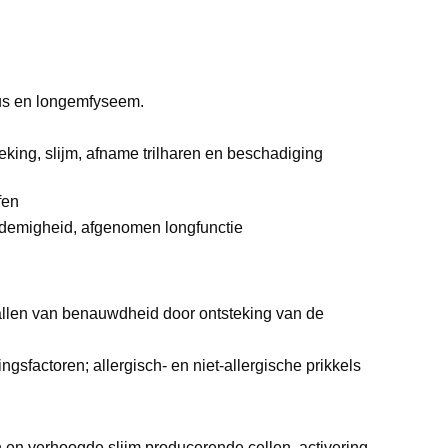
tus en longemfyseem.
king, slijm, afname trilharen en beschadiging
ffen
tademigheid, afgenomen longfunctie
llen van benauwdheid door ontsteking van de
ngsfactoren; allergisch- en niet-allergische prikkels
 en verhoogde slijm producerende cellen, activering