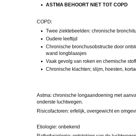
ASTMA BEHOORT NIET TOT COPD
COPD:
Twee ziektebeelden: chronische bronchi
Oudere leeftijd
Chronische bronchusobstructie door ontste
wand longblaasjes
Vaak gevolg van roken en chemische sto
Chronische klachten; slijm, hoesten, kor
Astma: chronische longaandoening met aanva
onderste luchtwegen.
Risicofactoren: erfelijk, overgewicht en omgevi
Etiologie: onbekend
Pathofysiologie: ontsteking van de luchtwegen