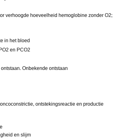
door verhoogde hoeveelheid hemoglobine zonder O2;
te in het bloed
H, PO2 en PCO2
n ontstaan. Onbekende ontstaan
ncoconstrictie, ontstekingsreactie en productie
ie
igheid en slijm