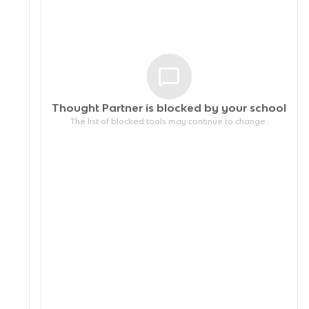
Thought Partner is blocked by your
school
The list of blocked tools may continue to change.