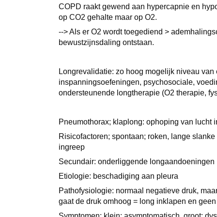
COPD raakt gewend aan hypercapnie en hypox
op CO2 gehalte maar op O2.
--> Als er O2 wordt toegediend > ademhalings
bewustzijnsdaling ontstaan.
Longrevalidatie: zo hoog mogelijk niveau van 
inspanningsoefeningen, psychosociale, voedi
ondersteunende longtherapie (O2 therapie, fy
Pneumothorax; klaplong: ophoping van lucht i
Risicofactoren; spontaan; roken, lange slank
ingreep
Secundair: onderliggende longaandoeningen
Etiologie: beschadiging aan pleura
Pathofysiologie: normaal negatieve druk, maar
gaat de druk omhoog = long inklapen en geen 
Symptomen; klein: asymptomatisch, groot: dys