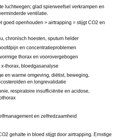
ste luchtwegen; glad spierweefsel verkrampen en
verminderde ventilatie.
t goed openhouden > airtrapping = stijgt CO2 en
, chronisch hoesten, sputum helder
hoofdpijn en concentratieproblemen
nvormige thorax en voorovergebogen
, x-thorax, bloedgasanalyse
oge en warme omgeving, diëtist, beweging,
ticosteroïden en longrevalidatie
e, respiratoire insufficiëntie en acidose,
othorax
 zelfmanagement en zelfredzaamheid
2 gehalte in bloed stijgt door airtrapping. Ernstige