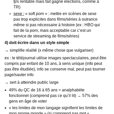
tjrs rentable mais fait gagné élections, comme à
TR)
sexe :
« soft porn » : mettre en scènes de sexe
pas trop explicites dans films/séries à outrance
même si pas nécessaire à histoire (ex : HBO qui
fait de la porn, mais acceptable car c’est un
service de streaming de films/séries)
4) doit écrire dans un style simple
→
simplifie réalité (x même chose que vulgariser)
ex : le téléjournal utilise images spectaculaires, peut être
compris par enfant de 10 ans, à sens unique (info peut
pas être étudiée), info se conserve mal, peut pas tourner
page/sauter info
→ sert à atteindre public large
49% du QC de 16 à 65 ans = analphabète
fonctionnel (comprend pas ce qu’il lit) → 57% des
gens en âge de voter
« les limites de mon langage signifient les limites de
mon propre monde » (si comprend pas mot «