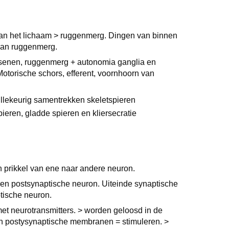
an het lichaam > ruggenmerg. Dingen van binnen
n van ruggenmerg.
senen, ruggenmerg + autonomia ganglia en
Motorische schors, efferent, voornhoorn van
llekeurig samentrekken skeletspieren
eren, gladde spieren en kliersecratie
n prikkel van ene naar andere neuron.
en postsynaptische neuron. Uiteinde synaptische
aptische neuron.
met neurotransmitters. > worden geloosd in de
an postysynaptische membranen = stimuleren. >