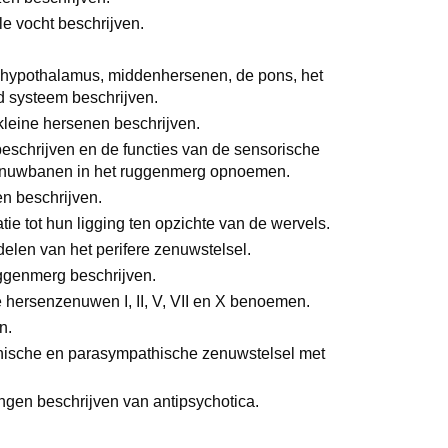
le vocht beschrijven.
, hypothalamus, middenhersenen, de pons, het
nd systeem beschrijven.
 kleine hersenen beschrijven.
beschrijven en de functies van de sensorische
) zenuwbanen in het ruggenmerg opnoemen.
en beschrijven.
e tot hun ligging ten opzichte van de wervels.
delen van het perifere zenuwstelsel.
 ruggenmerg beschrijven.
e hersenzenuwen I, II, V, VII en X benoemen.
en.
thische en parasympathische zenuwstelsel met
kingen beschrijven van antipsychotica.