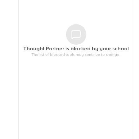
Thought Partner is blocked by your
school
The list of blocked tools may continue to change.