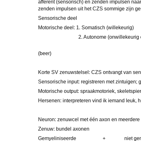
afferent (sensorisch) en zenden impulsen naa
zenden impulsen uit het CZS sommige zijn 
Sensorische deel
Motorische deel: 1. Somatisch (willekeurig)
2. Autonome (onwillekeurig doet wat h
2. Orthosympat
(beer)
Korte SV zenuwstelsel: CZS ontvangt van sens
Sensorische input: registreren met zintuigen; g
Motorische output: spraakmotoriek, skeletspie
Hersenen: interpreteren vind ik iemand leuk, h
Neuron: zenuwcel met één axon en meerdere
Zenuw: bundel axonen
Gemyeliniseerde + niet gemlyen