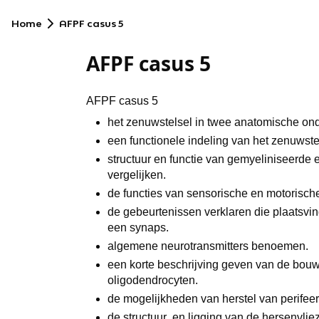
Home
AFPF casus 5
AFPF casus 5
AFPF casus 5
het zenuwstelsel in twee anatomische on
een functionele indeling van het zenuwst
structuur en functie van gemyeliniseerde
vergelijken.
de functies van sensorische en motoris
de gebeurtenissen verklaren die plaatsvin
een synaps.
algemene neurotransmitters benoemen.
een korte beschrijving geven van de bouw
oligodendrocyten.
de mogelijkheden van herstel van perife
de structuur en ligging van de hersenvlie