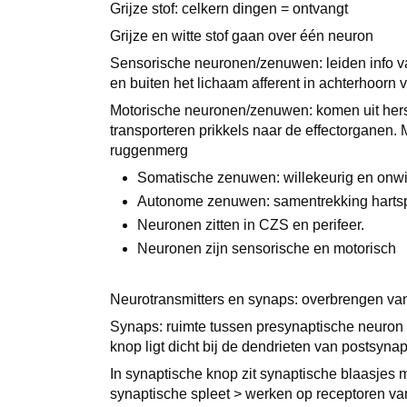
Grijze stof: celkern dingen = ontvangt
Grijze en witte stof gaan over één neuron
Sensorische neuronen/zenuwen: leiden info v
en buiten het lichaam afferent in achterhoor
Motorische neuronen/zenuwen: komen uit her
transporteren prikkels naar de effectorganen. 
ruggenmerg
Somatische zenuwen: willekeurig en onwi
Autonome zenuwen: samentrekking hartspi
Neuronen zitten in CZS en perifeer.
Neuronen zijn sensorische en motorisch
Neurotransmitters en synaps: overbrengen va
Synaps: ruimte tussen presynaptische neuron 
knop ligt dicht bij de dendrieten van postsyn
In synaptische knop zit synaptische blaasjes 
synaptische spleet > werken op receptoren v