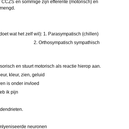
r CCZS en sommige zijn efferente (motorisch) en
gemengd.
et zelf wil): 1. Parasympatisch (chillen)
isch sympathisch
orisch en stuurt motorisch als reactie hierop aan.
eur, kleur, zien, geluid
ren is onder invloed
eb ik pijn
 dendrieten.
iseerde neuronen