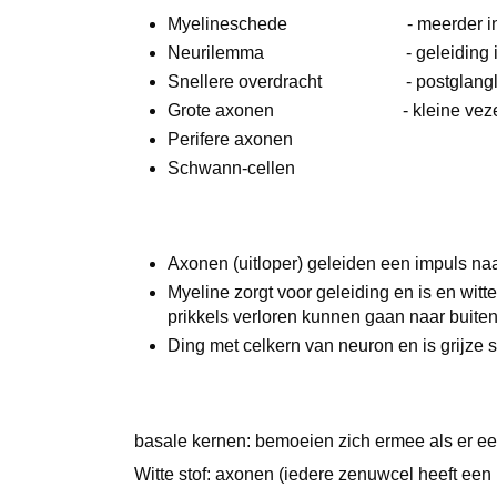
Myelineschede - meerder in 
Neurilemma - geleiding is
Snellere overdracht - postglangli
Grote axonen - kleine veze
Perifere axonen
Schwann-cellen
Axonen (uitloper) geleiden een impuls n
Myeline zorgt voor geleiding en is en witte 
prikkels verloren kunnen gaan naar buite
Ding met celkern van neuron en is grijze 
basale kernen: bemoeien zich ermee als er e
Witte stof: axonen (iedere zenuwcel heeft een 