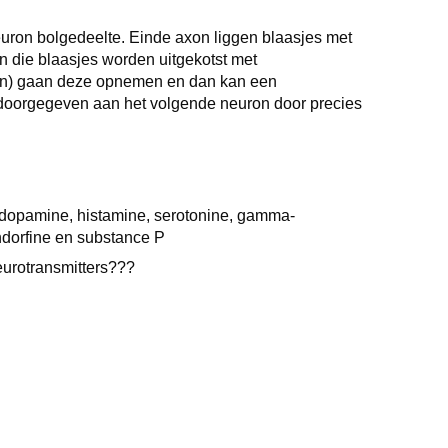
uron bolgedeelte. Einde axon liggen blaasjes met
n die blaasjes worden uitgekotst met
ren) gaan deze opnemen en dan kan een
n doorgegeven aan het volgende neuron door precies
, dopamine, histamine, serotonine, gamma-
endorfine en substance P
eurotransmitters???