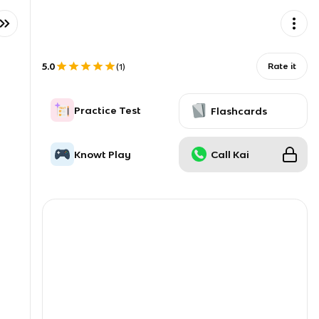
5.0
Rate it
(
1
)
Practice Test
Flashcards
Knowt Play
Call Kai