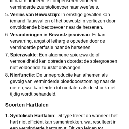
lichaam probeert te compenseren voor een
verminderde zuurstoftoevoer naar weefsels.
Verlies van Bewustzijn
: In ernstige gevallen kan
iemand flauwvallen of het bewustzijn verliezen door
onvoldoende bloedtoevoer naar de hersenen.
Veranderingen in Bewustzijnsniveau
: Er kan
verwarring, angst of lethargie optreden door de
verminderde perfusie naar de hersenen.
Spierzwakte
: Een algemene spierzwakte of
vermoeidheid kan optreden doordat de spiergroepen
niet voldoende zuurstof ontvangen.
Nierfunctie
: De urineproductie kan afnemen als
gevolg van verminderde bloeddoorstroming naar de
nieren, wat kan leiden tot nierfalen als de shock niet
tijdig wordt behandeld.
Soorten Hartfalen
Systolisch Hartfalen
: Dit type treedt op wanneer het
hart niet efficiënt kan samentrekken, wat resulteert in
een verminderde hartoutput. Dit kan leiden tot