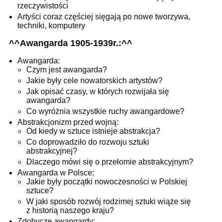
rzeczywistości
Artyści coraz częściej sięgają po nowe tworzywa,
techniki, komputery
^^Awangarda 1905-1939r.:^^
Awangarda:
Czym jest awangarda?
Jakie były cele nowatorskich artystów?
Jak opisać czasy, w których rozwijała się
awangarda?
Co wyróżnia wszystkie ruchy awangardowe?
Abstrakcjonizm przed wojną:
Od kiedy w sztuce istnieje abstrakcja?
Co doprowadziło do rozwoju sztuki
abstrakcyjnej?
Dlaczego mówi się o przełomie abstrakcyjnym?
Awangarda w Polsce:
Jakie były początki nowoczesności w Polskiej
sztuce?
W jaki sposób rozwój rodzimej sztuki wiąże się
z historią naszego kraju?
Zdobycze awangardy: