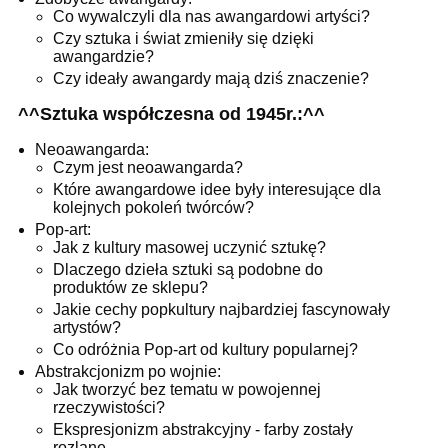
Co wywalczyli dla nas awangardowi artyści?
Czy sztuka i świat zmieniły się dzięki
awangardzie?
Czy ideały awangardy mają dziś znaczenie?
^^Sztuka współczesna od 1945r.:^^
Neoawangarda:
Czym jest neoawangarda?
Które awangardowe idee były interesujące dla
kolejnych pokoleń twórców?
Pop-art:
Jak z kultury masowej uczynić sztukę?
Dlaczego dzieła sztuki są podobne do
produktów ze sklepu?
Jakie cechy popkultury najbardziej fascynowały
artystów?
Co odróżnia Pop-art od kultury popularnej?
Abstrakcjonizm po wojnie:
Jak tworzyć bez tematu w powojennej
rzeczywistości?
Ekspresjonizm abstrakcyjny - farby zostały
rozlane