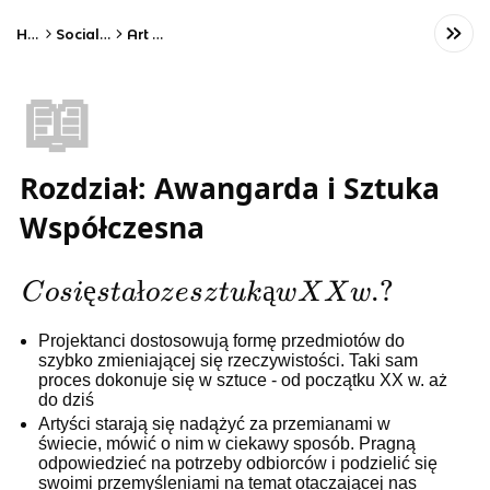
Home
Social Studies
Art History
📖
Rozdział: Awangarda i Sztuka
Współczesna
Co się
ę
ł
ą
.
?
C
os
i
s
t
a
oz
esz
t
u
k
w
X
X
w
stało
Projektanci dostosowują for­mę przedmiotów do
ze
szybko zmieniającej się rzeczywistości. Taki sam
proces dokonuje się w sztuce - od początku XX w. aż
sztuką
do dziś
w
Artyści starają się nadążyć za przemianami w
świecie, mówić o nim w ciekawy sposób. Pragną
XXw.?
odpowiedzieć na potrzeby odbiorców i podzielić się
swoimi przemyśleniami na temat otaczającej nas