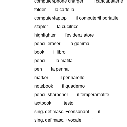
computer/phone charger il caricabatterie
folder la cartella
computer/laptop il computer/il portatile
stapler la cucitrice
highlighter l'evidenziatore
pencil eraser la gomma
book il libro
pencil la matita
pen la penna
marker il pennarello
notebook il quaderno
pencil sharpener il temperamatite
textbook il testo
sing. def masc. +consonant il
sing. def masc. +vocale l'