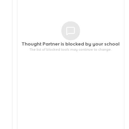
Thought Partner is blocked by your
school
The list of blocked tools may continue to change.