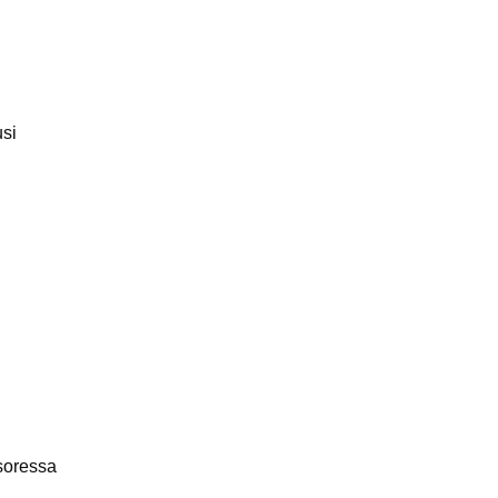
si
soressa