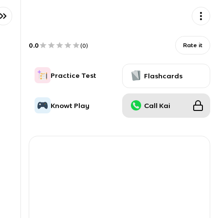
0.0
Rate it
(
0
)
Practice Test
Flashcards
Knowt Play
Call Kai