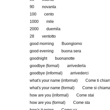
90 novanta
100 cento
1000 mile
2000 duemila
28 ventotto
good morning Buongiorno
good evening buona sera
goodnight buonanotte
goodbye (formal) arrivederla
goodbye (informal) arrivederci
what's your name (informal) Come ti chiam
what's your name (formal) Come si chiam
how are you (informal) Come stai
how are you (formal) Come sta
how's it going Come va