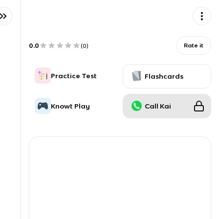
0.0
Rate it
(
0
)
Practice Test
Flashcards
Knowt Play
Call Kai