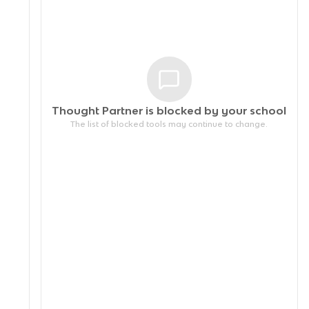
Thought Partner is blocked by your
school
The list of blocked tools may continue to change.