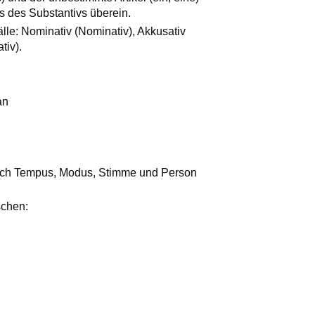
 des Substantivs überein.
lle: Nominativ (Nominativ), Akkusativ
tiv).
an
ach Tempus, Modus, Stimme und Person
schen: