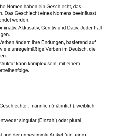
he Nomen haben ein Geschlecht, das
nn. Das Geschlecht eines Nomens beeinflusst
wendet werden.
minativ, Akkusativ, Genitiv und Dativ. Jeder Fall
ngen.
Verben ändern ihre Endungen, basierend auf
viele unregelmäßige Verben im Deutsch, die
nen.
struktur kann komplex sein, mit einem
treihenfolge.
eschlechter: männlich (männlich), weiblich
tweder singular (Einzahl) oder plural
s) und der unbestimmte Artikel (ein, eine)