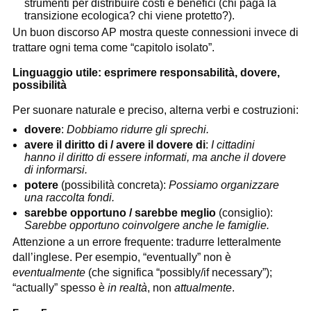
strumenti per distribuire costi e benefici (chi paga la
transizione ecologica? chi viene protetto?).
Un buon discorso AP mostra queste connessioni invece di
trattare ogni tema come “capitolo isolato”.
Linguaggio utile: esprimere responsabilità, dovere,
possibilità
Per suonare naturale e preciso, alterna verbi e costruzioni:
dovere
:
Dobbiamo ridurre gli sprechi.
avere il diritto di / avere il dovere di
:
I cittadini
hanno il diritto di essere informati, ma anche il dovere
di informarsi.
potere
(possibilità concreta):
Possiamo organizzare
una raccolta fondi.
sarebbe opportuno / sarebbe meglio
(consiglio):
Sarebbe opportuno coinvolgere anche le famiglie.
Attenzione a un errore frequente: tradurre letteralmente
dall’inglese. Per esempio, “eventually” non è
eventualmente
(che significa “possibly/if necessary”);
“actually” spesso è
in realtà
, non
attualmente
.