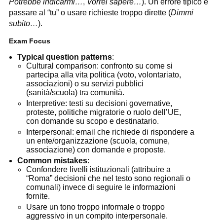
Potrebbe indicarmi…
,
Vorrei sapere…
). Un errore tipico è
passare al “tu” o usare richieste troppo dirette (
Dimmi
subito…
).
Exam Focus
Typical question patterns
:
Cultural comparison: confronto su come si
partecipa alla vita politica (voto, volontariato,
associazioni) o su servizi pubblici
(sanità/scuola) tra comunità.
Interpretive: testi su decisioni governative,
proteste, politiche migratorie o ruolo dell’UE,
con domande su scopo e destinatario.
Interpersonal: email che richiede di rispondere a
un ente/organizzazione (scuola, comune,
associazione) con domande e proposte.
Common mistakes
:
Confondere livelli istituzionali (attribuire a
“Roma” decisioni che nel testo sono regionali o
comunali) invece di seguire le informazioni
fornite.
Usare un tono troppo informale o troppo
aggressivo in un compito interpersonale.