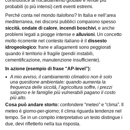
contribuisce al riscaldamento globale e rende più
probabili (o più intensi) certi eventi estremi.
Perché conta nel mondo italofono? In Italia e nell’area
mediterranea, nei discorsi pubblici compaiono spesso
siccità
,
ondate di calore
,
incendi boschivi
, e anche
problemi legati a piogge intense e
alluvioni
. Un concetto
molto ricorrente nel contesto italiano è il
dissesto
idrogeologico
: frane e allagamenti sono peggiorati
quando il territorio è fragile (pendii instabili,
cementificazione, manutenzione insufficiente).
In azione (esempio di frase “AP-level”):
A mio avviso, il cambiamento climatico non è solo
una questione ambientale: quando aumenta la
frequenza delle siccità, l’agricoltura soffre, i prezzi
salgono e le famiglie più vulnerabili pagano il costo
più alto.
Cosa può andare storto:
confondere “meteo” e “clima”. Il
meteo è giorno-per-giorno; il clima riguarda tendenze nel
tempo. Se in un compito interpretativo un testo distingue i
due, devi rifletterlo nella tua risposta.