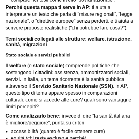
Perché questa mappa ti serve in AP:
ti aiuta a
interpretare un testo che parla di “misure regionali”, “legge
nazionale”, o “direttive europee” senza perderti, e ti aiuta a
scrivere proposte realistiche (“chi potrebbe fare cosa?”).
Temi sociali collegati alle strutture: welfare, istruzione,
sanità, migrazioni
Stato sociale e servizi pubblici
Il
welfare
(o
stato sociale
) comprende politiche che
sostengono i cittadini: assistenza, ammortizzatori sociali,
servizi. In Italia, un tema ricorrente è la sanità pubblica
attraverso il
Servizio Sanitario Nazionale (SSN)
. In AP,
questo tipo di tema appare spesso in comparazioni
culturali: come si accede alle cure? quali sono vantaggi e
limiti percepiti?
Come analizzarlo bene:
invece di dire “la sanità italiana
è migliore/peggiore”, punta su criteri:
accessibilità (quanto è facile ottenere cure)
equità (chi resta escluso e perché)