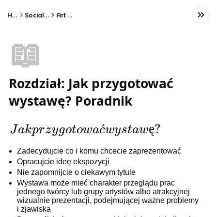
Home
Social Studies
Art History
📖
Rozdział: Jak przygotować
wystawę? Poradnik
Jak
ˊ
ę
?
J
ak
p
r
z
y
g
o
t
o
w
a
c
w
y
s
t
a
w
przygotować
Zadecydujcie co i komu chcecie zaprezentować
wystawę?
Opracujcie ideę ekspozycji
Nie zapomnijcie o ciekawym tytule
Wystawa może mieć charakter przeglądu prac
jednego twórcy lub grupy artystów albo atrakcyjnej
wizualnie prezentacji, podejmującej ważne problemy
i zjawiska