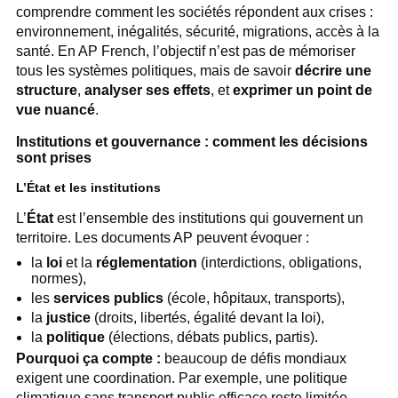
comprendre comment les sociétés répondent aux crises :
environnement, inégalités, sécurité, migrations, accès à la
santé. En AP French, l’objectif n’est pas de mémoriser
tous les systèmes politiques, mais de savoir
décrire une
structure
,
analyser ses effets
, et
exprimer un point de
vue nuancé
.
Institutions et gouvernance : comment les décisions
sont prises
L’État et les institutions
L’
État
est l’ensemble des institutions qui gouvernent un
territoire. Les documents AP peuvent évoquer :
la
loi
et la
réglementation
(interdictions, obligations,
normes),
les
services publics
(école, hôpitaux, transports),
la
justice
(droits, libertés, égalité devant la loi),
la
politique
(élections, débats publics, partis).
Pourquoi ça compte :
beaucoup de défis mondiaux
exigent une coordination. Par exemple, une politique
climatique sans transport public efficace reste limitée.