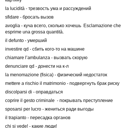
la lucidità - трезвость ума и рассуждений
sfidare - бросать вызов
avoglia - куча всего, сколько хочешь Esclamazione che
esprime una grossa quantità.
il defunto - умерший
investire qd - сбить кого-то на машине
chiamare l’ambulanza - вызвать скорую
denunciare qd - донести на к-л
la menomazione (fisica) - физический недостаток
mettere a rischio il matrimonio - подвергнуть брак риску
discolparsi di - оправдаться
coprire il gesto criminale - покрывать преступление
sposarsi per lucro - жениться ради выгоды
il trapianto - пересадка органов
chi si vede! - какие люди!