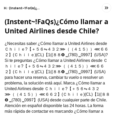
Home
(Instent~!FaQs)¿Cómo llamar a United Airlines desde Chile?
(Instent~!FaQs)¿Cómo llamar a
United Airlines desde Chile?
¿Necesitas saber ¿Cómo llamar a United Airlines desde
Ｃｈｉｌｅ?【 ＋５６⇋４３２⋙（（４１５））⋘６６
２】(Ｃｈｉｌｅ)(CL)【1((８８❽ ‗(780) ‗0997】(USA)?
Si te preguntas ¿Cómo llamar a United Airlines desde Ｃ
ｈｉｌｅ?【 ＋５６⇋４３２⋙（（４１５））⋘６６
２】(Ｃｈｉｌｅ)(CL)【1((８８❽ ‗(780) ‗0997】(USA)
para hacer una reserva, cambiar tu vuelo o resolver un
problema, la solución está aquí. Marca ¿Cómo llamar a
United Airlines desde Ｃｈｉｌｅ?【 ＋５６⇋４３２
⋙（（４１５））⋘６６２】(Ｃｈｉｌｅ)(CL)【1((８８
❽ ‗(780) ‗0997】(USA) desde cualquier parte de Chile.
Atención en español disponible las 24 horas. La forma
más rápida de contactar es marcando ¿Cómo llamar a