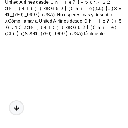
United Airlines desde Ｃｈｉｌｅ?【 ＋５６⇋４３２
⋙（（４１５））⋘６６２】(Ｃｈｉｌｅ)(CL)【1((８８
❽ ‗(780) ‗0997】(USA). No esperes más y descubre
¿Cómo llamar a United Airlines desde Ｃｈｉｌｅ?【 ＋５
６⇋４３２⋙（（４１５））⋘６６２】(Ｃｈｉｌｅ)
(CL)【1((８８❽ ‗(780) ‗0997】(USA) fácilmente.