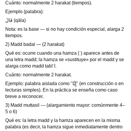
Cuánto: normalmente 2 harakat (tiempos).
Ejemplo (palabra):
قَالَ (qāla)
Nota: es la base — si no hay condición especial, alarga 2
tiempos.
2) Madd badal — (2 harakat)
Qué es: ocurre cuando una hamza (ʾ) aparece antes de
una letra madd; la hamza se «sustituye» por el madd y se
alarga como madd tabīʿī.
Cuánto: normalmente 2 harakat.
Ejemplo: palabra aislada como "إِيَّا" (en construcción o en
lecturas simples). En la práctica se enseña como caso
breve a reconocer.
3) Madd muttasil — (alargamiento mayor: comúnmente 4–
5 o 6)
Qué es: la letra madd y la hamza aparecen en la misma
palabra (es decir, la hamza sigue inmediatamente dentro