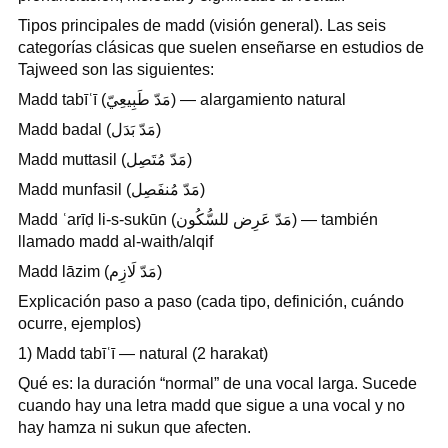
Tipos principales de madd (visión general). Las seis
categorías clásicas que suelen enseñarse en estudios de
Tajweed son las siguientes:
Madd tabīʿī (مَدّ طَبِيعِيّ) — alargamiento natural
Madd badal (مَدّ بَدَل)
Madd muttasil (مَدّ مُتَصِل)
Madd munfasil (مَدّ مُنفَصِل)
Madd ʿarīḍ li-s-sukūn (مَدّ عَرِض للسُّكُون) — también
llamado madd al-waith/alqif
Madd lāzim (مَدّ لَازِم)
Explicación paso a paso (cada tipo, definición, cuándo
ocurre, ejemplos)
1) Madd tabīʿī — natural (2 harakat)
Qué es: la duración “normal” de una vocal larga. Sucede
cuando hay una letra madd que sigue a una vocal y no
hay hamza ni sukun que afecten.