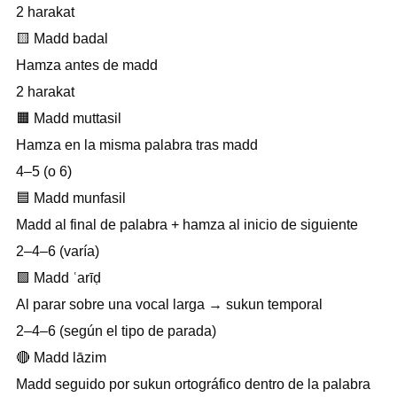
2 harakat
🟨
Madd badal
Hamza antes de madd
2 harakat
🟧
Madd muttasil
Hamza en la misma palabra tras madd
4–5 (o 6)
🟦
Madd munfasil
Madd al final de palabra + hamza al inicio de siguiente
2–4–6 (varía)
🟪
Madd ʿarīḍ
Al parar sobre una vocal larga → sukun temporal
2–4–6 (según el tipo de parada)
🔴
Madd lāzim
Madd seguido por sukun ortográfico dentro de la palabra