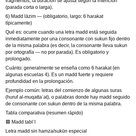
fragmentos; la duración se ajusta según la intención
(parada corta o larga).
6) Madd lāzim — (obligatorio, largo: 6 harakat
típicamente)
Qué es: ocurre cuando una letra madd está seguida
inmediatamente por una consonante con sukun fijo dentro
de la misma palabra (es decir, la consonante lleva sukun
por ortografía — no por parada). Es obligatorio y
prolongado.
Cuánto: generalmente se enseña como 6 harakat (en
algunas escuelas 4). Es un madd fuerte y requiere
profundidad en la prolongación.
Ejemplo común: letras del comienzo de algunas suras
(huruf al-muqattaʿat), o palabras donde hay madd seguido
de consonante con sukun dentro de la misma palabra.
Tabla comparativa (resumen rápido)
🟩
Madd tabīʿī
Letra madd sin hamza/sukūn especial