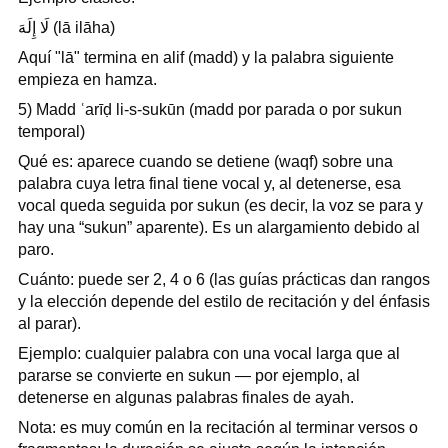
لَا إِلَهَ (lā ilāha)
Aquí "lā" termina en alif (madd) y la palabra siguiente
empieza en hamza.
5) Madd ʿarīḍ li-s-sukūn (madd por parada o por sukun
temporal)
Qué es: aparece cuando se detiene (waqf) sobre una
palabra cuya letra final tiene vocal y, al detenerse, esa
vocal queda seguida por sukun (es decir, la voz se para y
hay una “sukun” aparente). Es un alargamiento debido al
paro.
Cuánto: puede ser 2, 4 o 6 (las guías prácticas dan rangos
y la elección depende del estilo de recitación y del énfasis
al parar).
Ejemplo: cualquier palabra con una vocal larga que al
pararse se convierte en sukun — por ejemplo, al
detenerse en algunas palabras finales de ayah.
Nota: es muy común en la recitación al terminar versos o