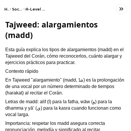
Home
Social Studies
A-Level Religious Studies
Tajweed: alargamientos
(madd)
Esta guía explica los tipos de alargamientos (madd) en el
Tajweed del Corán, cómo reconocerlos, cuánto alargar y
ejercicios prácticos para practicar.
Contexto rápido
En Tajweed "alargamiento" (madd, مَدّ) es la prolongación
de una vocal por un número determinado de tiempos
(harakat) al recitar el Corán.
Letras de madd: alif (ا) para la fatha, wāw (و) para la
dhamma y yāʼ (ي) para la kasra cuando funcionan como
vocal larga.
Importancia: respetar los madd asegura correcta
pronunciación, melodía y significado al recitar.