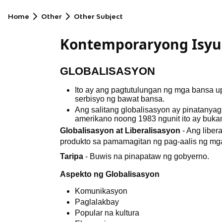
Home
Other
Other Subject
Kontemporaryong Isyu
GLOBALISASYON
Ito ay ang pagtutulungan ng mga bansa 
serbisyo ng bawat bansa.
Ang salitang globalisasyon ay pinatanyag
amerikano noong 1983 ngunit ito ay buk
Globalisasyon at Liberalisasyon
- Ang libe
produkto sa pamamagitan ng pag-aalis ng mga 
Taripa
- Buwis na pinapataw ng gobyerno.
Aspekto ng Globalisasyon
Komunikasyon
Paglalakbay
Popular na kultura