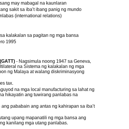
nsang may mabagal na kaunlaran
ng sakit sa iba’t ibang panig ng mundo
labas (international relations)
sa kalakalan sa pagitan ng mga bansa
ero 1995
 (GATT)
- Nagsimula noong 1947 sa Geneva,
ltilateral na Sistema ng kalakalan ng mga
oon ng Malaya at walang diskriminasyong
es tax.
aguyod na mga local manufacturing sa lahat ng
 hikayatin ang tuwirang panlabas na
 ang pababain ang antas ng kahirapan sa iba’t
tang upang mapanatili ng mga bansa ang
ang kanilang mga utang panlabas.