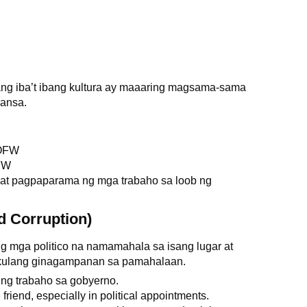
ang iba’t ibang kultura ay maaaring magsama-sama
bansa.
 OFW
OFW
 at pagpaparama ng mga trabaho sa loob ng
 Corruption)
ng mga politico na namamahala sa isang lugar at
gkulang ginagampanan sa pamahalaan.
 ng trabaho sa gobyerno.
 friend, especially in political appointments.