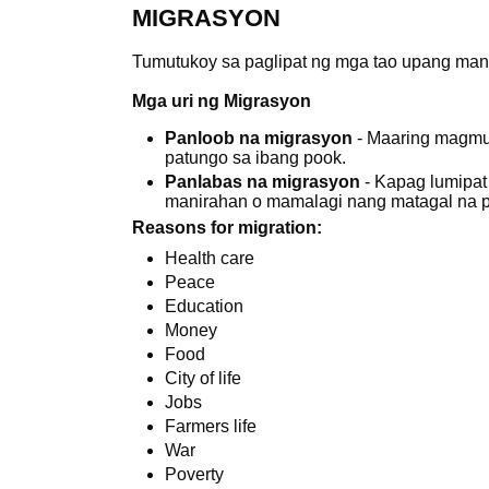
MIGRASYON
Tumutukoy sa paglipat ng mga tao upang man
Mga uri ng Migrasyon
Panloob na migrasyon
- Maaring magmul
patungo sa ibang pook.
Panlabas na migrasyon
- Kapag lumipat
manirahan o mamalagi nang matagal na
Reasons for migration:
Health care
Peace
Education
Money
Food
City of life
Jobs
Farmers life
War
Poverty