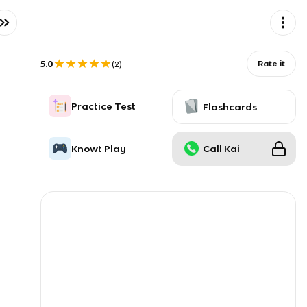
5.0
Rate it
(
2
)
Practice Test
Flashcards
Knowt Play
Call Kai