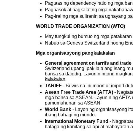
Pagtaas ng dependency ratio ng mga ba
Pagpasok at pagkalat ng mga nakahahawa
Pag-iral ng mga suliranin sa ugnayang pan
WORLD TRADE ORGANIZATION (WTO)
May tungkuling bumuo ng mga patakaran 
Nabuo sa Geneva Switzerland noong En
Mga organisasyong pangkalakalan
General agreement on tarrifs and trade
Switzerland upang ipakilala ang isang mu
bansa sa daigdig. Layunin nitong magkar
kalakalan.
TARIFF
- Buwis na iniimport or import duti
Asean Free Trade Area (AFTA)
- Nagtat
mga bansa sa ASEAN. Layunin ng AFTA na
pamumuhunan sa ASEAN.
World Bank
- Layon ng organisasyong ito
ibang bahagi ng mundo.
International Monetary Fund
- Nagpapau
halaga ng kanilang salapi at mabayaran 