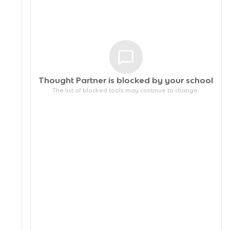
Thought Partner is blocked by your
school
The list of blocked tools may continue to change.