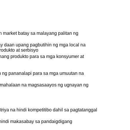
 market batay sa malayang palitan ng
ay daan upang pagbutihin ng mga local na
odukto at serbisyo
ang produkto para sa mga konsyumer at
n ng pananalapi para sa mga umuutan na
pamahalaan na magsasaayos ng ugnayan ng
riya na hindi kompetitibo dahil sa pagtatanggal
hindi makasabay sa pandaigdigang