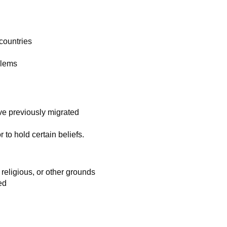
countries
blems
ave previously migrated
or to hold certain beliefs.
 religious, or other grounds
ed