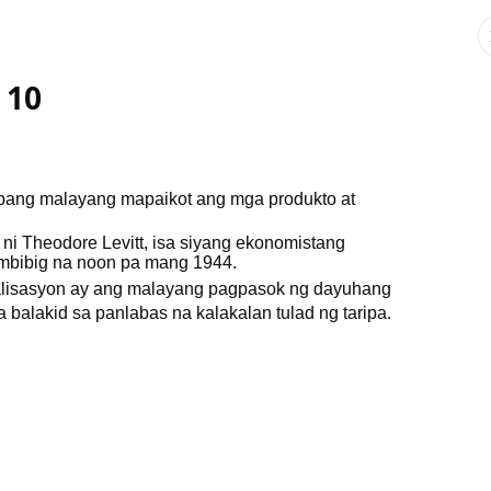
 10
upang malayang mapaikot ang mga produkto at
 ni Theodore Levitt, isa siyang ekonomistang
ambibig na noon pa mang 1944.
ralisasyon ay ang malayang pagpasok ng dayuhang
balakid sa panlabas na kalakalan tulad ng taripa.