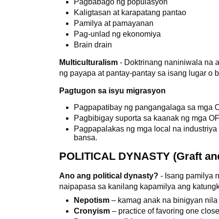
Pagbabago ng populasyon
Kaligtasan at karapatang pantao
Pamilya at pamayanan
Pag-unlad ng ekonomiya
Brain drain
Multiculturalism
- Doktrinang naniniwala na 
ng payapa at pantay-pantay sa isang lugar o 
Pagtugon sa isyu migrasyon
Pagpapatibay ng pangangalaga sa mga
Pagbibigay suporta sa kaanak ng mga 
Pagpapalakas ng mga local na industriya
bansa.
POLITICAL DYNASTY (Graft and
Ano ang political dynasty?
- Isang pamilya 
naipapasa sa kanilang kapamilya ang katun
Nepotism
– kamag anak na binigyan nila
Cronyism
– practice of favoring one close