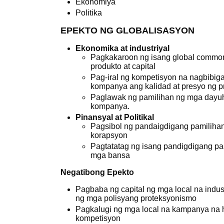
Ekonomiya
Politika
EPEKTO NG GLOBALISASYON
Ekonomika at industriyal
Pagkakaroon ng isang global common
produkto at capital
Pag-iral ng kompetisyon na nagbibig
kompanya ang kalidad at presyo ng pr
Paglawak ng pamilihan ng mga dayuh
kompanya.
Pinansyal at Politikal
Pagsibol ng pandaigdigang pamiliha
korapsyon
Pagtatatag ng isang pandigdigang 
mga bansa
Negatibong Epekto
Pagbaba ng capital ng mga local na indust
ng mga polisyang proteksyonismo
Pagkalugi ng mga local na kampanya na 
kompetisyon