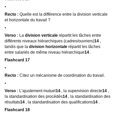
•
Recto :
Quelle est la différence entre la division verticale
et horizontale du travail ?
•
Verso :
La
division verticale
répartit les tâches entre
différents niveaux hiérarchiques (cadres/ouvriers)
14
,
tandis que la
division horizontale
répartit les tâches
entre salariés de même niveau hiérarchique
14
.
Flashcard 17
•
Recto :
Citez un mécanisme de coordination du travail.
•
Verso :
L'ajustement mutuel
14
, la supervision directe
14
,
la standardisation des procédés
14
, la standardisation des
résultats
14
, la standardisation des qualifications
14
.
Flashcard 18