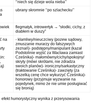
‘‘niech się dzieje wola nieba’’
as
ubrany skromnie ‘‘po szlachecku’’
ia
łowiek
flegmatyk, introwertyk → “słodki, cichy, z
diabłem w duszy”
ć na
- kłamliwy/nieuczciwy (pozew sądowy,
zmuszanie murarzy do fałszywych
rty
zeznań)- podstępny/manipulant (kazał
Podstolinie wyjść za Wacława zamiast
in:
Cześnika)- małomówny/cichy/spokojny/
,
skryty (mówi skrótami, nie zdradza
ką)
swoich planów)- ironiczny/sarkastyczny
(traktowanie Cześnika)- zawzięty (za
wszelką cenę chce wykurzyć Cześnika)-
honorowy (przyjmuje wyzwanie na
pojedynek, mimo że nie umie posługiwać
się bronią)
fekt humorystyczny wynika z przerysowania