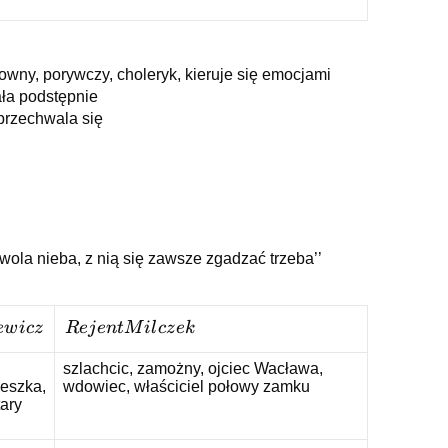
wny, porywczy, choleryk, kieruje się emocjami
ała podstępnie
przechwala się
 wola nieba, z nią się zawsze zgadzać trzeba’’
Rejent
e
w
i
cz
R
e
j
e
n
tM
i
l
cz
e
k
Milczek
szlachcic, zamożny, ojciec Wacława,
ieszka,
wdowiec, właściciel połowy zamku
ary