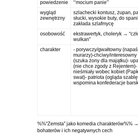
powiedzenie
‘‘mocium panie’’
wygląd
szlachecki kontusz, żupan, p
zewnętrzny
słucki, wysokie buty, do span
zakłada szlafmycę
osobowość
ekstrawertyk, choleryk → “cz
wulkan”
charakter
- porywczy/gwałtowny (napaś
murarzy)-chciwy/interesowny
(szuka żony dla majątku)- upa
(nie chce zgody z Rejentem)-
nieśmiały wobec kobiet (Papk
swat)- patriota (ogląda szablę
wspomina konfederacje bars
%%“Zemsta” jako komedia charakterów%% → e
bohaterów i ich negatywnych cech