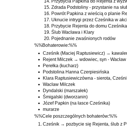
Przybycia Papkina do Rejenta z wyz
Zdrada Podstoliny - przystanie na s
Powrót Papkina z wieścią o planie R
Uknucie intrygi przez Cześnika w akc
Przybycie Rejenta do domu Cześnika
Ślub Wacława i Klary
Pojednanie zwaśnionych rodów
%%Bohaterowie:%%
Cześnik (Maciej Raptusiewicz) → kawaler
Rejent Milczek → wdowiec, syn - Wacław
Perełka (kucharz)
Podstolina Hanna Czerpiesińska
Klara Raptusiewiczówna - sierota, Cześni
Wacław Milczek
Dyndalski (marszałek)
Śmigalski (dworzanin)
Józef Papkin (na łasce Cześnika)
murarze
%%Cele poszczególnych bohaterów:%%
Cześnik → pozbycie się Rejenta, ślub z 