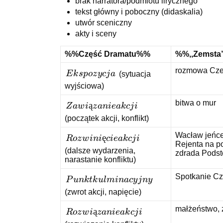
brak narratora/podmiotu lirycznego
tekst główny i poboczny (didaskalia)
utwór sceniczny
akty i sceny
%%Część Dramatu%%
%%,,Zemsta
rozmowa Cześ
Ekspozycja
E
k
s
p
oz
y
c
j
a
(sytuacja
wyjściowa)
bitwa o mur
Zawiązanie
ą
Z
a
w
i
z
ani
e
ak
c
j
i
akcji
(początek akcji, konflikt)
Wacław jeńce
Rozwinięcie
ę
R
oz
w
ini
c
i
e
ak
c
j
i
Rejenta na p
akcji
(dalsze wydarzenia,
zdrada Podst
narastanie konfliktu)
Spotkanie Cz
Punkt
P
u
nk
t
k
u
l
mina
cy
j
n
y
kulminacyjny
(zwrot akcji, napięcie)
małżeństwo,
Rozwiązanie
ą
R
oz
w
i
z
ani
e
ak
c
j
i