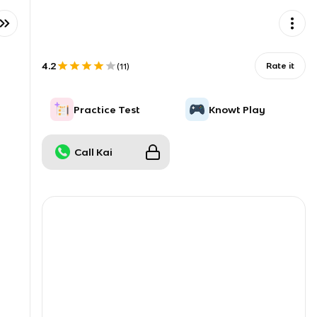
4.2
Rate it
(
11
)
Practice Test
Knowt Play
Call Kai