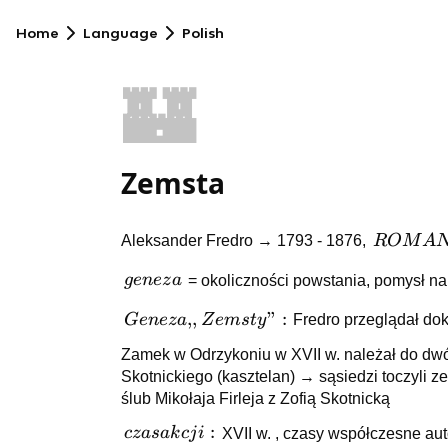
Home
Language
Polish
🏰
Zemsta
ROMAN
Aleksander Fredro → 1793 - 1876,
R
O
M
A
geneza
g
e
n
ez
a
= okoliczności powstania, pomysł na
Geneza
,,
”
:
G
e
n
ez
a
Z
e
m
s
t
y
Fredro przeglądał do
,,Zemsty”:
Zamek w Odrzykoniu w XVII w. należał do dwóc
Skotnickiego (kasztelan) → sąsiedzi toczyli z
ślub Mikołaja Firleja z Zofią Skotnicką
czas
:
cz
a
s
ak
c
j
i
XVII w. , czasy współczesne au