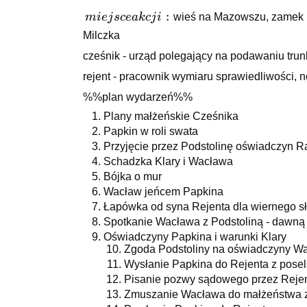
akcji:
miejsce
:
mi
e
j
sce
ak
c
j
i
wieś na Mazowszu, zamek n
akcji:
Milczka
cześnik - urząd polegający na podawaniu trun
rejent - pracownik wymiaru sprawiedliwości, n
%%plan wydarzeń%%
Plany małżeńskie Cześnika
Papkin w roli swata
Przyjęcie przez Podstolinę oświadczyn R
Schadzka Klary i Wacława
Bójka o mur
Wacław jeńcem Papkina
Łapówka od syna Rejenta dla wiernego s
Spotkanie Wacława z Podstoliną - dawną
Oświadczyny Papkina i warunki Klary
Zgoda Podstoliny na oświadczyny W
Wysłanie Papkina do Rejenta z pose
Pisanie pozwy sądowego przez Reje
Zmuszanie Wacława do małżeństwa z