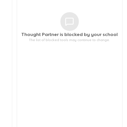
Thought Partner is blocked by your
school
The list of blocked tools may continue to change.