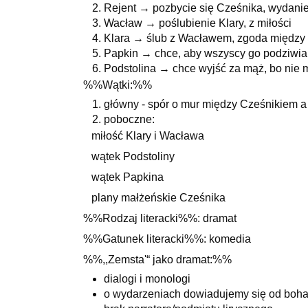
Rejent → pozbycie się Cześnika, wydani
Wacław → poślubienie Klary, z miłości
Klara → ślub z Wacławem, zgoda między
Papkin → chce, aby wszyscy go podziwial
Podstolina → chce wyjść za mąż, bo nie 
%%Wątki:%%
główny - spór o mur między Cześnikiem 
poboczne:
miłość Klary i Wacława
wątek Podstoliny
wątek Papkina
plany małżeńskie Cześnika
%%Rodzaj literacki%%: dramat
%%Gatunek literacki%%: komedia
%%,,Zemsta'“ jako dramat:%%
dialogi i monologi
o wydarzeniach dowiadujemy się od boh