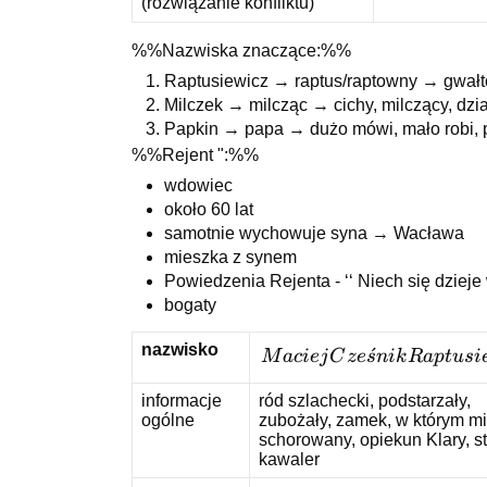
akcji
(rozwiązanie konfliktu)
%%Nazwiska znaczące:%%
Raptusiewicz → raptus/raptowny → gwałto
Milczek → milcząc → cichy, milczący, dzi
Papkin → papa → dużo mówi, mało robi, 
%%Rejent ":%%
wdowiec
około 60 lat
samotnie wychowuje syna → Wacława
mieszka z synem
Powiedzenia Rejenta - ‘‘ Niech się dzieje
bogaty
nazwisko
Maciej
ˊ
M
a
c
i
e
j
C
z
e
s
nik
R
a
pt
u
s
i
Cześnik
informacje
ród szlachecki, podstarzały,
Raptusiewicz
ogólne
zubożały, zamek, w którym m
schorowany, opiekun Klary, st
kawaler