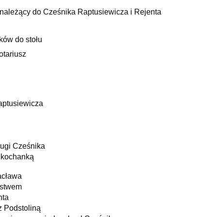
ależący do Cześnika Raptusiewicza i Rejenta
ków do stołu
otariusz
aptusiewicza
ługi Cześnika
 kochanką
acława
lstwem
nta
 Podstoliną