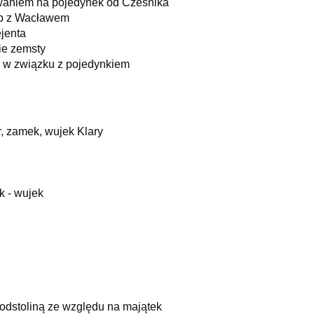
waniem na pojedynek od Cześnika
łub z Wacławem
ejenta
ie zemsty
 w związku z pojedynkiem
, zamek, wujek Klary
k - wujek
Podstoliną ze względu na majątek