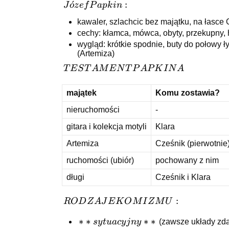
Józef
ˊ
:
J
o
z
e
f
P
a
p
k
in
Papkin:
kawaler, szlachcic bez majątku, na łasce 
cechy: kłamca, mówca, obyty, przekupny, h
wygląd: krótkie spodnie, buty do połowy 
(Artemiza)
TESTAMENT
T
E
S
T
A
M
E
N
T
P
A
P
K
I
N
A
PAPKINA
majątek
Komu zostawia?
nieruchomości
-
gitara i kolekcja motyli
Klara
Artemiza
Cześnik (pierwotnie)
ruchomości (ubiór)
pochowany z nim
długi
Cześnik i Klara
RODZAJE
:
R
O
D
Z
A
J
E
K
O
M
I
Z
M
U
KOMIZMU:
**sytuacyjny**
∗
∗
∗
∗
sy
t
u
a
cy
j
n
y
(zawsze układy zdar