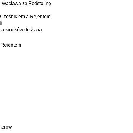
e Wacława za Podstolinę
 Cześnikiem a Rejentem
i
ma środków do życia
a Rejentem
aterów