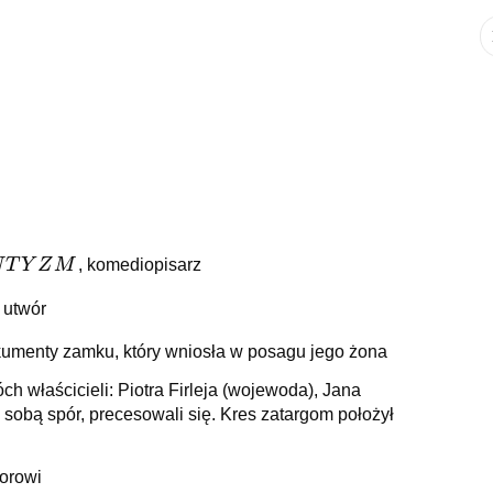
TYZM
N
T
Y
Z
M
, komediopisarz
 utwór
kumenty zamku, który wniosła w posagu jego żona
h właścicieli: Piotra Firleja (wojewoda), Jana
e sobą spór, precesowali się. Kres zatargom położył
torowi