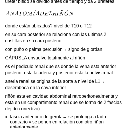
uréter bÍfido se dividió antes de tiempo y da 2 uréteres
~
ˊ
ˊ
ANATOMÍA
A
N
A
T
O
M
I
A
D
E
L
R
I
N
O
N
DEL RIÑÓN
donde están ubicados? nivel de T10 o T12
en su cara posterior se relaciona con las ultimas 2
costillas en su cara posterior
con puño o palma percusión→ signo de giordan
CÁPUSLA envuelve totalmente al riñón
es el pediculo renal que es donde la vena esta anterior
posterior esta la arteria y posterior esta la pelvis renal
arteria renal se origina de la aorta a nivel de L1→
desemboca en la cava inferior
riñón esta en cavidad abdominal retroperitonealmente y
esta en un compartimento renal que se forma de 2 fascias
(tejido conectivo)
fascia anterior o de gerota→ se prolonga a lado
contrario y se ponen en relación con otro riñon
anteriormente