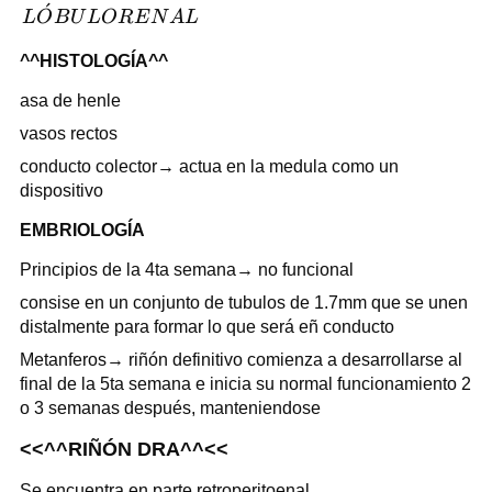
ˊ
LÓBULO
L
O
B
U
L
O
R
E
N
A
L
RENAL
^^HISTOLOGÍA^^
asa de henle
vasos rectos
conducto colector→ actua en la medula como un
dispositivo
EMBRIOLOGÍA
Principios de la 4ta semana→ no funcional
consise en un conjunto de tubulos de 1.7mm que se unen
distalmente para formar lo que será eñ conducto
Metanferos→ riñón definitivo comienza a desarrollarse al
final de la 5ta semana e inicia su normal funcionamiento 2
o 3 semanas después, manteniendose
<<^^RIÑÓN DRA^^<<
Se encuentra en parte retroperitoenal