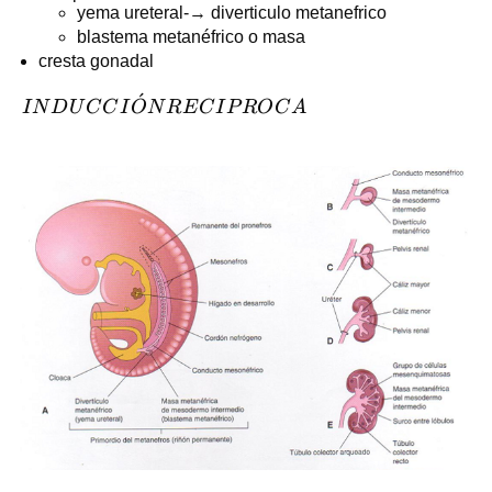
yema ureteral-→ diverticulo metanefrico
blastema metanéfrico o masa
cresta gonadal
ˊ
INDUCCIÓN
I
N
D
U
C
C
I
O
N
R
E
C
I
P
R
O
C
A
RECIPROCA