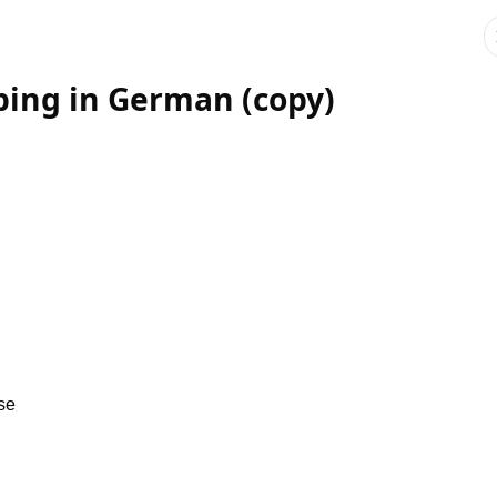
ing in German (copy)
se