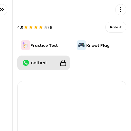
4.0
Rate it
(
1
)
Practice Test
Knowt Play
Call Kai