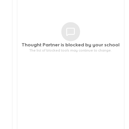
Thought Partner is blocked by your
school
The list of blocked tools may continue to change.