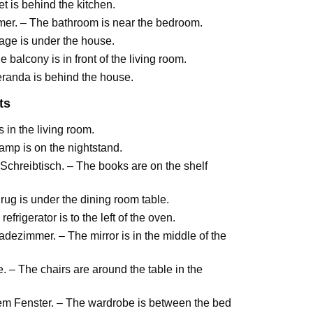
let is behind the kitchen.
er. – The bathroom is near the bedroom.
age is under the house.
alcony is in front of the living room.
eranda is behind the house.
ts
 in the living room.
amp is on the nightstand.
chreibtisch. – The books are on the shelf
rug is under the dining room table.
frigerator is to the left of the oven.
adezimmer. – The mirror is in the middle of the
. – The chairs are around the table in the
em Fenster. – The wardrobe is between the bed