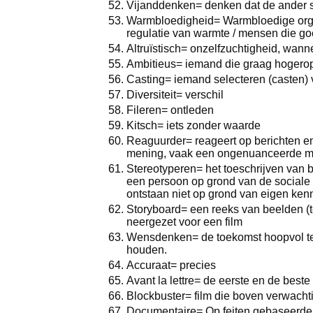
Vijanddenken= denken dat de ander sl
Warmbloedigheid= Warmbloedige orga
regulatie van warmte / mensen die 
Altruïstisch= onzelfzuchtigheid, wann
Ambitieus= iemand die graag hogero
Casting= iemand selecteren (casten) v
Diversiteit= verschil
Fileren= ontleden
Kitsch= iets zonder waarde
Reaguurder= reageert op berichten en
mening, vaak een ongenuanceerde 
Stereotyperen= het toeschrijven van
een persoon op grond van de sociale
ontstaan niet op grond van eigen kenn
Storyboard= een reeks van beelden (t
neergezet voor een film
Wensdenken= de toekomst hoopvol te
houden.
Accuraat= precies
Avant la lettre= de eerste en de best
Blockbuster= film die boven verwacht
Documentaire= Op feiten gebaseerde 