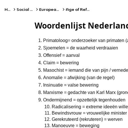
Home
Social Studies
European History
Age of Reformation
Woordenlijst Nederlan
Primatoloog= onderzoeker van primaten (
Sjoemelen = de waarheid verdraaien
Offensief = aanval
Claim = bewering
Masochist = iemand die van pijn / verneder
Anomalie = afwijking (van de regel)
Insinuatie = valse bewering
Marxisme = gedachte van Karl Marx (gro
Ondermijnend = opzettelijk tegenhouden
Radicalisering = extreme ideeën will
Bewindsvrouw = vrouwelijke minister
Gerekruteerd (rekruteren) = werven
Manoeuvre = beweging