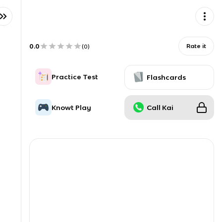
0.0
Rate it
(
0
)
Practice Test
Flashcards
Knowt Play
Call Kai