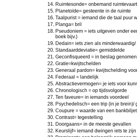
Ruimtesonde= onbemand ruimtevaart
Planetoïde= gesteente in de ruimte
Taalpurist = iemand die de taal puur 
Planga= bril
Pseudoniem = iets uitgeven onder e
boek bijv.)
Dedain= iets zien als minderwaardig/
Standaarddeviatie= gemiddelde
Geconfisqueerd = in beslag genomen
Gratie=kwijtschelden
Generaal pardon= kwijtschelding voo
Federaal = landelijk
Abstractievermogen= je iets voor kun
Chronologisch = op tijdsvolgorde
Ten faveure= in iemands voordeel
Psychedelisch= een trip (in je brein)
Coupure = waarde van een bankbiljet
Contrast= tegestelling
Doorgaans= in de meeste gevallen
Keurslijf= iemand dwingen iets te zijn