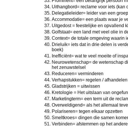
Prominent= een belangrijk persoon m
Uithangbord= reclame voor iets (kan 
Delegatieleider= leider van een groep
Accommodatie= een plaats waar je ver
Uitgedost = feestelijke en opvallend 
Golfstaat= een land met veel olie in 
Context= de totale omgeving waarin iet
Drieluik= iets dat in drie delen is ver
boek)
Inefficiënt= wat te veel moeite of ins
Neurowetenschap= de wetenschap die
het zenuwstelsel
Reduceren= verminderen
Verhapstukken= regelen / afhandelen
Gladstrijken = uitwissen
Kretologie = Het uitslaan van ongefun
Marketingterm= een term uit de recl
Overweldigend= als het allemaal teve
Polariseren= tegen elkaar opzetten
Smeltkroes= dingen die samen komen
Verbinden= afstemmen op het andere