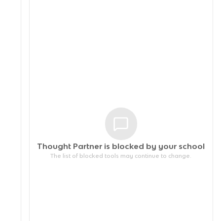
Thought Partner is blocked by your
school
The list of blocked tools may continue to change.