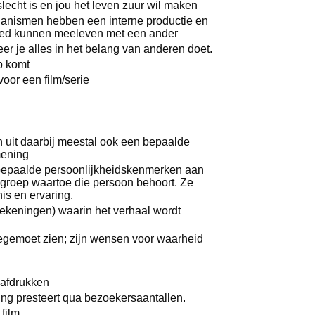
echt is en jou het leven zuur wil maken
nismen hebben een interne productie en
goed kunnen meeleven met een ander
eer je alles in het belang van anderen doet.
p komt
oor een film/serie
 uit daarbij meestal ook een bepaalde
mening
 bepaalde persoonlijkheidskenmerken aan
 groep waartoe die persoon behoort. Ze
is en ervaring.
ekeningen) waarin het verhaal wordt
gemoet zien; zijn wensen voor waarheid
e afdrukken
ing presteert qua bezoekersaantallen.
film