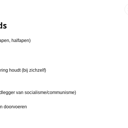
ds
apen, halfapen)
ing houdt (bij zichzelf)
ndlegger van socialisme/communisme)
en doorvoeren