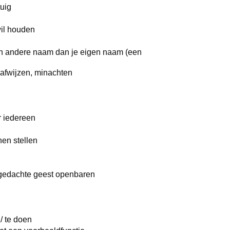
uig
wil houden
en andere naam dan je eigen naam (een
 afwijzen, minachten
r iedereen
nen stellen
/ gedachte geest openbaren
 / te doen