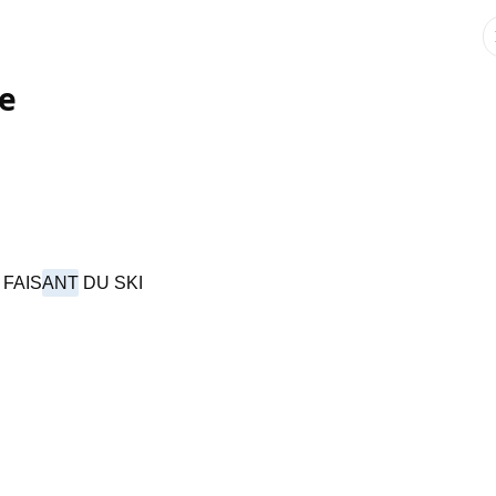
le
FAIS
ANT
DU SKI