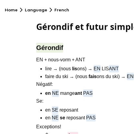
Home
Language
French
Gérondif et futur simp
Gérondif
EN + nous-vorm + ANT
lire → (nous
lis
ons) →
EN
LIS
ANT
faire du ski → (nous
fais
ons du ski) →
EN
Négatif:
en
NE
mange
ant
PAS
Se:
en
SE
reposant
en
NE
se
reposant
PAS
Exceptions!