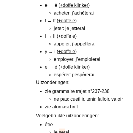
e → è (
+doffe klinker
)
acheter: j’ach
è
terai
t → tt (
+doffe e
)
jeter: je je
tt
erai
l → ll (
+doffe e
)
appeler: j’appe
ll
erai
y → i (
+doffe e
)
employer: j’emplo
i
erai
é → è (
+doffe klinker
)
espérer: j’esp
è
rerai
Uitzonderingen:
zie grammaire trajet n°237-238
ne pas: cueillir, tenir, falloir, valoir
zie atomaschrift
Veelgebruikte uitzonderingen:
être
je
ser
ai