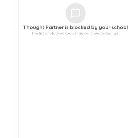
Thought Partner is blocked by your
school
The list of blocked tools may continue to change.