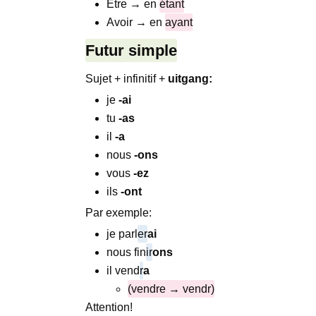
Être → en
étant
Avoir → en
ayant
Futur simple
Sujet + infinitif +
uitgang:
je
-ai
tu
-as
il
-a
nous
-ons
vous
-ez
ils
-ont
Par exemple:
je parl
er
ai
nous fin
ir
ons
il vend
r
a
(vendre → vendr)
Attention!