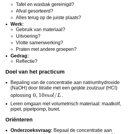
Tafel en wasbak gereinigd?
Afval gesorteerd?
Alles terug op de juiste plaats?
Werk:
Gebruik van materiaal?
Uitvoering?
Vlotte samenwerking?
Praten met andere groepen?
Gedrag:
Reflectie?
Doel van het practicum
Bepaling van de concentratie aan natriumhydroxide
(NaOH) door titratie met een geijkte zoutzuur (HCl)
0,10
0
,
10
/
oplossing
m
o
l
L
.
mol/L
Leren omgaan met volumetrisch materiaal: maatkolf,
pipet, pipetpomp, buret.
Oriënteren
Onderzoeksvraag:
Bepaal de concentratie aan