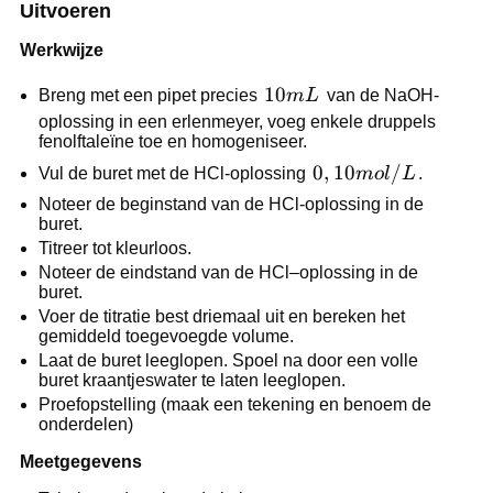
Uitvoeren
Werkwijze
10
10
Breng met een pipet precies
m
L
van de NaOH-
mL
oplossing in een erlenmeyer, voeg enkele druppels
fenolftaleïne toe en homogeniseer.
0,10
0
,
10
/
Vul de buret met de HCl-oplossing
m
o
l
L
.
mol/L
Noteer de beginstand van de HCl-oplossing in de
buret.
Titreer tot kleurloos.
Noteer de eindstand van de HCl–oplossing in de
buret.
Voer de titratie best driemaal uit en bereken het
gemiddeld toegevoegde volume.
Laat de buret leeglopen. Spoel na door een volle
buret kraantjeswater te laten leeglopen.
Proefopstelling (maak een tekening en benoem de
onderdelen)
Meetgegevens