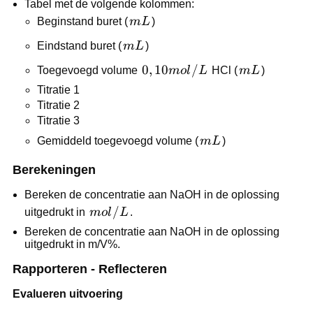
Tabel met de volgende kolommen:
mL
Beginstand buret (
m
L
)
mL
Eindstand buret (
m
L
)
0,10
0
,
10
/
mL
Toegevoegd volume
m
o
l
L
HCl (
m
L
)
mol/L
Titratie 1
Titratie 2
Titratie 3
mL
Gemiddeld toegevoegd volume (
m
L
)
Berekeningen
Bereken de concentratie aan NaOH in de oplossing
mol/L
/
uitgedrukt in
m
o
l
L
.
Bereken de concentratie aan NaOH in de oplossing
uitgedrukt in m/V%.
Rapporteren - Reflecteren
Evalueren uitvoering