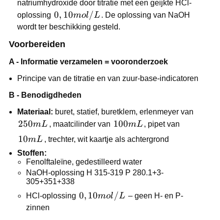
natriumhydroxide door titratie met een geijkte HCl-
0,10
0
,
10
/
oplossing
m
o
l
L
. De oplossing van NaOH
mol/L
wordt ter beschikking gesteld.
Voorbereiden
A - Informatie verzamelen = vooronderzoek
Principe van de titratie en van zuur-base-indicatoren
B - Benodigdheden
Materiaal:
buret, statief, buretklem, erlenmeyer van
250
250
100
100
m
L
, maatcilinder van
m
L
, pipet van
mL
mL
10
10
m
L
, trechter, wit kaartje als achtergrond
mL
Stoffen:
Fenolftaleïne, gedestilleerd water
NaOH-oplossing H 315-319 P 280.1+3-
305+351+338
0,10
0
,
10
/
HCl-oplossing
m
o
l
L
– geen H- en P-
mol/L
zinnen