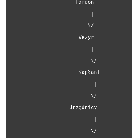
                     Faraon 

                          |

                         \/

                      Wezyr

                          |

                          \/

                      Kapłani

                           |

                          \/

                   Urzędnicy 

                           |

                          \/
