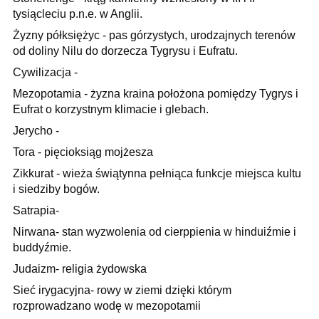
tysiącleciu p.n.e. w Anglii.
Żyzny półksiężyc - pas górzystych, urodzajnych terenów
od doliny Nilu do dorzecza Tygrysu i Eufratu.
Cywilizacja -
Mezopotamia - żyzna kraina położona pomiędzy Tygrys i
Eufrat o korzystnym klimacie i glebach.
Jerycho -
Tora - pięcioksiąg mojżesza
Zikkurat - wieża świątynna pełniąca funkcje miejsca kultu
i siedziby bogów.
Satrapia-
Nirwana- stan wyzwolenia od cierppienia w hinduiźmie i
buddyźmie.
Judaizm- religia żydowska
Sieć irygacyjna- rowy w ziemi dzięki którym
rozprowadzano wodę w mezopotamii