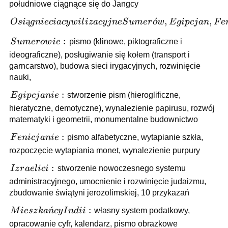
południowe ciągnące się do Jangcy
Osiągniecia
ą
ˊ
,
,
O
s
i
g
ni
ec
ia
cy
w
i
l
i
z
a
cy
j
n
e
S
u
m
er
o
w
E
g
i
p
c
j
an
F
e
cywilizacyjne
Sumerowie:
:
S
u
m
er
o
w
i
e
pismo (klinowe, piktograficzne i
Sumerów,
ideograficzne), posługiwanie się kołem (transport i
Egipcjan,
garncarstwo), budowa sieci irygacyjnych, rozwinięcie
Fenicjan,
nauki,
Izraelitów
oraz
Egipcjanie:
:
E
g
i
p
c
j
ani
e
stworzenie pism (hieroglificzne,
mieszkańców
hieratyczne, demotyczne), wynalezienie papirusu, rozwój
Indii i Chin:
matematyki i geometrii, monumentalne budownictwo
Fenicjanie:
:
F
e
ni
c
j
ani
e
pismo alfabetyczne, wytapianie szkła,
rozpoczęcie wytapiania monet, wynalezienie purpury
Izraelici:
:
I
z
r
a
e
l
i
c
i
stworzenie nowoczesnego systemu
administracyjnego, umocnienie i rozwinięcie judaizmu,
zbudowanie świątyni jerozolimskiej, 10 przykazań
Mieszkańcy
ˊ
:
M
i
esz
k
a
n
cy
I
n
d
ii
własny system podatkowy,
Indii:
opracowanie cyfr, kalendarz, pismo obrazkowe