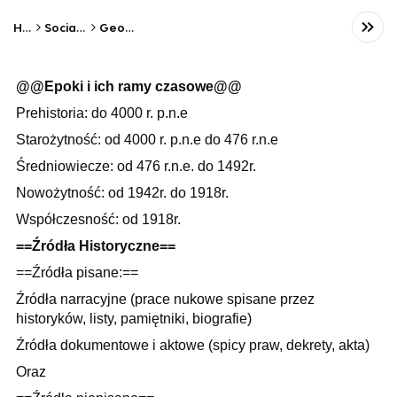
Home
Social Studies
Geography
@@Epoki i ich ramy czasowe@@
Prehistoria: do 4000 r. p.n.e
Starożytność: od 4000 r. p.n.e do 476 r.n.e
Średniowiecze: od 476 r.n.e. do 1492r.
Nowożytność: od 1942r. do 1918r.
Współczesność: od 1918r.
==Źródła Historyczne==
==Źródła pisane:==
Źródła narracyjne (prace nukowe spisane przez
historyków, listy, pamiętniki, biografie)
Źródła dokumentowe i aktowe (spicy praw, dekrety, akta)
Oraz