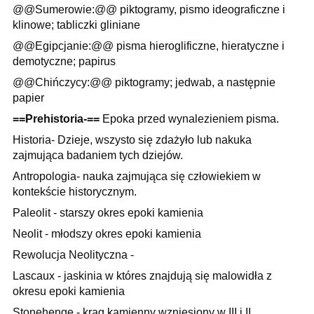
@@Sumerowie:@@ piktogramy, pismo ideograficzne i
klinowe; tabliczki gliniane
@@Egipcjanie:@@ pisma hieroglificzne, hieratyczne i
demotyczne; papirus
@@Chińczycy:@@ piktogramy; jedwab, a następnie
papier
==Prehistoria-==
Epoka przed wynalezieniem pisma.
Historia- Dzieje, wszysto się zdażyło lub nakuka
zajmująca badaniem tych dziejów.
Antropologia- nauka zajmująca się człowiekiem w
kontekście historycznym.
Paleolit - starszy okres epoki kamienia
Neolit - młodszy okres epoki kamienia
Rewolucja Neolityczna -
Lascaux - jaskinia w któres znajdują się malowidła z
okresu epoki kamienia
Stonehenge - krąg kamienny wzniesiony w III i II