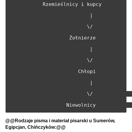
           Rzemieślnicy i kupcy

                           |

                          \/

                    Żołnierze 

                           |

                          \/

                       Chłopi

                           |

                          \/              
@@Rodzaje pisma i materiał pisarski u Sumerów,
Egipcjan, Chińczyków:@@