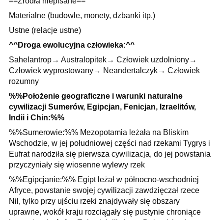
==Źródła niepisane==
Materialne (budowle, monety, dzbanki itp.)
Ustne (relacje ustne)
^^Droga ewolucyjna człowieka:^^
Sahelantrop→ Australopitek→ Człowiek uzdolniony→
Człowiek wyprostowany→ Neandertalczyk→ Człowiek
rozumny
%%Położenie geograficzne i warunki naturalne
cywilizacji Sumerów, Egipcjan, Fenicjan, Izraelitów,
Indii i Chin:%%
%%Sumerowie:%% Mezopotamia leżała na Bliskim
Wschodzie, w jej południowej części nad rzekami Tygrys i
Eufrat narodziła się pierwsza cywilizacja, do jej powstania
przyczyniały się wiosenne wylewy rzek
%%Egipcjanie:%% Egipt leżał w północno-wschodniej
Afryce, powstanie swojej cywilizacji zawdzięczał rzece
Nil, tylko przy ujściu rzeki znajdywały się obszary
uprawne, wokół kraju rozciągały się pustynie chroniące