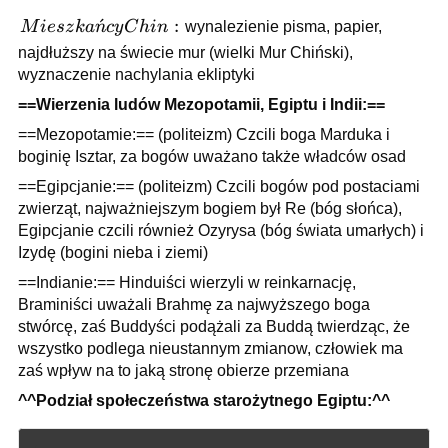
Mieszkańcy
ˊ
:
M
i
esz
k
a
n
cy
C
hin
wynalezienie pisma, papier,
Chin:
najdłuższy na świecie mur (wielki Mur Chiński),
wyznaczenie nachylania ekliptyki
==Wierzenia ludów Mezopotamii, Egiptu i Indii:==
==Mezopotamie:== (politeizm) Czcili boga Marduka i
boginię Isztar, za bogów uważano także władców osad
==Egipcjanie:== (politeizm) Czcili bogów pod postaciami
zwierząt, najważniejszym bogiem był Re (bóg słońca),
Egipcjanie czcili również Ozyrysa (bóg świata umarłych) i
Izydę (bogini nieba i ziemi)
==Indianie:== Hinduiści wierzyli w reinkarnację,
Braminiści uważali Brahmę za najwyższego boga
stwórcę, zaś Buddyści podążali za Buddą twierdząc, że
wszystko podlega nieustannym zmianow, człowiek ma
zaś wpływ na to jaką stronę obierze przemiana
^^Podział społeczeństwa starożytnego Egiptu:^^