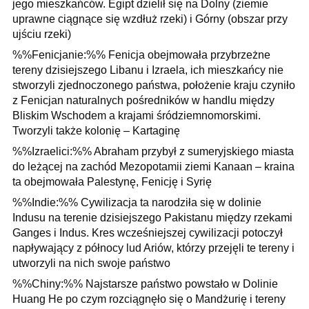
jego mieszkańców. Egipt dzielił się na Dolny (ziemie
uprawne ciągnące się wzdłuż rzeki) i Górny (obszar przy
ujściu rzeki)
%%Fenicjanie:%% Fenicja obejmowała przybrzeżne
tereny dzisiejszego Libanu i Izraela, ich mieszkańcy nie
stworzyli zjednoczonego państwa, położenie kraju czyniło
z Fenicjan naturalnych pośredników w handlu między
Bliskim Wschodem a krajami śródziemnomorskimi.
Tworzyli także kolonię – Kartaginę
%%Izraelici:%% Abraham przybył z sumeryjskiego miasta
do leżącej na zachód Mezopotamii ziemi Kanaan – kraina
ta obejmowała Palestynę, Fenicję i Syrię
%%Indie:%% Cywilizacja ta narodziła się w dolinie
Indusu na terenie dzisiejszego Pakistanu między rzekami
Ganges i Indus. Kres wcześniejszej cywilizacji potoczył
napływający z północy lud Ariów, którzy przejęli te tereny i
utworzyli na nich swoje państwo
%%Chiny:%% Najstarsze państwo powstało w Dolinie
Huang He po czym rozciągnęło się o Mandżurię i tereny