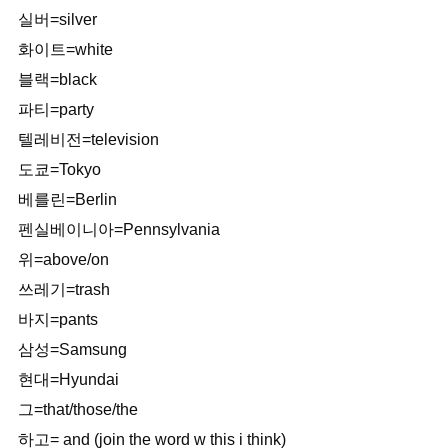
실버=silver
화이트=white
블랙=black
파티=party
텔레비전=television
도쿄=Tokyo
베를린=Berlin
펜실베이니아=Pennsylvania
위=above/on
쓰레기=trash
바지=pants
삼성=Samsung
현대=Hyundai
그=that/those/the
하고= and (join the word w this i think)