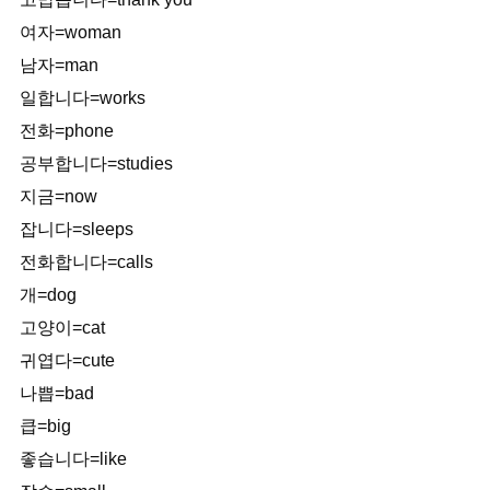
여자=woman
남자=man
일합니다=works
전화=phone
공부합니다=studies
지금=now
잡니다=sleeps
전화합니다=calls
개=dog
고양이=cat
귀엽다=cute
나쁩=bad
큽=big
좋습니다=like