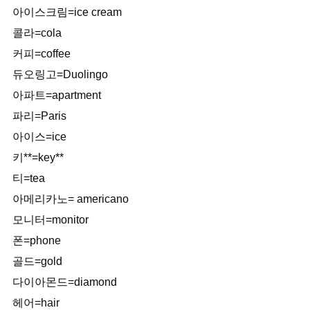
아이스크림=ice cream
콜라=cola
커피=coffee
듀오링고=Duolingo
아파트=apartment
파리=Paris
아이스=ice
키**=key**
티=tea
아메리카노= americano
모니터=monitor
폰=phone
골드=gold
다이아몬드=diamond
헤어=hair