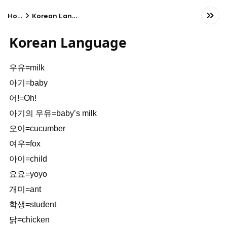
Home
Korean Language
Korean Language
우유=milk
아기=baby
어!=Oh!
아기의 우유=baby’s milk
오이=cucumber
여우=fox
아이=child
요요=yoyo
개미=ant
학생=student
닭=chicken