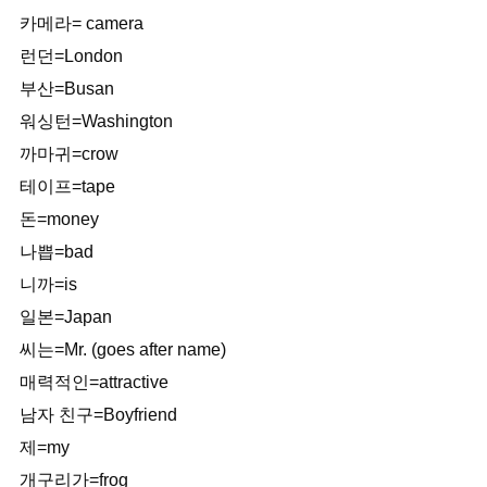
카메라= camera
런던=London
부산=Busan
워싱턴=Washington
까마귀=crow
테이프=tape
돈=money
나쁩=bad
니까=is
일본=Japan
씨는=Mr. (goes after name)
매력적인=attractive
남자 친구=Boyfriend
제=my
개구리가=frog