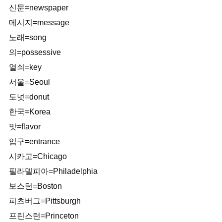
신문=newspaper
메시지=message
노래=song
의=possessive
열쇠=key
서울=Seoul
도넛=donut
한국=Korea
맛=flavor
입구=entrance
시카고=Chicago
필라델피아=Philadelphia
보스턴=Boston
피츠버그=Pittsburgh
프린스턴=Princeton