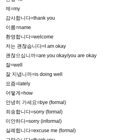
제=my
감사합니다=thank you
이름=name
환영합니다=welcome
저는 괜찮습니다=I am okay
괜찮으십니까=are you okay/you are okay
잘=well
잘 지냅니까=is doing well
요즘=lately
어떻게=how
안녕히 가세요=bye (formal)
죄송합니다=sorry (formal)
미안하다=sorry (informal)
실례합니다=excuse me (formal)
고맙습니다=thank you