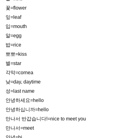
꽃=flower
잎=leaf
입=mouth
알=egg
밥=rice
뽀뽀=kiss
별=star
각막=cornea
낮=day, daytime
성=last name
안녕하세요=hello
안녕하십니까=hello
만나서 반갑습니다!=nice to meet you
만나서=meet
안녕=hi