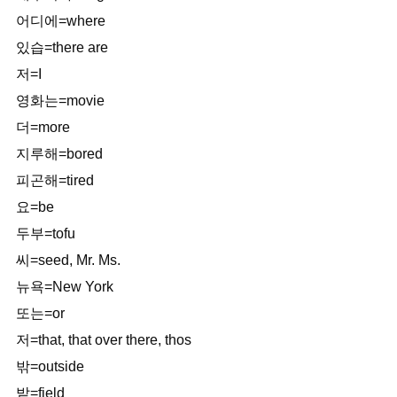
어디에=where
있습=there are
저=I
영화는=movie
더=more
지루해=bored
피곤해=tired
요=be
두부=tofu
씨=seed, Mr. Ms.
뉴욕=New York
또는=or
저=that, that over there, thos
밖=outside
밭=field