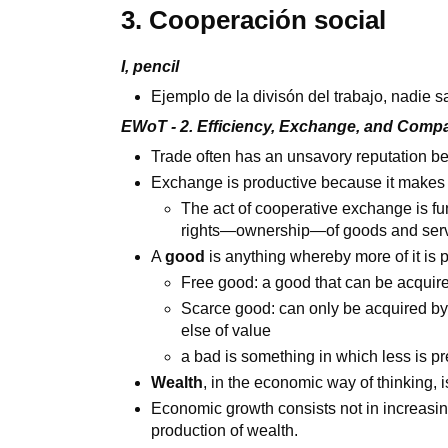
3. Cooperación social
I, pencil
Ejemplo de la divisón del trabajo, nadie s
EWoT - 2. Efficiency, Exchange, and Comp
Trade often has an unsavory reputation b
Exchange is productive because it makes 
The act of cooperative exchange is f
rights—ownership—of goods and serv
A
good
is anything whereby more of it is p
Free good: a good that can be acquire
Scarce good: can only be acquired by
else of value
a bad is something in which less is pr
Wealth
, in the economic way of thinking, 
Economic growth consists not in increasing
production of wealth.