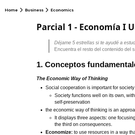
Home
Business
Economics
Parcial 1 - Economía I 
Déjame 5 estrellas si te ayudé a estudi
Encuentra el resto del contenido del
1. Conceptos fundamental
The Economic Way of Thinking
Social cooperation is important for society
Society functions well on its own, wi
self-preservation
the economic way of thinking is an appro
It displays three aspects: one focusi
the third on
consequences
.
Economize:
to use resources in a way tha