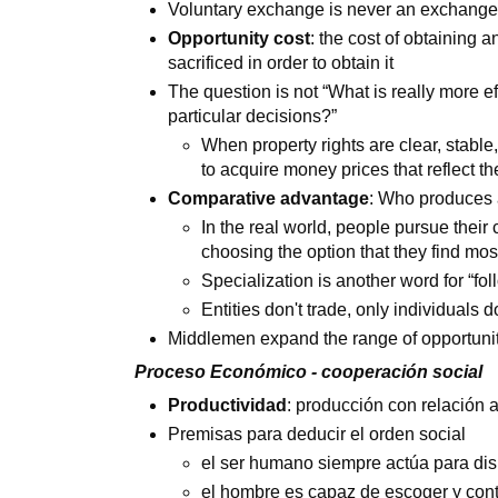
Voluntary exchange is never an exchange 
Opportunity cost
: the cost of obtaining 
sacrificed in order to obtain it
The question is not “What is really more ef
particular decisions?”
When property rights are clear, stabl
to acquire money prices that reflect the
Comparative advantage
: Who produces a
In the real world, people pursue thei
choosing the option that they find most
Specialization is another word for “f
Entities don't trade, only individuals d
Middlemen expand the range of opportuniti
Proceso Económico - cooperación social
Productividad
: producción con relación a
Premisas para deducir el orden social
el ser humano siempre actúa para dis
el hombre es capaz de escoger y con