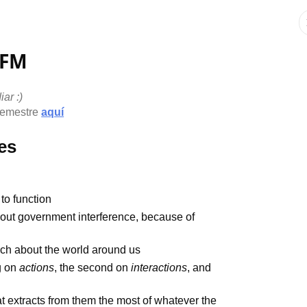
UFM
ar :)
 semestre
aquí
es
 to function
thout government interference, because of
ach about the world around us
ng on
actions
, the second on
interactions
, and
t extracts from them the most of whatever the