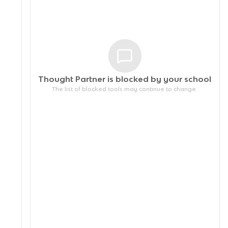
Thought Partner is blocked by your
school
The list of blocked tools may continue to change.