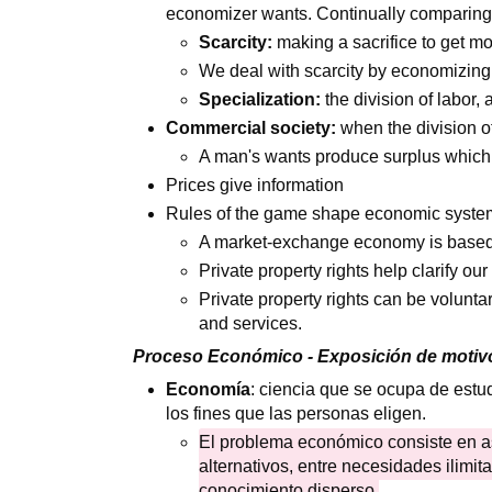
economizer wants. Continually comparing 
Scarcity:
making a sacrifice to get mo
We deal with scarcity by economizing
Specialization:
the division of labor,
Commercial society:
when the division o
A man's wants produce surplus which
Prices give information
Rules of the game shape economic systems
A market-exchange economy is base
Private property rights help clarify ou
Private property rights can be voluntar
and services.
Proceso Económico - Exposición de motiv
Economía
: ciencia que se ocupa de estu
los fines que las personas eligen.
El problema económico consiste en a
alternativos, entre necesidades ilimit
conocimiento disperso.