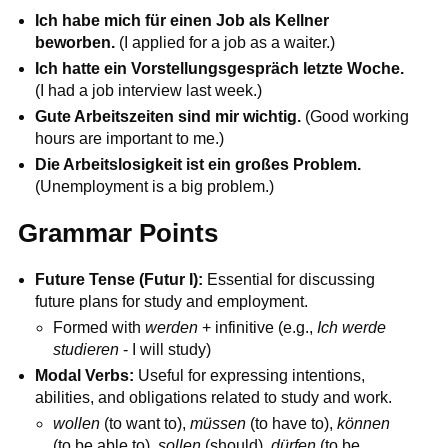
Ich habe mich für einen Job als Kellner
beworben.
(I applied for a job as a waiter.)
Ich hatte ein Vorstellungsgespräch letzte Woche.
(I had a job interview last week.)
Gute Arbeitszeiten sind mir wichtig.
(Good working
hours are important to me.)
Die Arbeitslosigkeit ist ein großes Problem.
(Unemployment is a big problem.)
Grammar Points
Future Tense (Futur I):
Essential for discussing
future plans for study and employment.
Formed with
werden
+ infinitive (e.g.,
Ich werde
studieren
- I will study)
Modal Verbs:
Useful for expressing intentions,
abilities, and obligations related to study and work.
wollen
(to want to),
müssen
(to have to),
können
(to be able to),
sollen
(should),
dürfen
(to be