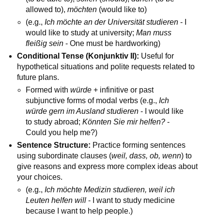
allowed to),
möchten
(would like to)
(e.g.,
Ich möchte an der Universität studieren
- I
would like to study at university;
Man muss
fleißig sein
- One must be hardworking)
Conditional Tense (Konjunktiv II):
Useful for
hypothetical situations and polite requests related to
future plans.
Formed with
würde
+ infinitive or past
subjunctive forms of modal verbs (e.g.,
Ich
würde gern im Ausland studieren
- I would like
to study abroad;
Könnten Sie mir helfen?
-
Could you help me?)
Sentence Structure:
Practice forming sentences
using subordinate clauses (
weil, dass, ob, wenn
) to
give reasons and express more complex ideas about
your choices.
(e.g.,
Ich möchte Medizin studieren, weil ich
Leuten helfen will
- I want to study medicine
because I want to help people.)