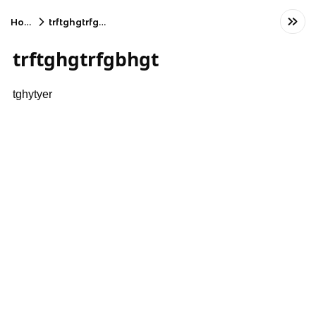
Home
trftghgtrfgbhgt
trftghgtrfgbhgt
tghytyer