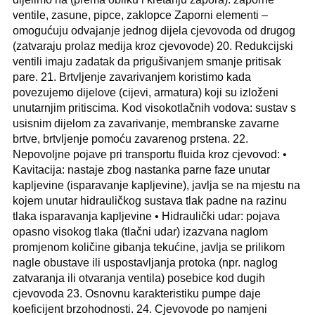
ventile, zasune, pipce, zaklopce Zaporni elementi –
omogućuju odvajanje jednog dijela cjevovoda od drugog
(zatvaraju prolaz medija kroz cjevovode) 20. Redukcijski
ventili imaju zadatak da prigušivanjem smanje pritisak
pare. 21. Brtvljenje zavarivanjem koristimo kada
povezujemo dijelove (cijevi, armatura) koji su izloženi
unutarnjim pritiscima. Kod visokotlačnih vodova: sustav s
usisnim dijelom za zavarivanje, membranske zavarne
brtve, brtvljenje pomoću zavarenog prstena. 22.
Nepovoljne pojave pri transportu fluida kroz cjevovod: •
Kavitacija: nastaje zbog nastanka parne faze unutar
kapljevine (isparavanje kapljevine), javlja se na mjestu na
kojem unutar hidrauličkog sustava tlak padne na razinu
tlaka isparavanja kapljevine • Hidraulički udar: pojava
opasno visokog tlaka (tlačni udar) izazvana naglom
promjenom količine gibanja tekućine, javlja se prilikom
nagle obustave ili uspostavljanja protoka (npr. naglog
zatvaranja ili otvaranja ventila) posebice kod dugih
cjevovoda 23. Osnovnu karakteristiku pumpe daje
koeficijent brzohodnosti. 24. Cjevovode po namjeni