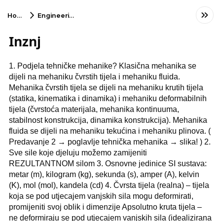
Home
Engineering
Inznj
1. Podjela tehničke mehanike? Klasična mehanika se
dijeli na mehaniku čvrstih tijela i mehaniku fluida.
Mehanika čvrstih tijela se dijeli na mehaniku krutih tijela
(statika, kinematika i dinamika) i mehaniku deformabilnih
tijela (čvrstoća materijala, mehanika kontinuuma,
stabilnost konstrukcija, dinamika konstrukcija). Mehanika
fluida se dijeli na mehaniku tekućina i mehaniku plinova. (
Predavanje 2 → poglavlje tehnička mehanika → slika! ) 2.
Sve sile koje djeluju možemo zamijeniti
REZULTANTNOM silom 3. Osnovne jedinice SI sustava:
metar (m), kilogram (kg), sekunda (s), amper (A), kelvin
(K), mol (mol), kandela (cd) 4. Čvrsta tijela (realna) – tijela
koja se pod utjecajem vanjskih sila mogu deformirati,
promijeniti svoj oblik i dimenzije Apsolutno kruta tijela –
ne deformiraju se pod utjecajem vanjskih sila (idealizirana