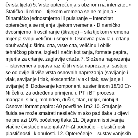
čvrsta tijela) 5. Vrste opterećenja s obzirom na intenzitet: •
Statičko ili mirno – tijekom vremena se ne mijenja •
Dinamičko jednosmjerno ili pulsiranje – intenzitet
opterećenja se mijenja tijekom vremena • Dinamičko
dvosmjerno ili osciliranje (titranje) – sila tijekom vremena
mijenja svoju veličinu i smjer 6. Osnovna pravila u crtanju
obuhvaćaju: širinu crta, vrste crta, veličinu i oblik
tehničkog pisma, izgled i način kotiranja, formate papira,
mjerila za crtanje, zaglavlje crteža 7. Složena naprezanja
– istovremena pojava različitih vrsta naprezanja, sastoje
se od dvije ili više vrsta osnovnih naprezanja (savijanje i
vlak, savijanje i tlak, ekscentrični vlak i tlak, savijanje i
uvijanje) 8. Dodavanje komponenti austenitnom 18/10 Cr-
Ni čeliku za određenu primjenu u PT i BT procesu:
mangan, silicij, molibden, dušik, titan, ugljik, niobij 9.
Osnovni format papira: A0 površine 1m2 10. Strujanje
fluida se može smatrati nestlačivim ako pad tlaka u cijevi
ne prelazi 10% početnog tlaka 11. Dijagram ispitivanja
vlačne čvrstoće materijala? F-∆l područje – elastičnosti,
plastičnosti i klonulosti. 12. Opterećenje – sustav vanjskih