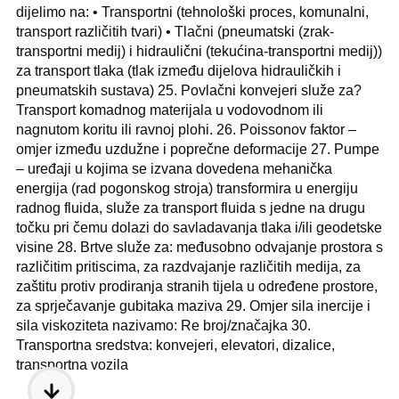
dijelimo na: • Transportni (tehnološki proces, komunalni,
transport različitih tvari) • Tlačni (pneumatski (zrak-
transportni medij) i hidraulični (tekućina-transportni medij))
za transport tlaka (tlak između dijelova hidrauličkih i
pneumatskih sustava) 25. Povlačni konvejeri služe za?
Transport komadnog materijala u vodovodnom ili
nagnutom koritu ili ravnoj plohi. 26. Poissonov faktor –
omjer između uzdužne i poprečne deformacije 27. Pumpe
– uređaji u kojima se izvana dovedena mehanička
energija (rad pogonskog stroja) transformira u energiju
radnog fluida, služe za transport fluida s jedne na drugu
točku pri čemu dolazi do savladavanja tlaka i/ili geodetske
visine 28. Brtve služe za: međusobno odvajanje prostora s
različitim pritiscima, za razdvajanje različitih medija, za
zaštitu protiv prodiranja stranih tijela u određene prostore,
za sprječavanje gubitaka maziva 29. Omjer sila inercije i
sila viskoziteta nazivamo: Re broj/značajka 30.
Transportna sredstva: konvejeri, elevatori, dizalice,
transportna vozila