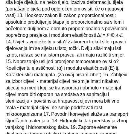
sila koje djeluju na neko tijelo, izaziva deformaciju tijela
(ponašanje tijela pod opterećenjem ovisiti će o njegovoj
vrsti) 13. Hookeov zakon ili zakon proporcionalnosti:
apsolutno produljenje štapa je proporcionalno sa silom i
početnom duljinom a obrnuto proporcionalno s površinom
poprečnog presjeka i modulom elastičnosti ∆𝑙 = 𝐹∙𝑙0 𝐴∙𝐸
14. Uvjet ravnoteže triju sila? Zatvoreni trokut sile i pravci
djelovanja im se sijeku u istoj točki. Dviju sila-imaju isti
iznos, nalaze se na istom pravcu, ali imaju različiti smjer.
15. Naprezanje uslijed promjene temperature ovisi o?
Koeficijentu elastičnosti (α) i modulu elastičnosti (E) tj.
Karakteristici materijala. (za ovaj nisam ziher) 16. Zahtjevi
za izbor cijevi: • materijal cijevi ne smije imati nikakav
utjecaj na medij koji se transportira i obrnuto • materijal
cijevi mora biti otporan na sredstva za sanitaciju i
sterilizaciju • površinska hrapavost cijevi mora biti vrlo
mala • materijal cijevi ne smije podržavati rast
mikroorganizama 17. Povodni konvejeri služe za transport
šljunčanih materijala. 18. Hidraulički tlak predstavlja zbroj
vanjskog i hidrostatskog tlaka. 19. Zaporne elemente
dijelimo na (prema obliku i kretanju zapora): zaporne