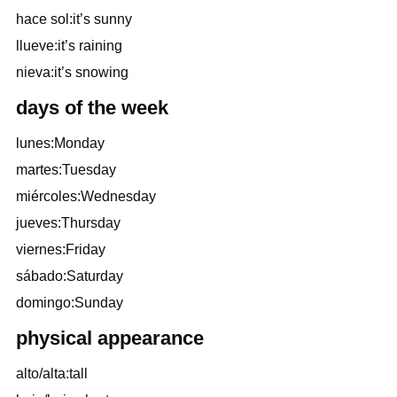
hace sol:it’s sunny
llueve:it’s raining
nieva:it’s snowing
days of the week
lunes:Monday
martes:Tuesday
miércoles:Wednesday
jueves:Thursday
viernes:Friday
sábado:Saturday
domingo:Sunday
physical appearance
alto/alta:tall