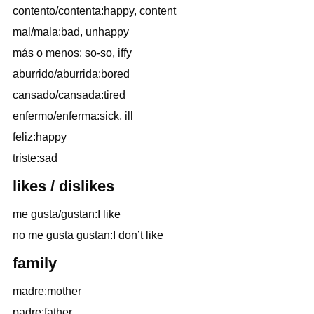
contento/contenta:happy, content
mal/mala:bad, unhappy
más o menos: so-so, iffy
aburrido/aburrida:bored
cansado/cansada:tired
enfermo/enferma:sick, ill
feliz:happy
triste:sad
likes / dislikes
me gusta/gustan:I like
no me gusta gustan:I don’t like
family
madre:mother
padre:father