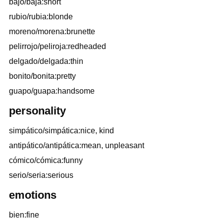
bajo/baja:short
rubio/rubia:blonde
moreno/morena:brunette
pelirrojo/peliroja:redheaded
delgado/delgada:thin
bonito/bonita:pretty
guapo/guapa:handsome
personality
simpático/simpática:nice, kind
antipático/antipática:mean, unpleasant
cómico/cómica:funny
serio/seria:serious
emotions
bien:fine