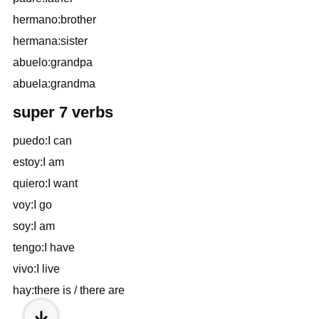
hermano:brother
hermana:sister
abuelo:grandpa
abuela:grandma
super 7 verbs
puedo:I can
estoy:I am
quiero:I want
voy:I go
soy:I am
tengo:I have
vivo:I live
hay:there is / there are