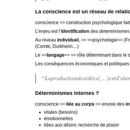
La conscience est un réseau de relati
conscience => construction psychologique fait
L’enjeu est l’
identification
des determinismes p
Au niveau
individuel
, => ==psychologie== (F
(Comte, Durkheim…)
Le ==
langage
== => rôle déterminant dans le
Les conséquences économiques et politiques :
“La
“
ˊ
(
…
)
’
L
a
p
r
o
d
u
c
t
i
o
n
d
es
i
d
e
es
es
t
d
ab
o
production
des idées
Déterminismes internes ?
(…) est
conscience =>
liée au corps
=> envoie des
i
d’abord et
intimement
vitales (besoins)
liée à
émotionnelles
l’activité
liées aux désirs: recherche de plaisir