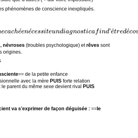
 les phénomènes de conscience inexpliqués.
ˊ
ˊ
’
^
ˊ
n
ec
a
c
h
e
e
n
e
cess
i
t
e
u
n
d
ia
g
n
os
t
i
c
a
f
in
d
e
t
r
e
d
e
co
, névroses
(troubles psychologique) et
rêves
sont
s origines.
s
sciente
== de la petite enfance
usionnelle avec la mère
PUIS
forte relation
t
le parent du même sexe devient rival
PUIS
cient va s’exprimer de façon déguisée :
==
le