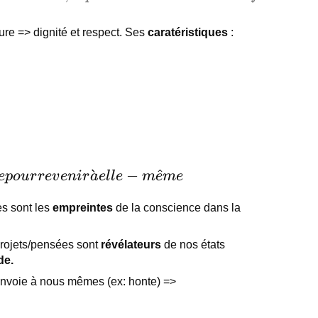
re => dignité et respect. Ses
caratéristiques
:
ˋ
−
^
e
p
o
u
r
r
e
v
e
ni
r
a
e
l
l
e
m
e
m
e
s sont les
empreintes
de la conscience dans la
rojets/pensées sont
révélateurs
de nos états
de.
renvoie à nous mêmes (ex: honte) =>