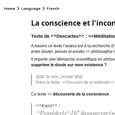
Home
Language
French
La conscience et l'inco
Texte de ^^Descartes^^ : ==Méditati
A travers ce texte l’auteur est à la recherche 
entre douter, penser et exister => philosophie
Il importe une démarche scientifique en philo
supprime le doute sur mon existence ?
@@“Je suis, j’existe”@@
Dans le texte, ==Discours de la méthode=
Ce texte =>
découverte de la conscience
^^Kant^^ :
“Posséder le
“
ˊ
“
”
ˊ
P
oss
e
d
er
l
e
J
E
d
an
ss
a
r
e
p
r
e
s