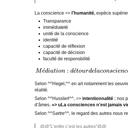
“JE” dans sa
représenatation,
La conscience =>
l’humanité,
espèce supérieu
ce pouvoir élève
Transparance
l’homme
immédiateté
unité de la conscience
infiniment au
identité
dessus de tous
capacité de réflexion
les êtres vivants
capacité de décision
sur Terre. Par
faculté de responsbilité
là, il est une
Médiation
ˊ
:
ˊ
M
e
d
ia
t
i
o
n
d
e
t
o
u
r
d
e
l
a
co
n
sc
i
e
n
c
personne.”
: détour
Selon ^^Hegel,^^ en art notamment les oeuvre
de la
réalité.
conscience
Selon ^^Husslerl^^, =>
intentionnalité :
nos p
pour
d’âmes.
=> uLa consciences n’est jamais vi
revenir à
Selon ^^Sartre^^, le regard des autres nous 
elle-même
@@“L’enfer c’est les autres”@@