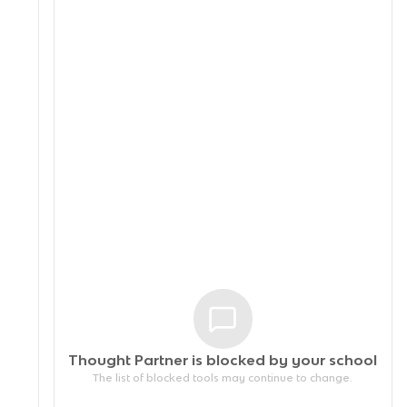
”
Thought Partner is blocked by your
school
The list of blocked tools may continue to change.