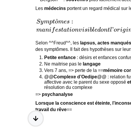
Les
médecins
portent un regard médical sur
Symptômes :
^
:
S
y
m
pt
o
m
es
manifestation
’
mani
f
es
t
a
t
i
o
n
v
i
s
ib
l
e
d
o
n
tl
or
i
g
i
visible dont
Selon ^^Freud^^, les
lapsus, actes manqués
l’origine
des symptômes. Il fait des hypothèses sur leur
cachée
Petite enfance
: désirs et enfances confu
nécessite un
Ne maitrise pas le
langage
diagnostic
Vers 7 ans, => perte de la ==
mémoire con
afin d’être
@@
Complexe d’Oedipe
@@ : relation f
découverte.
affective avec le parent du sexe opposé
e
résolution du complexe
=>
psychanalyse
Lorsque la conscience est éteinte, l’incons
travail du rêve
==