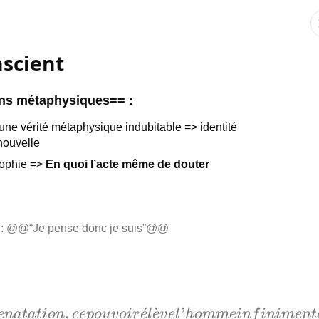
nscient
ons métaphysiques== :
d’une vérité métaphysique indubitable => identité
 nouvelle
sophie =>
En quoi l’acte même de douter
= : @@“Je pense donc je suis”@@
,
ˊ
ˋ
’
e
na
t
a
t
i
o
n
ce
p
o
uv
o
i
r
e
l
e
v
e
l
h
o
mm
e
in
f
inim
e
n
t