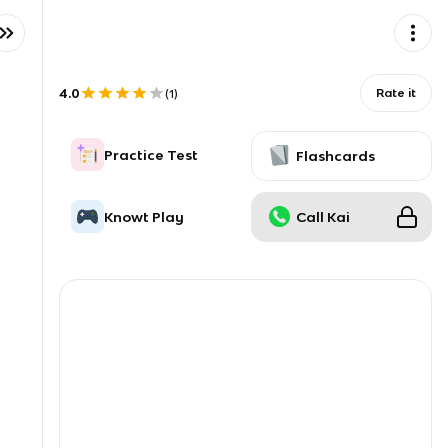
4.0
Rate it
(
1
)
Practice Test
Flashcards
Knowt Play
Call Kai