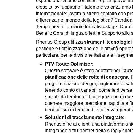
espansione! Siamo certificati Top Employer Ital
crescita: sviluppiamo il talento e valorizziam
internazionale: lavora a stretto contatto con pro
differenza nel mondo della logistica? Candidati
Tempo pieno, Tirocinio formativo/stage Durata
Benefit: Corsi di lingua offerti e Supporto allo
Rhenus Group utilizza
strumenti tecnologici 
gestione e l’ottimizzazione delle attività opera
particolare, per la divisione italiana e il seg
PTV Route Optimiser
:
Questo software è stato adottato per l’
auto
pianificazione delle rotte di consegna
. 
programmazione dei giri, migliorare la sat
tenendo conto di variabili come le diverse 
specificità territoriali. L’integrazione di
ottenere maggiore precisione, rapidità e fl
benefici sia in termini di efficienza operati
Soluzioni di tracciamento integrate
:
Rhenus offre ai clienti una piattaforma uni
integrando tutti i partner della supply chain