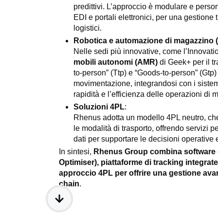
predittivi. L’approccio è modulare e person
EDI e portali elettronici, per una gestione tr
logistici
.
Robotica e automazione di magazzino 
Nelle sedi più innovative, come l’Innova
mobili autonomi (AMR)
di Geek+ per il tr
to-person” (Ttp) e “Goods-to-person” (Gtp) o
movimentazione, integrandosi con i sist
rapidità e l’efficienza delle operazioni di
Soluzioni 4PL
:
Rhenus adotta un modello 4PL neutro, che c
le modalità di trasporto, offrendo servizi p
dati per supportare le decisioni operative 
In sintesi,
Rhenus Group combina software di
Optimiser), piattaforme di tracking integrat
approccio 4PL per offrire una gestione avan
chain
.