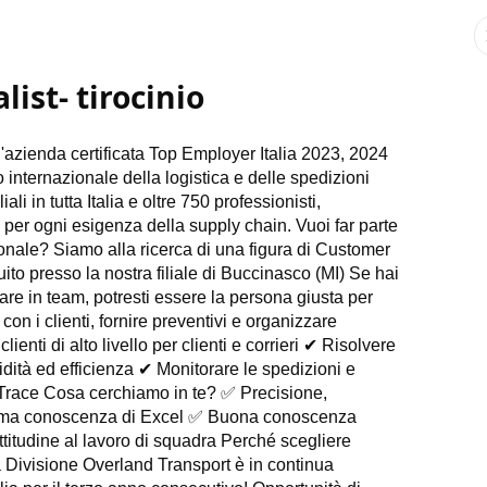
ist- tirocinio
'azienda certificata Top Employer Italia 2023, 2024
internazionale della logistica e delle spedizioni
i in tutta Italia e oltre 750 professionisti,
a per ogni esigenza della supply chain. Vuoi far parte
ionale? Siamo alla ricerca di una figura di Customer
buito presso la nostra filiale di Buccinasco (MI) Se hai
orare in team, potresti essere la persona giusta per
 con i clienti, fornire preventivi e organizzare
ienti di alto livello per clienti e corrieri
✔
Risolvere
dità ed efficienza
✔
Monitorare le spedizioni e
 Trace Cosa cerchiamo in te?
✅
Precisione,
ma conoscenza di Excel
✅
Buona conoscenza
attitudine al lavoro di squadra Perché scegliere
a Divisione Overland Transport è in continua