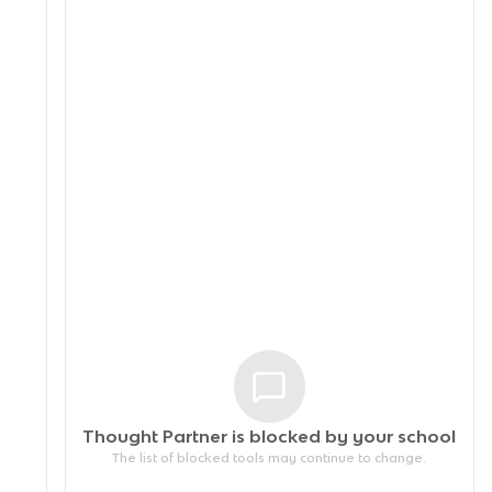
Thought Partner is blocked by your
school
The list of blocked tools may continue to change.