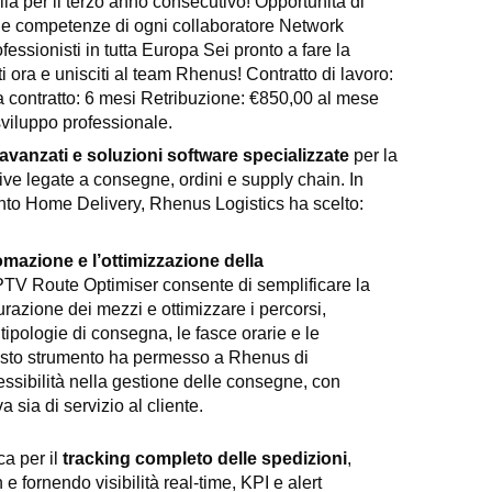
ia per il terzo anno consecutivo! Opportunità di
o le competenze di ogni collaboratore Network
fessionisti in tutta Europa Sei pronto a fare la
 ora e unisciti al team Rhenus! Contratto di lavoro:
 contratto: 6 mesi Retribuzione: €850,00 al mese
 sviluppo professionale.
avanzati e soluzioni software specializzate
per la
tive legate a consegne, ordini e supply chain. In
mento Home Delivery, Rhenus Logistics ha scelto:
mazione e l’ottimizzazione della
PTV Route Optimiser consente di semplificare la
urazione dei mezzi e ottimizzare i percorsi,
tipologie di consegna, le fasce orarie e le
 questo strumento ha permesso a Rhenus di
essibilità nella gestione delle consegne, con
va sia di servizio al cliente
.
ca per il
tracking completo delle spedizioni
,
 e fornendo visibilità real-time, KPI e alert