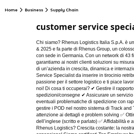
Home
Business
Supply Chain
customer service special
Chi siamo? Rhenus Logistics Italia S.p.A. è un
& 2025 e fa parte di Rhenus Group, un colosso 
con sede in Germania. Con un network di 43 filial
garantiamo ai nostri clienti soluzioni su misur
di un’azienda in crescita, dinamica e internaz
Service Specialist da inserire in tirocinio retri
passione per il settore logistico e ti piace lav
noi! Di cosa ti occuperai?
✔
Gestire il rapporto
spedizioni/consegne
✔
Assicurare un servizio cl
eventuali problematiche di spedizione con rapi
gestire i POD nel nostro sistema di Track and
attenzione ai dettagli e problem solving
✅
Otti
dell’inglese (scritto e parlato)
✅
Affidabilità e 
Rhenus Logistics? Crescita costante: la nostr