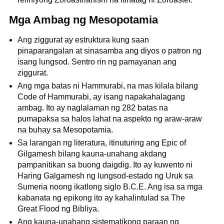
Mga Ambag ng Mesopotamia
Ang ziggurat ay estruktura kung saan
pinaparangalan at sinasamba ang diyos o patron ng
isang lungsod. Sentro rin ng pamayanan ang
ziggurat.
Ang mga batas ni Hammurabi, na mas kilala bilang
Code of Hammurabi, ay isang napakahalagang
ambag. Ito ay naglalaman ng 282 batas na
pumapaksa sa halos lahat na aspekto ng araw-araw
na buhay sa Mesopotamia.
Sa larangan ng literatura, itinuturing ang Epic of
Gilgamesh bilang kauna-unahang akdang
pampanitikan sa buong daigdig. Ito ay kuwento ni
Haring Galgamesh ng lungsod-estado ng Uruk sa
Sumeria noong ikatlong siglo B.C.E. Ang isa sa mga
kabanata ng epikong ito ay kahalintulad sa The
Great Flood ng Bibliya.
Ang kauna-unahang sistematikong paraan ng