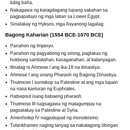
tubig baha.
Nakagawa ng karagdagang lupang sakahan sa
pagpapatuyo ng mga latian sa Lower Egypt.
Sinalakay ng Hyksos, mga Asyanong lagalag.
Bagong Kaharian (1554 BCE-1070 BCE)
Panahon ng Imperyo.
Panahon ng pagyabong ng sining, paglakas ng
hukbong sandatahan, kasaganahan, at katanyagan.
Itinatag ni Ahmose I ang ika-18 na dinastiya.
Ahmose I ang unang Pharaoh ng Bagong Dinastiya.
Thutmose I sumakop sa Palestine at ang mga lupain
na nasa kanluran ng Euphrates.
Hatsepsut isang babaeng pharaoh.
Thutmose III nagsagawa ng matagumpay na
pagsalakay sa Palestine at Syria.
Amenhotep IV nagpatupad ng monoteismo.
Tutankhamen naging tanyag sa nakatagong libingan