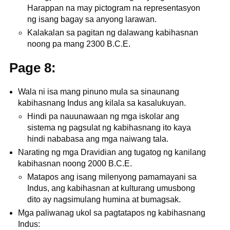
Harappan na may pictogram na representasyon
ng isang bagay sa anyong larawan.
Kalakalan sa pagitan ng dalawang kabihasnan
noong pa mang 2300 B.C.E.
Page 8:
Wala ni isa mang pinuno mula sa sinaunang
kabihasnang Indus ang kilala sa kasalukuyan.
Hindi pa nauunawaan ng mga iskolar ang
sistema ng pagsulat ng kabihasnang ito kaya
hindi nababasa ang mga naiwang tala.
Narating ng mga Dravidian ang tugatog ng kanilang
kabihasnan noong 2000 B.C.E.
Matapos ang isang milenyong pamamayani sa
Indus, ang kabihasnan at kulturang umusbong
dito ay nagsimulang humina at bumagsak.
Mga paliwanag ukol sa pagtatapos ng kabihasnang
Indus: