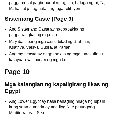
paggamot at pagbubunot ng ngipin, halaga ng pi, Taj
Mahal, at pinagmulan ng mga relihiyon.
Sistemang Caste (Page 9)
Ang Sistemang Caste ay nagpapakita ng
pagpapangkat ng mga tao.
May iba't ibang mga caste tulad ng Brahmin,
Ksatriya, Vaisya, Sudra, at Pariah.
Ang mga caste ay nagpapakita ng mga tungkulin at
katayuan sa lipunan ng mga tao.
Page 10
Mga katangian ng kapaligirang likas ng
Egypt
Ang Lower Egypt ay nasa bahaging hilaga ng lupain
kung saan dumadaloy ang Ilog Nile patungong
Mediterranean Sea.