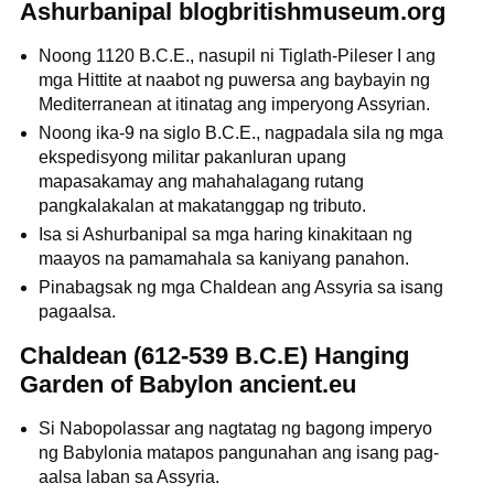
Ashurbanipal blogbritishmuseum.org
Noong 1120 B.C.E., nasupil ni Tiglath-Pileser I ang
mga Hittite at naabot ng puwersa ang baybayin ng
Mediterranean at itinatag ang imperyong Assyrian.
Noong ika-9 na siglo B.C.E., nagpadala sila ng mga
ekspedisyong militar pakanluran upang
mapasakamay ang mahahalagang rutang
pangkalakalan at makatanggap ng tributo.
Isa si Ashurbanipal sa mga haring kinakitaan ng
maayos na pamamahala sa kaniyang panahon.
Pinabagsak ng mga Chaldean ang Assyria sa isang
pagaalsa.
Chaldean (612-539 B.C.E) Hanging
Garden of Babylon ancient.eu
Si Nabopolassar ang nagtatag ng bagong imperyo
ng Babylonia matapos pangunahan ang isang pag-
aalsa laban sa Assyria.