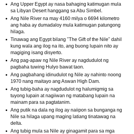
Ang Upper Egypt ay nasa bahaging katimugan mula
sa Libyan Desert hanggang sa Abu Simbel.
Ang Nile River na may 4160 milya o 6694 kilometro
ang haba ay dumadaloy mula katimugan patungong
hilaga.
Tinawag ang Egypt bilang "The Gift of the Nile" dahil
kung wala ang ilog na ito, ang buong lupain nito ay
magiging isang disyerto.
Ang pag-apaw ng Nile River ay nagdudulot ng
pagbaha tuwing Hulyo bawat taon.
Ang pagbahang idinudulot ng Nile ay nahinto noong
1970 nang maitayo ang Aswan High Dam.
Ang tubig-baha ay nagdudulot ng halumigmig sa
tuyong lupain at nagiiwan ng matabang lupain na
mainam para sa pagtatanim.
Ang putik na dala ng ilog ay naiipon sa bunganga ng
Nile sa hilaga upang maging latiang tinatawag na
delta.
Ang tubig mula sa Nile ay ginagamit para sa mga