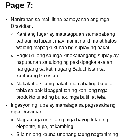
Page 7:
Nanirahan sa maliliit na pamayanan ang mga
Dravidian.
Kanilang lugar ay matatagpuan sa mababang
bahagi ng lupain, may mainit na klima at halos
walang mapagkukunan ng suplay ng bakal.
Pagkukulang sa mga kinakailangang suplay ay
napupunan sa tulong ng pakikipagkalakalan
hanggang sa katimugang Baluchistan sa
kanlurang Pakistan.
Nakakuha sila ng bakal, mamahaling bato, at
tabla sa pakikipagpalitan ng kanilang mga
produkto tulad ng bulak, mga butil, at tela.
Irigasyon ng lupa ay mahalaga sa pagsasaka ng
mga Dravidian.
Nag-aalaga rin sila ng mga hayop tulad ng
elepante, tupa, at kambing.
Sila rin ang kauna-unahang taong nagtanim ng