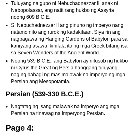
Tuluyang naigupo ni Nebuchadnezzar II, anak ni
Nabopolassar, ang natitirang hukbo ng Assyria
noong 609 B.C.E.
Si Nebuchadnezzar II ang pinuno ng imperyo nang
natamo nito ang rurok ng kadakilaan. Siya rin ang
nagpagawa ng Hanging Gardens of Babylon para sa
kaniyang asawa, kinilala ito ng mga Greek bilang isa
sa Seven Wonders of the Ancient World.
Noong 539 B.C.E., ang Babylon ay nilusob ng hukbo
ni Cyrus the Great ng Persia hanggang tuluyang
naging bahagi ng mas malawak na imperyo ng mga
Persian ang Mesopotamia.
Persian (539-330 B.C.E.)
Nagtatag ng isang malawak na imperyo ang mga
Persian na tinawag na Imperyong Persian.
Page 4: