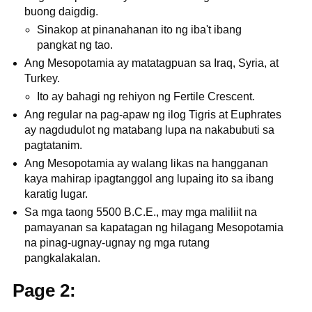
buong daigdig.
Sinakop at pinanahanan ito ng iba't ibang
pangkat ng tao.
Ang Mesopotamia ay matatagpuan sa Iraq, Syria, at
Turkey.
Ito ay bahagi ng rehiyon ng Fertile Crescent.
Ang regular na pag-apaw ng ilog Tigris at Euphrates
ay nagdudulot ng matabang lupa na nakabubuti sa
pagtatanim.
Ang Mesopotamia ay walang likas na hangganan
kaya mahirap ipagtanggol ang lupaing ito sa ibang
karatig lugar.
Sa mga taong 5500 B.C.E., may mga maliliit na
pamayanan sa kapatagan ng hilagang Mesopotamia
na pinag-ugnay-ugnay ng mga rutang
pangkalakalan.
Page 2: