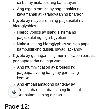
sa buhay matapos ang kamatayan
Ang mga piramide ay nagpapakita ng
kayamanan at karangyaan ng pharaoh
Egypto ay may sistema ng pagsusulat na
hieroglyphics
Hieroglyphics ay isang sistema ng
pagsusulat ng mga Egyptian
Nakasulat ang hieroglyphics sa mga papel,
pampublikong gusali, luwad, at kahoy
Egypto ay gumagamit ng mummification para sa
pagpapreserba ng mga yumao
Ang mummification ay proseso ng
pagpapatuyo ng bangkay gamit ang
kemikal
Ang embalsamadong bangkay ay
pinipintahan, binabalutan ng linen, at
pinapalamutian ng alahas
Page 12: