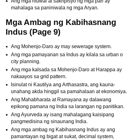
Ang mga rituwal at sakripisyo ng mga pari ay
mahalaga sa paniniwala ng mga Aryan.
Mga Ambag ng Kabihasnang
Indus (Page 9)
Ang Mohenjo-Daro ay may sewerage system.
Ang mga pamayanan sa Indus ay kilala sa urban o
city planning.
Ang mga kalsada sa Mohenjo-Daro at Harappa ay
nakaayos sa grid pattern.
Isinulat ni Kautilya ang Arthasastra, ang kauna-
unahang akda hinggil sa pamahalaan at ekonomiya.
Ang Mahabharata at Ramayana ay dalawang
epikong pamana ng India sa larangan ng panitikan.
Ang Ayurveda ay isang mahalagang kaisipang
pangmedisina ng sinaunang India.
Ang mga ambag ng Kabihasnang Indus ay ang
pamantayan ng bigat at sukat, decimal system,