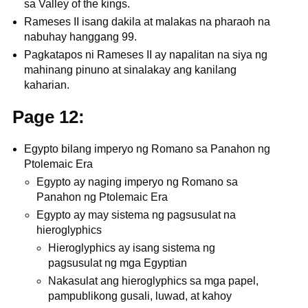
sa Valley of the kings.
Rameses II isang dakila at malakas na pharaoh na
nabuhay hanggang 99.
Pagkatapos ni Rameses II ay napalitan na siya ng
mahinang pinuno at sinalakay ang kanilang
kaharian.
Page 12:
Egypto bilang imperyo ng Romano sa Panahon ng
Ptolemaic Era
Egypto ay naging imperyo ng Romano sa
Panahon ng Ptolemaic Era
Egypto ay may sistema ng pagsusulat na
hieroglyphics
Hieroglyphics ay isang sistema ng
pagsusulat ng mga Egyptian
Nakasulat ang hieroglyphics sa mga papel,
pampublikong gusali, luwad, at kahoy