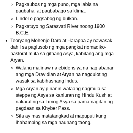
Pagkaubos ng mga puno, mga labis na
pagbaha, at pagbabago sa klima.
Lindol o pagsabog ng bulkan.
Pagkatuyo ng Sarasvati River noong 1900
B.C.E.
Teoryang Mohenjo Daro at Harappa ay nawasak
dahil sa paglusob ng mga pangkat nomadiko-
pastoral mula sa gitnang Asya, kabilang ang mga
Aryan.
Walang malinaw na ebidensiya na naglabanan
ang mga Dravidian at Aryan na nagdulot ng
wasak sa kabihasnang Indus.
Mga Aryan ay pinaniniwalaang nagmula sa
steppe ng Asya sa kanluran ng Hindu Kush at
nakarating sa Timog Asya sa pamamagitan ng
pagdaan sa Khyber Pass.
Sila ay mas matatangkad at mapuputi kung
ihahambing sa mga naunang taong.