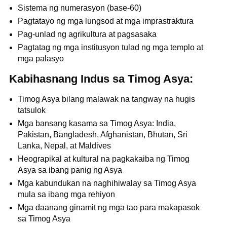
Sistema ng numerasyon (base-60)
Pagtatayo ng mga lungsod at mga imprastraktura
Pag-unlad ng agrikultura at pagsasaka
Pagtatag ng mga institusyon tulad ng mga templo at
mga palasyo
Kabihasnang Indus sa Timog Asya:
Timog Asya bilang malawak na tangway na hugis
tatsulok
Mga bansang kasama sa Timog Asya: India,
Pakistan, Bangladesh, Afghanistan, Bhutan, Sri
Lanka, Nepal, at Maldives
Heograpikal at kultural na pagkakaiba ng Timog
Asya sa ibang panig ng Asya
Mga kabundukan na naghihiwalay sa Timog Asya
mula sa ibang mga rehiyon
Mga daanang ginamit ng mga tao para makapasok
sa Timog Asya