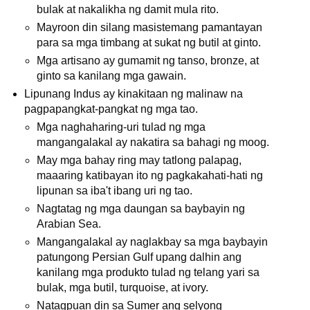
bulak at nakalikha ng damit mula rito.
Mayroon din silang masistemang pamantayan
para sa mga timbang at sukat ng butil at ginto.
Mga artisano ay gumamit ng tanso, bronze, at
ginto sa kanilang mga gawain.
Lipunang Indus ay kinakitaan ng malinaw na
pagpapangkat-pangkat ng mga tao.
Mga naghaharing-uri tulad ng mga
mangangalakal ay nakatira sa bahagi ng moog.
May mga bahay ring may tatlong palapag,
maaaring katibayan ito ng pagkakahati-hati ng
lipunan sa iba't ibang uri ng tao.
Nagtatag ng mga daungan sa baybayin ng
Arabian Sea.
Mangangalakal ay naglakbay sa mga baybayin
patungong Persian Gulf upang dalhin ang
kanilang mga produkto tulad ng telang yari sa
bulak, mga butil, turquoise, at ivory.
Natagpuan din sa Sumer ang selyong