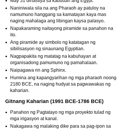
May 31 dinastiya sa kabuuan ang Egypt.
Naniniwala sila na ang Pharaoh ay patuloy na
namumuno hanggang sa kamatayan kaya mas
naging mahalaga ang libingan kaysa palasyo.
Napakaraming naitayong piramide sa panahon na
ito.
Ang piramide ay simbolo ng katatagan ng
sibilisasyon ng sinaunang Egyptian.
Nagpapakita ng matatag na kabuhayan at
organisadong pamumuno ng pamahalaan.
Naipagawa rin ang Sphinx.
Humina ang kapangyarihan ng mga pharaoh noong
2180 BCE, na naging hudyat sa pagwawakas ng
kaharian.
Gitnang Kaharian (1991 BCE-1786 BCE)
Panahon ng Pagtatayo ng mga proyekto tulad ng
mga irigasyon at kanal.
Nakagawa ng malaking dike para sa pag-ipon sa