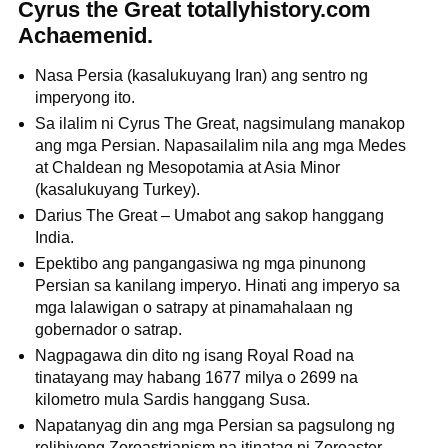
Cyrus the Great totallyhistory.com
Achaemenid.
Nasa Persia (kasalukuyang Iran) ang sentro ng
imperyong ito.
Sa ilalim ni Cyrus The Great, nagsimulang manakop
ang mga Persian. Napasailalim nila ang mga Medes
at Chaldean ng Mesopotamia at Asia Minor
(kasalukuyang Turkey).
Darius The Great – Umabot ang sakop hanggang
India.
Epektibo ang pangangasiwa ng mga pinunong
Persian sa kanilang imperyo. Hinati ang imperyo sa
mga lalawigan o satrapy at pinamahalaan ng
gobernador o satrap.
Nagpagawa din dito ng isang Royal Road na
tinatayang may habang 1677 milya o 2699 na
kilometro mula Sardis hanggang Susa.
Napatanyag din ang mga Persian sa pagsulong ng
relihiyong Zoroastrianism na itinatag ni Zoroaster.