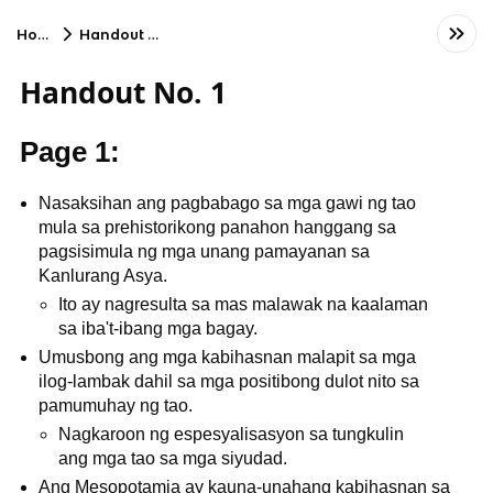
Home
Handout No. 1
Handout No. 1
Page 1:
Nasaksihan ang pagbabago sa mga gawi ng tao
mula sa prehistorikong panahon hanggang sa
pagsisimula ng mga unang pamayanan sa
Kanlurang Asya.
Ito ay nagresulta sa mas malawak na kaalaman
sa iba't-ibang mga bagay.
Umusbong ang mga kabihasnan malapit sa mga
ilog-lambak dahil sa mga positibong dulot nito sa
pamumuhay ng tao.
Nagkaroon ng espesyalisasyon sa tungkulin
ang mga tao sa mga siyudad.
Ang Mesopotamia ay kauna-unahang kabihasnan sa