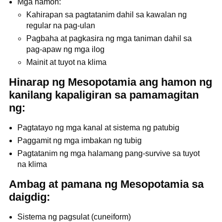
Mga hamon:
Kahirapan sa pagtatanim dahil sa kawalan ng
regular na pag-ulan
Pagbaha at pagkasira ng mga taniman dahil sa
pag-apaw ng mga ilog
Mainit at tuyot na klima
Hinarap ng Mesopotamia ang hamon ng
kanilang kapaligiran sa pamamagitan
ng:
Pagtatayo ng mga kanal at sistema ng patubig
Paggamit ng mga imbakan ng tubig
Pagtatanim ng mga halamang pang-survive sa tuyot
na klima
Ambag at pamana ng Mesopotamia sa
daigdig:
Sistema ng pagsulat (cuneiform)