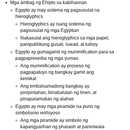
Mga ambag ng Ehipto sa kabihasnan
Egypto ay may sistema ng pagsusulat na
hieroglyphics
Hieroglyphics ay isang sistema ng
pagsusulat ng mga Egyptian
Nakasulat ang hieroglyphics sa mga papel,
pampublikong gusali, luwad, at kahoy
Egypto ay gumagamit ng mummification para sa
pagpapreserba ng mga yumao
Ang mummification ay proseso ng
pagpapatuyo ng bangkay gamit ang
kemikal
Ang embalsamadong bangkay ay
pinipintahan, binabalutan ng linen, at
pinapalamutian ng alahas
Egypto ay may mga piramide na puno ng
simbolismo relihiyoso
Ang mga piramide ay simbolo ng
kapangyarihan ng pharaoh at paniniwala