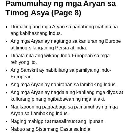
Pamumuhay ng mga Aryan sa
Timog Asya (Page 8)
Dumating ang mga Aryan sa panahong mahina na
ang kabihasnang Indus.
Ang mga Aryan ay nagtungo sa kanluran ng Europe
at timog-silangan ng Persia at India.
Dinala nila ang wikang Indo-European sa mga
rehiyong ito.
Ang Sanskrit ay nabibilang sa pamilya ng Indo-
European.
Ang mga Aryan ay nanirahan sa lambak ng Indus.
Ang mga Aryan ay nagdala ng kanilang mga diyos at
kulturang pinangingibabawan ng mga lalaki.
Nagkaroon ng pagbabago sa pamumuhay ng mga
Aryan sa Lambak ng Indus.
Naging mahigpit at masalimuot ang lipunan.
Nabuo ang Sistemang Caste sa India.