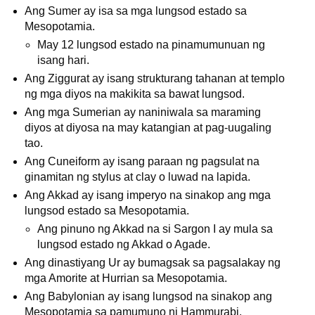
Ang Sumer ay isa sa mga lungsod estado sa
Mesopotamia.
May 12 lungsod estado na pinamumunuan ng
isang hari.
Ang Ziggurat ay isang strukturang tahanan at templo
ng mga diyos na makikita sa bawat lungsod.
Ang mga Sumerian ay naniniwala sa maraming
diyos at diyosa na may katangian at pag-uugaling
tao.
Ang Cuneiform ay isang paraan ng pagsulat na
ginamitan ng stylus at clay o luwad na lapida.
Ang Akkad ay isang imperyo na sinakop ang mga
lungsod estado sa Mesopotamia.
Ang pinuno ng Akkad na si Sargon I ay mula sa
lungsod estado ng Akkad o Agade.
Ang dinastiyang Ur ay bumagsak sa pagsalakay ng
mga Amorite at Hurrian sa Mesopotamia.
Ang Babylonian ay isang lungsod na sinakop ang
Mesopotamia sa pamumuno ni Hammurabi.