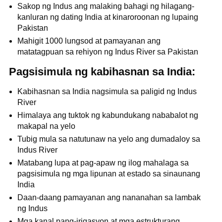
Sakop ng Indus ang malaking bahagi ng hilagang-
kanluran ng dating India at kinaroroonan ng lupaing
Pakistan
Mahigit 1000 lungsod at pamayanan ang
matatagpuan sa rehiyon ng Indus River sa Pakistan
Pagsisimula ng kabihasnan sa India:
Kabihasnan sa India nagsimula sa paligid ng Indus
River
Himalaya ang tuktok ng kabundukang nababalot ng
makapal na yelo
Tubig mula sa natutunaw na yelo ang dumadaloy sa
Indus River
Matabang lupa at pag-apaw ng ilog mahalaga sa
pagsisimula ng mga lipunan at estado sa sinaunang
India
Daan-daang pamayanan ang nananahan sa lambak
ng Indus
Mga kanal pang-irigasyon at mga estrukturang