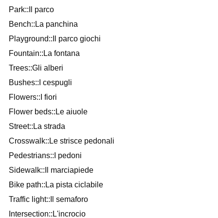
Park::Il parco
Bench::La panchina
Playground::Il parco giochi
Fountain::La fontana
Trees::Gli alberi
Bushes::I cespugli
Flowers::I fiori
Flower beds::Le aiuole
Street::La strada
Crosswalk::Le strisce pedonali
Pedestrians::I pedoni
Sidewalk::Il marciapiede
Bike path::La pista ciclabile
Traffic light::Il semaforo
Intersection::L'incrocio