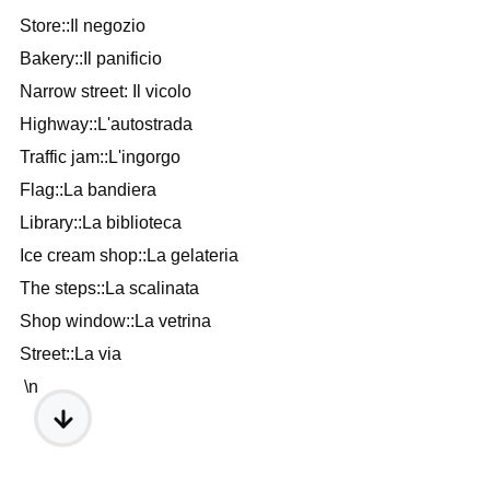
Store::Il negozio
Bakery::Il panificio
Narrow street: Il vicolo
Highway::L'autostrada
Traffic jam::L'ingorgo
Flag::La bandiera
Library::La biblioteca
Ice cream shop::La gelateria
The steps::La scalinata
Shop window::La vetrina
Street::La via
\n