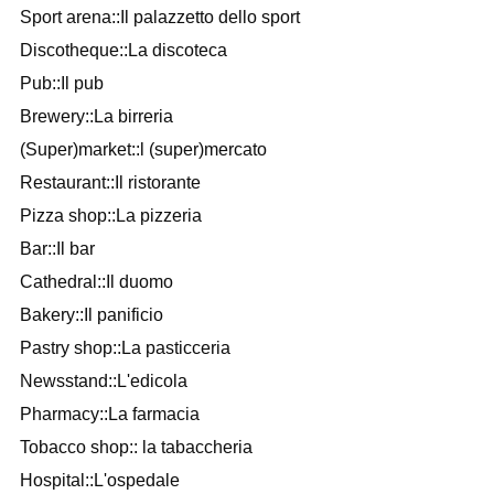
Sport arena::Il palazzetto dello sport
Discotheque::La discoteca
Pub::Il pub
Brewery::La birreria
(Super)market::l (super)mercato
Restaurant::Il ristorante
Pizza shop::La pizzeria
Bar::Il bar
Cathedral::Il duomo
Bakery::Il panificio
Pastry shop::La pasticceria
Newsstand::L'edicola
Pharmacy::La farmacia
Tobacco shop:: la tabaccheria
Hospital::L'ospedale