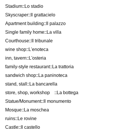
Stadium::Lo stadio
Skyscraper::Il grattacielo
Apartment building::Il palazzo
Single family home::La villa
Courthouse::Il tribunale
wine shop::L'enoteca
inn, tavern::L'osteria
family-style restaurant::La trattoria
sandwich shop::La paninoteca
stand, stall::La bancarella
store, shop, workshop ::La bottega
Statue/Monument::Il monumento
Mosque::La moschea
ruins::Le rovine
Castle::Il castello