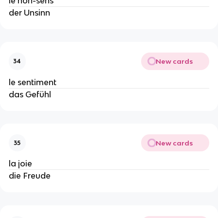
le non-sens
der Unsinn
New cards
34
le sentiment
das Gefühl
New cards
35
la joie
die Freude