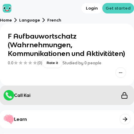
Login
Get started
Home
Language
French
F Aufbauwortschatz
(Wahrnehmungen,
Kommunikationen und Aktivitäten)
0.0
(
0
)
Studied by
0
people
Rate it
Call Kai
Learn