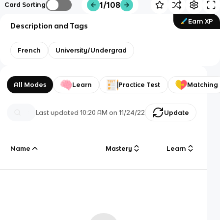
1/108
Card Sorting
Earn XP
Description and Tags
French
University/Undergrad
All Modes
Learn
Practice Test
Matching
Last updated
10:20 AM
on
11/24/22
Update
Name
Mastery
Learn