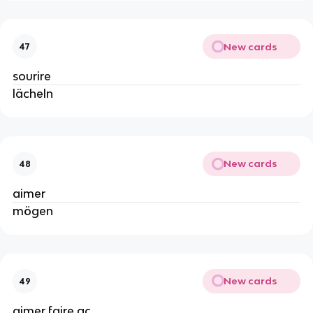
New cards
47
sourire
lächeln
New cards
48
aimer
mögen
New cards
49
aimer faire qc