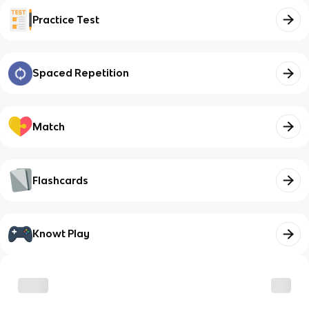
Practice Test
Spaced Repetition
Match
Flashcards
Knowt Play