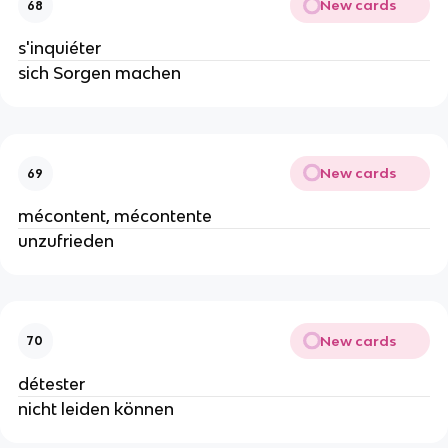
New cards
68
s'inquiéter
sich Sorgen machen
New cards
69
mécontent, mécontente
unzufrieden
New cards
70
détester
nicht leiden können