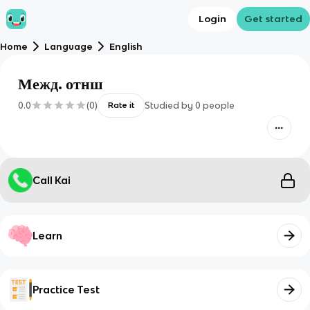
Login
Get started
Home
Language
English
Межд. отнш
0.0
(
0
)
Studied by
0
people
Rate it
Call Kai
Learn
Practice Test