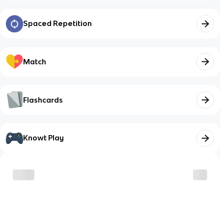
Spaced Repetition
Match
Flashcards
Knowt Play