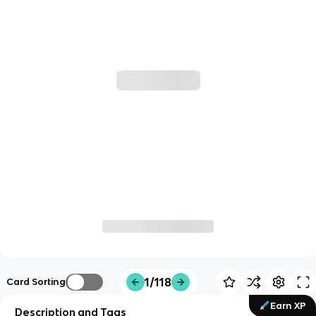
1/118
Card Sorting
Earn XP
Description and Tags