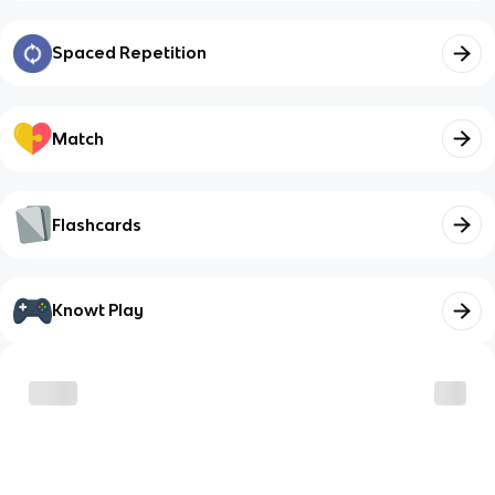
Spaced Repetition
Match
Flashcards
Knowt Play