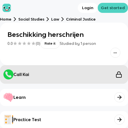
Login
Get started
Home
Social Studies
Law
Criminal Justice
Beschikking herschrijen
0.0
(
0
)
Studied by
1
person
Rate it
Call Kai
Learn
Practice Test