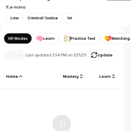
ft je mama
Law
Criminal Justice
1st
All Modes
Learn
Practice Test
Matching
Last updated
2:54 PM
on
1/21/23
Update
Name
Mastery
Learn