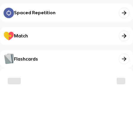
Spaced Repetition
Match
Flashcards