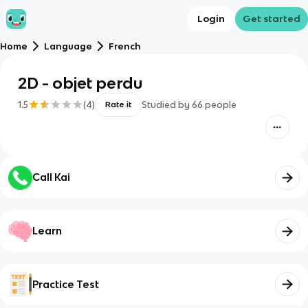
Login
Get started
Home
Language
French
2D - objet perdu
1.5
(
4
)
Studied by
66
people
Rate it
Call Kai
Learn
Practice Test