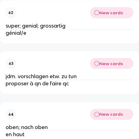
New cards
62
super; genial; grossartig
génial/e
New cards
63
jdm. vorschlagen etw. zu tun
proposer à qn de faire qc
New cards
64
oben; nach oben
en haut