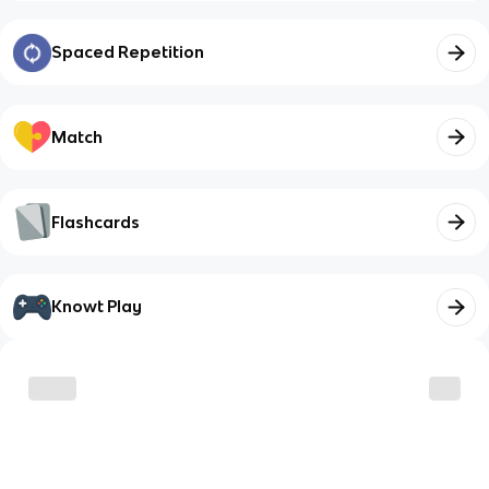
Spaced Repetition
Match
Flashcards
Knowt Play