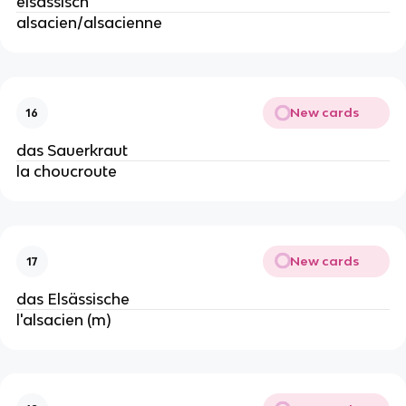
elsässisch
alsacien/alsacienne
New cards
16
das Sauerkraut
la choucroute
New cards
17
das Elsässische
l'alsacien (m)