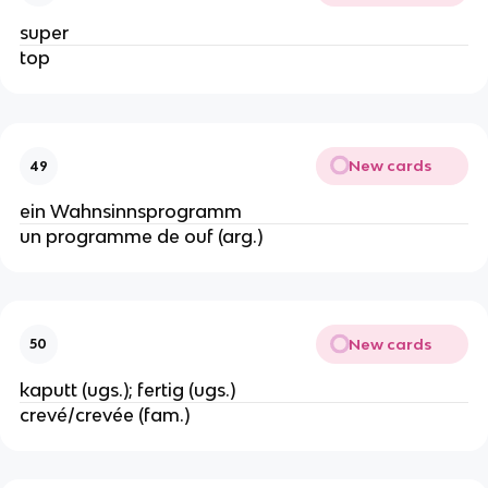
super
top
New cards
49
ein Wahnsinnsprogramm
un programme de ouf (arg.)
New cards
50
kaputt (ugs.); fertig (ugs.)
crevé/crevée (fam.)