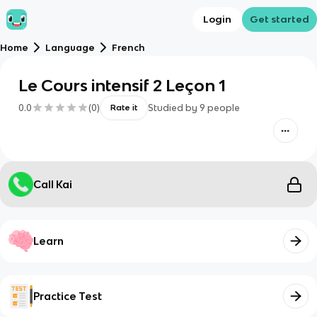
Login
Get started
Home
Language
French
Le Cours intensif 2 Leçon 1
0.0
(
0
)
Studied by
9
people
Rate it
Call Kai
Learn
Practice Test