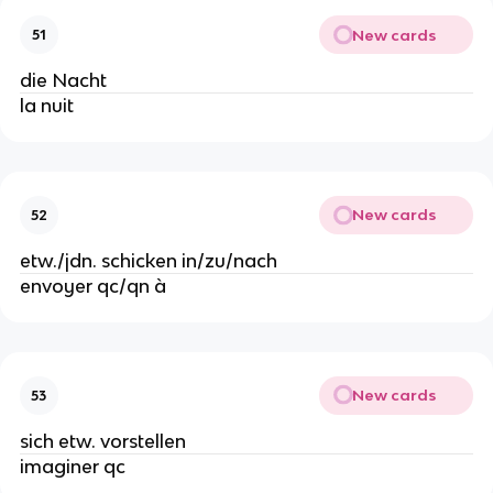
New cards
51
die Nacht
la nuit
New cards
52
etw./jdn. schicken in/zu/nach
envoyer qc/qn à
New cards
53
sich etw. vorstellen
imaginer qc