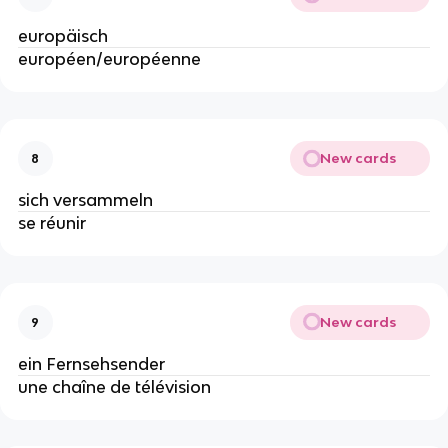
europäisch
européen/européenne
New cards
8
sich versammeln
se réunir
New cards
9
ein Fernsehsender
une chaîne de télévision