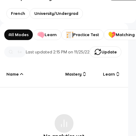
French
University/Undergrad
All Modes
Learn
Practice Test
Matching
Last updated
2:15 PM
on
11/25/22
Update
Name
Mastery
Learn