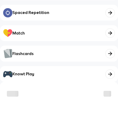
Spaced Repetition
Match
Flashcards
Knowt Play