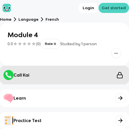
Login
Get started
Home
Language
French
Module 4
0.0
(
0
)
Studied by
1
person
Rate it
Call Kai
Learn
Practice Test