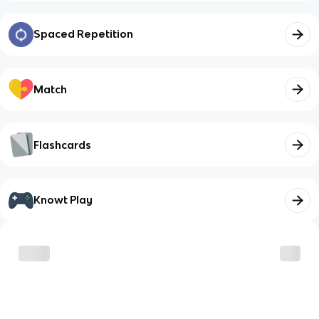
Spaced Repetition
Match
Flashcards
Knowt Play