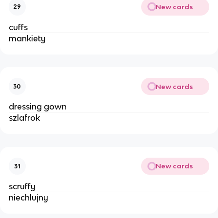
New cards
29
cuffs
mankiety
New cards
30
dressing gown
szlafrok
New cards
31
scruffy
niechlujny