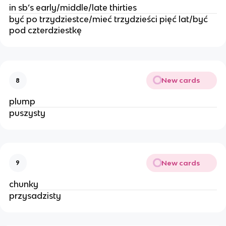
in sb’s early/middle/late thirties
być po trzydziestce/mieć trzydzieści pięć lat/być
pod czterdziestkę
New cards
8
plump
puszysty
New cards
9
chunky
przysadzisty