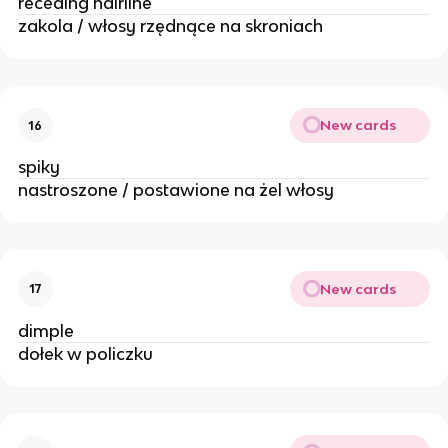
receding hairline
zakola / włosy rzędnące na skroniach
New cards
16
spiky
nastroszone / postawione na żel włosy
New cards
17
dimple
dołek w policzku