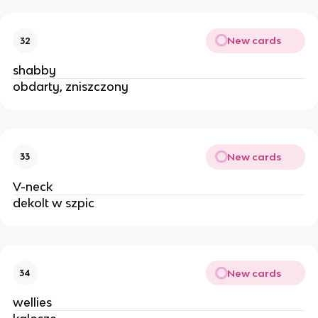
New cards
32
shabby
obdarty, zniszczony
New cards
33
V-neck
dekolt w szpic
New cards
34
wellies