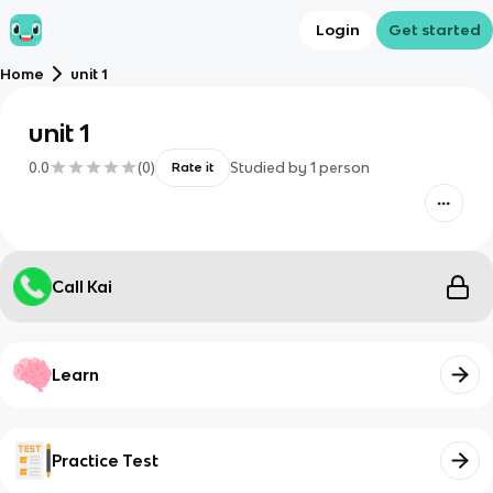
Login
Get started
Home
unit 1
unit 1
0.0
(
0
)
Studied by
1
person
Rate it
Call Kai
Learn
Practice Test