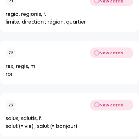
New cards
71
regio, regionis, f.
limite, direction ; région, quartier
New cards
72
rex, regis, m.
roi
New cards
73
salus, salutis, f.
salut (= vie) ; salut (= bonjour)