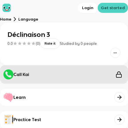
Login
Get started
Home
Language
Déclinaison 3
0.0
(
0
)
Studied by
0
people
Rate it
Call Kai
Learn
Practice Test