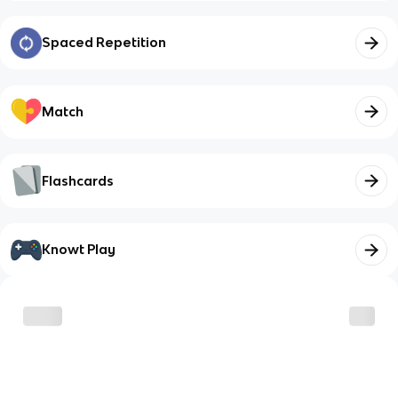
Spaced Repetition
Match
Flashcards
Knowt Play