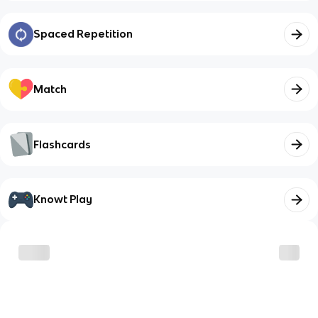
Spaced Repetition
Match
Flashcards
Knowt Play