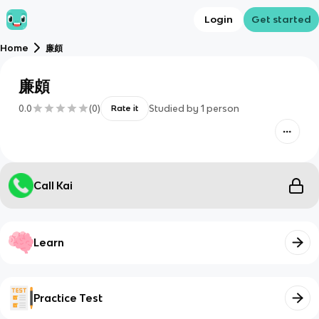
Login
Get started
Home
廉頗
廉頗
0.0
(
0
)
Studied by
1
person
Rate it
Call Kai
Learn
Practice Test