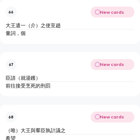
New cards
66
大王遣一（介）之使至趙
量詞，個
New cards
67
臣請（就湯鑊）
前往接受烹死的刑罰
New cards
68
（唯）大王與羣臣孰計議之
希望