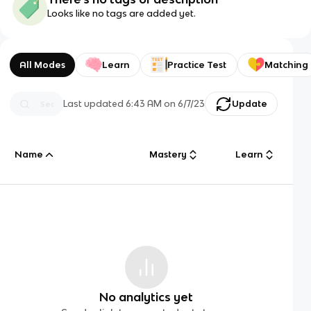
Looks like no tags are added yet.
All Modes
Learn
Practice Test
Matching
Last updated
6:43 AM
on
6/7/23
Update
Name
Mastery
Learn
No analytics yet