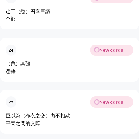
趙王（悉）召羣臣議
全部
New cards
24
（負）其彊
憑藉
New cards
25
臣以為（布衣之交）尚不相欺
平民之間的交際