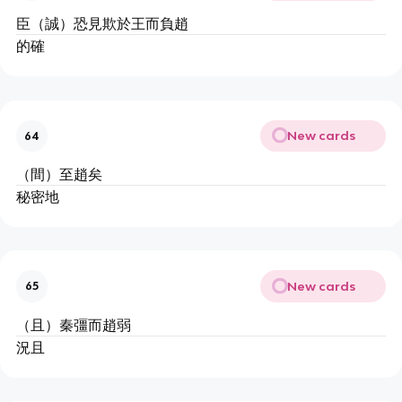
臣（誠）恐見欺於王而負趙
的確
New cards
64
（間）至趙矣
秘密地
New cards
65
（且）秦彊而趙弱
況且