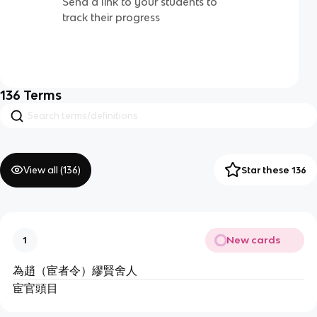
Send a link to your students to
track their progress
136
Terms
View all (
136
)
Star these 136
New cards
1
為趙（宦者令）繆賢舍人
宦官頭目