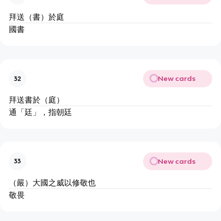
拜送（書）於庭
國書
New cards
32
拜送書於（庭）
通「廷」，指朝廷
New cards
33
（嚴）大國之威以修敬也
敬畏