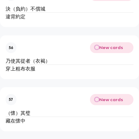
決（負約）不償城
違背約定
New cards
56
乃使其從者（衣褐）
穿上粗布衣服
New cards
57
（懷）其璧
藏在懷中