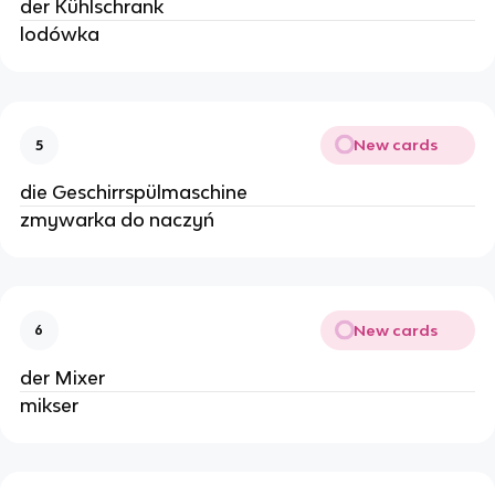
der Kühlschrank
lodówka
New cards
5
die Geschirrspülmaschine
zmywarka do naczyń
New cards
6
der Mixer
mikser