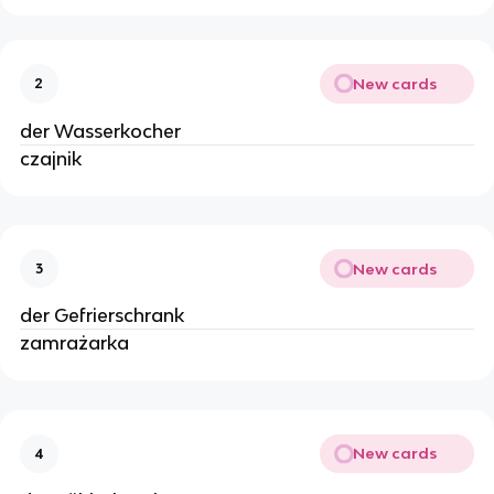
New cards
2
der Wasserkocher
czajnik
New cards
3
der Gefrierschrank
zamrażarka
New cards
4