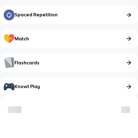
Spaced Repetition
Match
Flashcards
Knowt Play