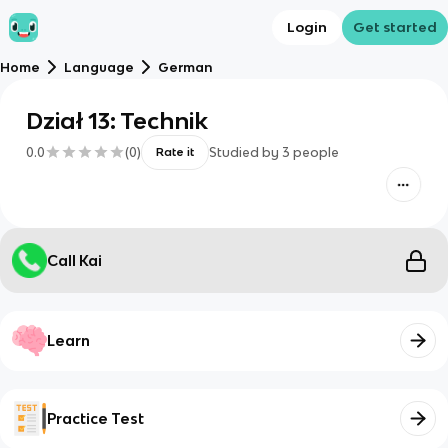
Login
Get started
Home
Language
German
Dział 13: Technik
0.0
(
0
)
Studied by
3
people
Rate it
Call Kai
Learn
Practice Test