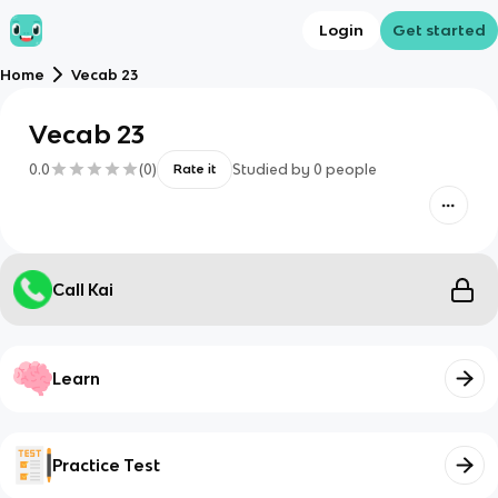
Login
Get started
Home
Vecab 23
Vecab 23
0.0
(
0
)
Studied by
0
people
Rate it
Call Kai
Learn
Practice Test