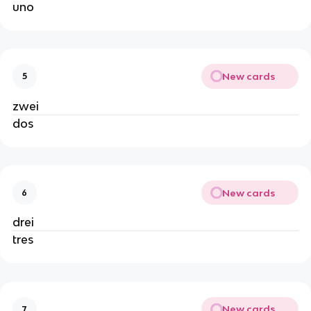
uno
New cards
5
zwei
dos
New cards
6
drei
tres
New cards
7