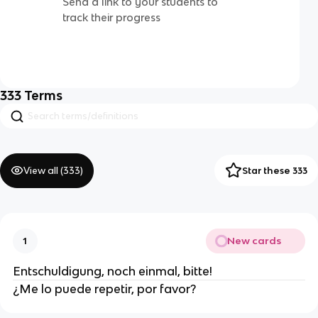
Send a link to your students to
track their progress
333
Terms
View all (
333
)
Star these 333
New cards
1
Entschuldigung, noch einmal, bitte!
¿Me lo puede repetir, por favor?