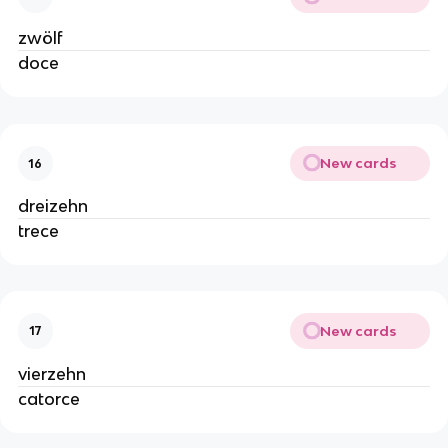
zwölf
doce
New cards
16
dreizehn
trece
New cards
17
vierzehn
catorce