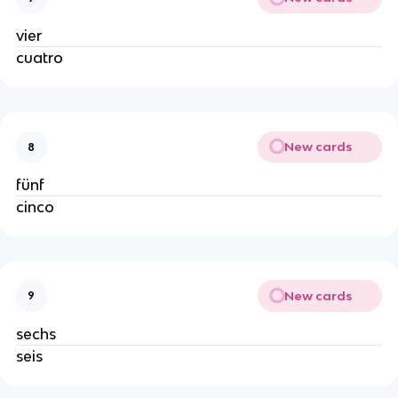
vier
cuatro
New cards
8
fünf
cinco
New cards
9
sechs
seis