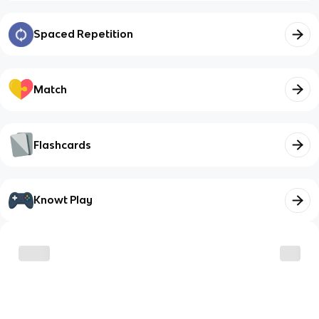
Spaced Repetition
Match
Flashcards
Knowt Play