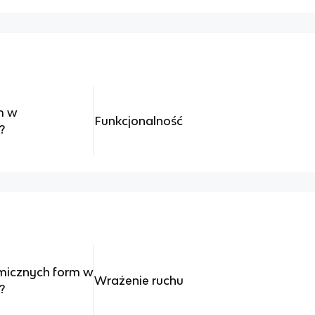
m w
Funkcjonalność
?
amicznych form w
Wrażenie ruchu
?