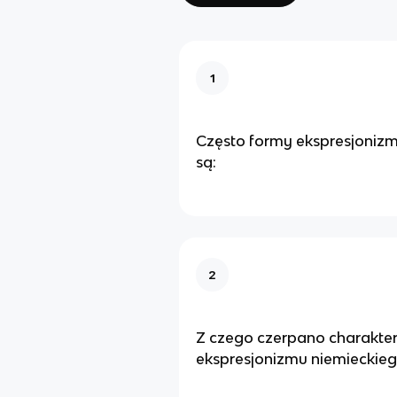
1
Często formy ekspresjoniz
są:
2
Z czego czerpano charakte
ekspresjonizmu niemieckie