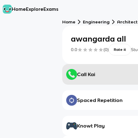
Home
Explore
Exams
Home
Engineering
Architec
awangarda all
0.0
(
0
)
Stu
Rate it
Call Kai
Spaced Repetition
Knowt Play