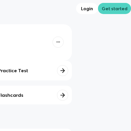
Login
Get started
Practice Test
Flashcards