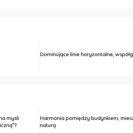
Dominujące linie horyzontalne, współ
na mysli
Harmonia pomiędzy budynkiem, miesz
iczną"?
naturą