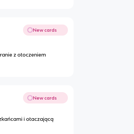
New cards
granie z otoczeniem
New cards
kańcami i otaczającą