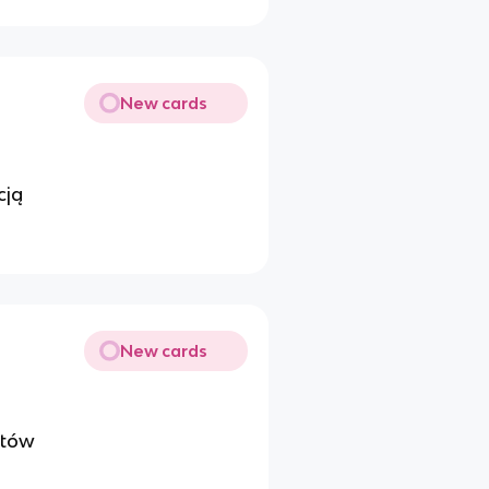
New cards
cją
New cards
ytów