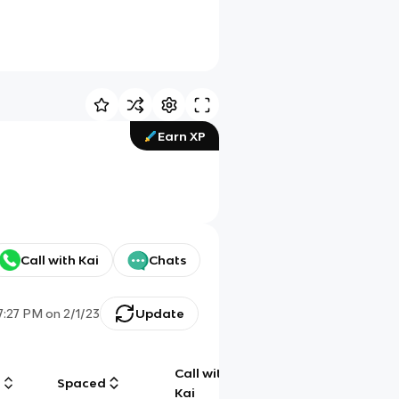
Earn XP
Call with Kai
Chats
7:27 PM
on
2/1/23
Update
Call with
g
Spaced
Chat
Kai