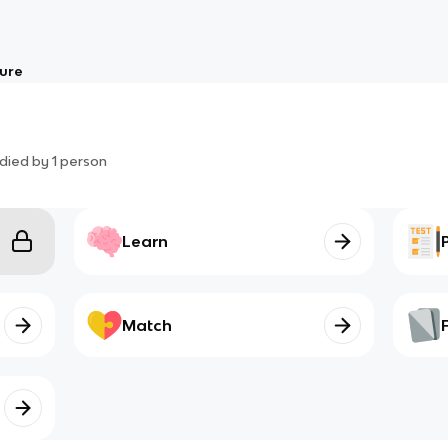
ture
died by
1
person
Learn
Match