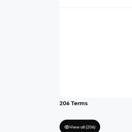
206
Terms
View all (
206
)