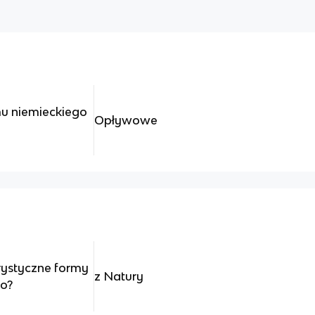
mu niemieckiego
Opływowe
rystyczne formy
z Natury
go?