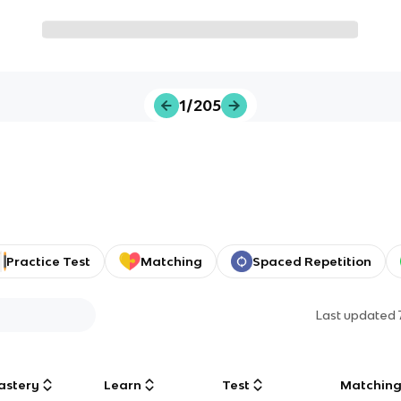
1/205
Practice Test
Matching
Spaced Repetition
Last updated
astery
Learn
Test
Matchin