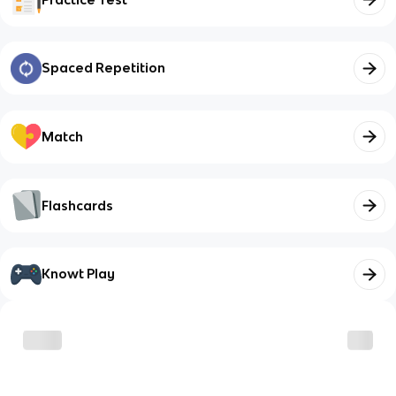
Spaced Repetition
Match
Flashcards
Knowt Play