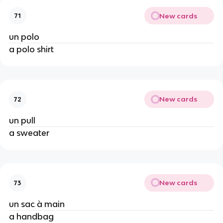
New cards
71
un polo
a polo shirt
New cards
72
un pull
a sweater
New cards
73
un sac à main
a handbag