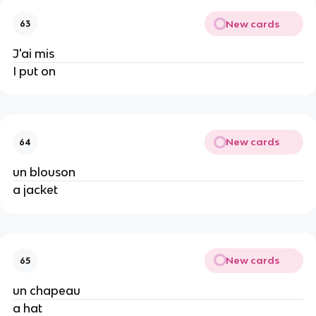
New cards
63
J'ai mis
I put on
New cards
64
un blouson
a jacket
New cards
65
un chapeau
a hat