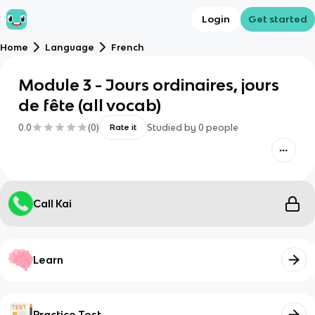
Login
Get started
Home
Language
French
Module 3 - Jours ordinaires, jours
de fête (all vocab)
0.0
(
0
)
Studied by
0
people
Rate it
Call Kai
Learn
Practice Test