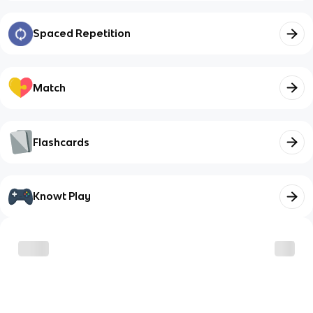
Spaced Repetition
Match
Flashcards
Knowt Play