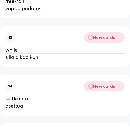
free-fall
vapaa pudotus
New cards
13
while
sillä aikaa kun
New cards
14
settle into
asettua