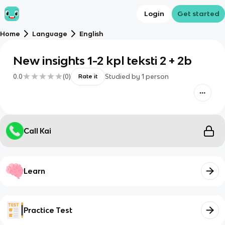
Login
Get started
Home
Language
English
New insights 1-2 kpl teksti 2 + 2b
0.0
(
0
)
Studied by
1
person
Rate it
Call Kai
Learn
Practice Test