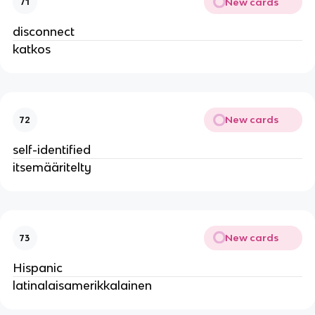
New cards
71
disconnect
katkos
New cards
72
self-identified
itsemääritelty
New cards
73
Hispanic
latinalaisamerikkalainen