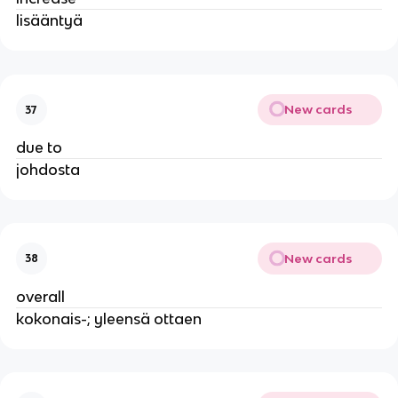
lisääntyä
New cards
37
due to
johdosta
New cards
38
overall
kokonais-; yleensä ottaen