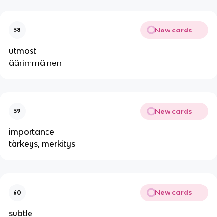
New cards
58
utmost
äärimmäinen
New cards
59
importance
tärkeys, merkitys
New cards
60
subtle