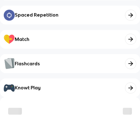
Spaced Repetition
Match
Flashcards
Knowt Play