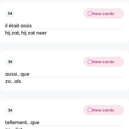
New cards
34
il était assis
hij zat; hij zat neer
New cards
35
aussi...que
zo...als
New cards
36
tellement...que