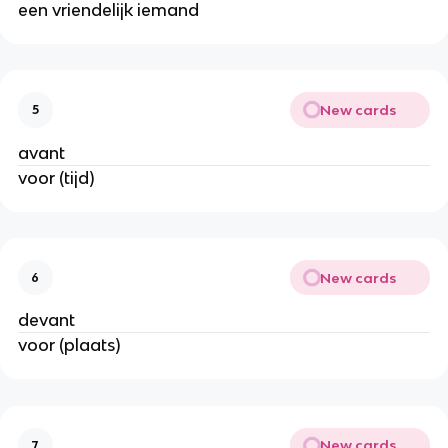
een vriendelijk iemand
New cards
5
avant
voor (tijd)
New cards
6
devant
voor (plaats)
New cards
7