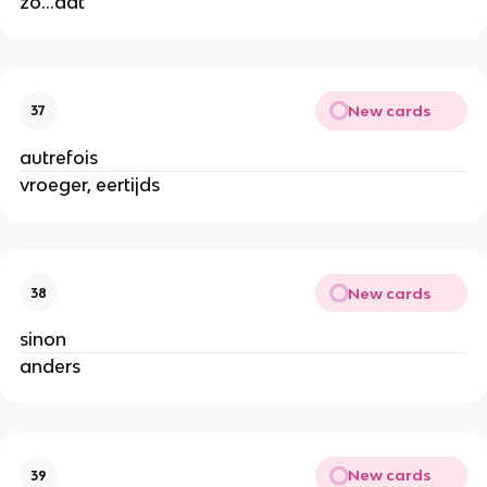
zo...dat
New cards
37
autrefois
vroeger, eertijds
New cards
38
sinon
anders
New cards
39