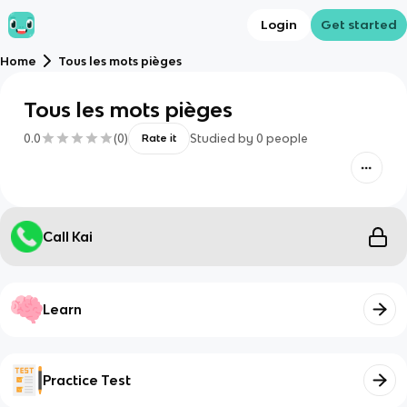
Login
Get started
Home
Tous les mots pièges
Tous les mots pièges
0.0
(
0
)
Studied by
0
people
Rate it
Call Kai
Learn
Practice Test