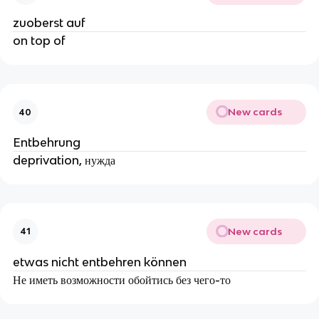
zuoberst auf
on top of
New cards
40
Entbehrung
deprivation, нужда
New cards
41
etwas nicht entbehren können
Не иметь возможности обойтись без чего-то