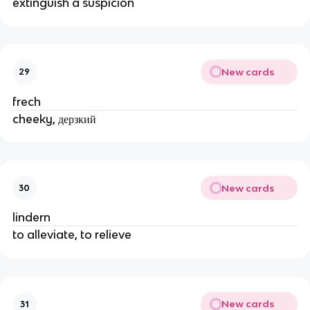
extinguish a suspicion
New cards
29
frech
cheeky, дерзкий
New cards
30
lindern
to alleviate, to relieve
New cards
31