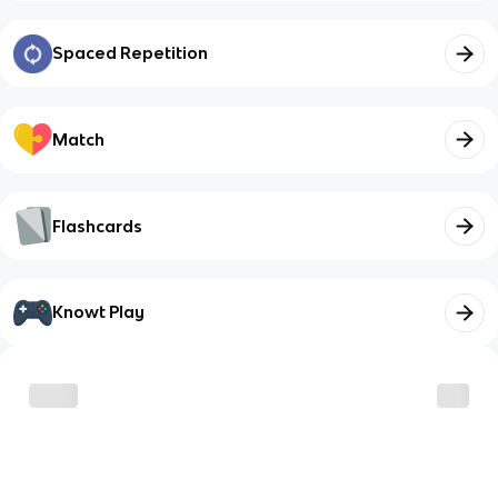
Spaced Repetition
Match
Flashcards
Knowt Play