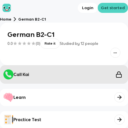
Login
Get started
Home
German B2-C1
German B2-C1
0.0
(
0
)
Studied by
12
people
Rate it
Call Kai
Learn
Practice Test